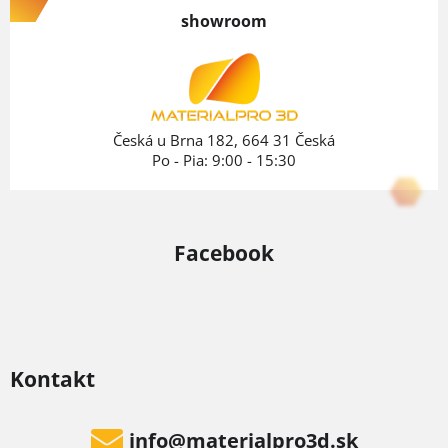
p
showroom
ä
t
i
e
Česká u Brna 182, 664 31 Česká
Po - Pia: 9:00 - 15:30
Facebook
Kontakt
info
@
materialpro3d.sk