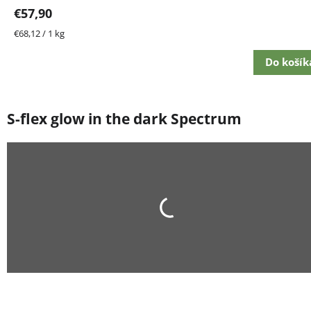
€57,90
Jednotková
€68,12 / 1 kg
cena:
Do košík
S-flex glow in the dark Spectrum