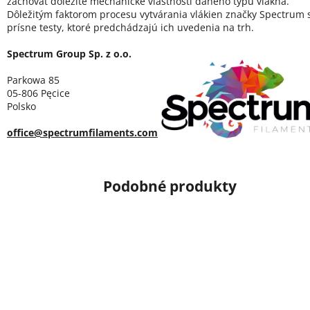
zachovať dôležité mechanické vlastnosti daného typu vlákna.
Dôležitým faktorom procesu vytvárania vlákien značky Spectrum 
prísne testy, ktoré predchádzajú ich uvedenia na trh.
Spectrum Group Sp. z o.o.
Parkowa 85
05-806 Pęcice
Polsko
office@spectrumfilaments.com