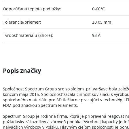
Odporúčaná teplota podložky
:
0-60°C
Tolerancia/priemer
:
±0,05 mm
Tvrdosť materiálu (Shore)
:
93 A
Spoločnosť Spectrum Group sro so sídlom pri Varšave bola zalo
koncom mája 2015. Spoločnosť začala činnosť súvisiacu s výrobo
spotrebného materiálu pre 3D tlačiarne pracujúci v technológii FF
FDM pod značkou Spectrum Filaments.
Spectrum Group je rodinná firma, ktorá je pripravená reagovať n
požiadavky zákazníkov a zároveň ponúkať výrobnej kapacity jedn
najväčších výrobcov v Poľsku. Hlavným cieľom spoločnosti je pon