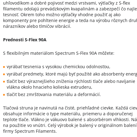
uhľovodíkom a dobré pojivosť medzi vrstvami, výtlačky z S-flex
filamentu odolajú prevádzkovým kvapalinám a zabezpečí čo najle
tesnosť. Okrem toho možno výtlačky vhodne použiť aj ako
komponenty pre pohltenie energie a teda na výrobu rôznych dru
nárazníkov alebo tlmičov vibrácií.
Prednosti S-Flex 90A
S flexibilným materiálom Spectrum S-Flex 90A môžete:
vyrábať tesnenia s vysokou chemickou odolnosťou,
vyrábať predmety, ktoré majú byť použité ako absorbenty energ
tlačiť bez výraznejšieho zníženia rýchlosti tlače alebo navíjanie
vlákna okolo hnacieho kolieska extruderu,
tlačiť bez zmršťovania materiálu a deformácií.
Tlačová struna je navinutá na čisté, priehľadné cievke. Každá cie
obsahuje informácie o type materiálu, priemeru a doporučenej
teplote tlače. Vlákno je vákuovo balené s absorbérom vlhkosti. N
na použitie vo vnútri. Celý výrobok je balený v originálnom balení
firmy Spectrum Filaments.