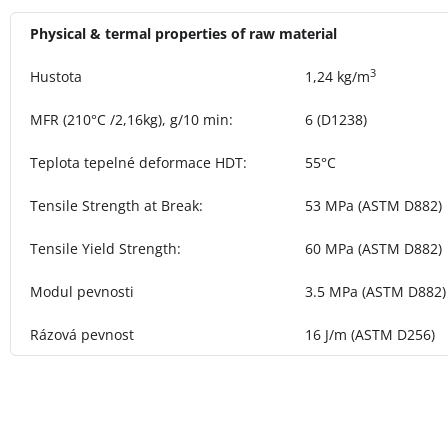
Physical & termal properties of raw material
3
Hustota
1,24 kg/m
MFR (210°C /2,16kg), g/10 min
:
6 (D1238)
Teplota tepelné deformace HDT
:
55°C
Tensile Strength at Break
:
53 MPa (ASTM D882)
Tensile Yield Strength
:
60 MPa (ASTM D882)
Modul pevnosti
3.5 MPa (ASTM D882)
Rázová pevnost
16 J/m (ASTM D256)