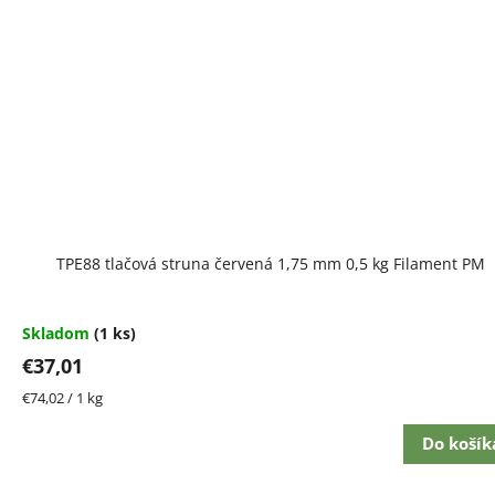
TPE88 tlačová struna červená 1,75 mm 0,5 kg Filament PM
Skladom
(1 ks)
€37,01
Jednotková
€74,02 / 1 kg
cena:
Do košík