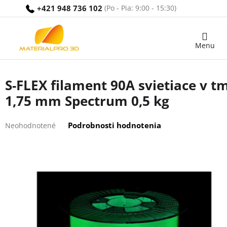
Prejsť
+421 948 736 102
na
obsah
Nákupný
košík
S-FLEX filament 90A svietiace v t
1,75 mm Spectrum 0,5 kg
Priemerné
Podrobnosti hodnotenia
Neohodnotené
hodnotenie
produktu
je
0,0
z
5
hviezdičiek.