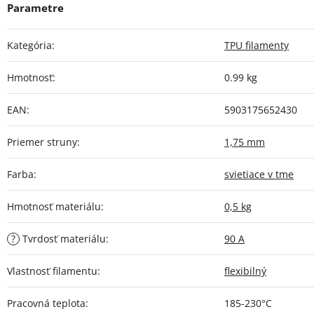
Kategória
:
TPU filamenty
Hmotnosť
:
0.99 kg
EAN
:
5903175652430
Priemer struny
:
1,75 mm
Farba
:
svietiace v tme
Hmotnosť materiálu
:
0,5 kg
?
Tvrdosť materiálu
:
90 A
Vlastnosť filamentu
:
flexibilný
Pracovná teplota
:
185-230°C