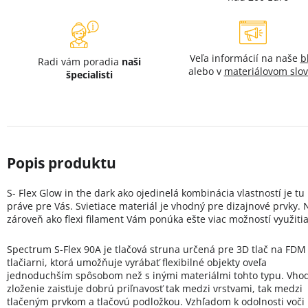
Veľa informácií na naše
b
Radi vám poradia
naši
alebo v
materiálovom slov
špecialisti
S- Flex Glow in the dark ako ojedinelá kombinácia vlastností je tu
práve pre Vás. Svietiace materiál je vhodný pre dizajnové prvky.
zároveň ako flexi filament Vám ponúka ešte viac možností využitia
Spectrum S-Flex 90A je tlačová struna určená pre 3D tlač na FDM
tlačiarni, ktorá umožňuje vyrábať flexibilné objekty oveľa
jednoduchším spôsobom než s inými materiálmi tohto typu. Vho
zloženie zaisťuje dobrú priľnavosť tak medzi vrstvami, tak medzi
tlačeným prvkom a tlačovú podložkou. Vzhľadom k odolnosti voči