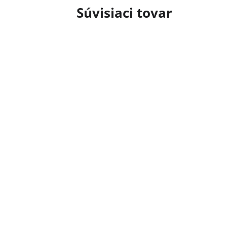
Súvisiaci tovar
Priemerné