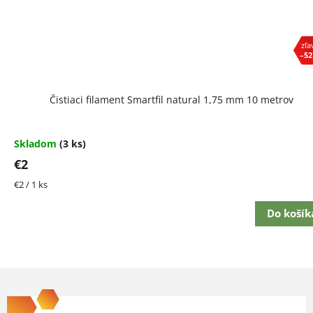
–52
Čistiaci filament Smartfil natural 1,75 mm 10 metrov
Skladom
(3 ks)
€2
Jednotková
€2 / 1 ks
cena:
Do košík
Z
á