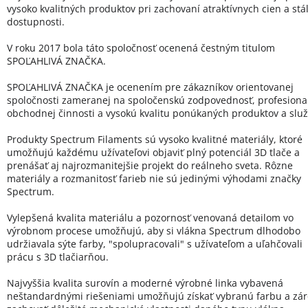
vysoko kvalitných produktov pri zachovaní atraktívnych cien a stál
dostupnosti.
V roku 2017 bola táto spoločnosť ocenená čestným titulom
SPOĽAHLIVÁ ZNAČKA.
SPOĽAHLIVÁ ZNAČKA je ocenením pre zákazníkov orientovanej
spoločnosti zameranej na spoločenskú zodpovednosť, profesional
obchodnej činnosti a vysokú kvalitu ponúkaných produktov a služ
Produkty Spectrum Filaments sú vysoko kvalitné materiály, ktoré
umožňujú každému užívateľovi objaviť plný potenciál 3D tlače a
prenášať aj najrozmanitejšie projekt do reálneho sveta. Rôzne
materiály a rozmanitosť farieb nie sú jedinými výhodami značky
Spectrum.
Vylepšená kvalita materiálu a pozornosť venovaná detailom vo
výrobnom procese umožňujú, aby si vlákna Spectrum dlhodobo
udržiavala sýte farby, "spolupracovali" s užívateľom a uľahčovali
prácu s 3D tlačiarňou.
Najvyššia kvalita surovín a moderné výrobné linka vybavená
neštandardnými riešeniami umožňujú získať vybranú farbu a zá