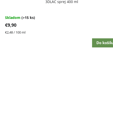
3DLAC sprej 400 ml
hodnotenie
produktu
je
4,7
Skladom
(>15 ks)
z
€9,90
5
hviezdičiek.
Jednotková
€2,48 / 100 ml
cena:
Do košík