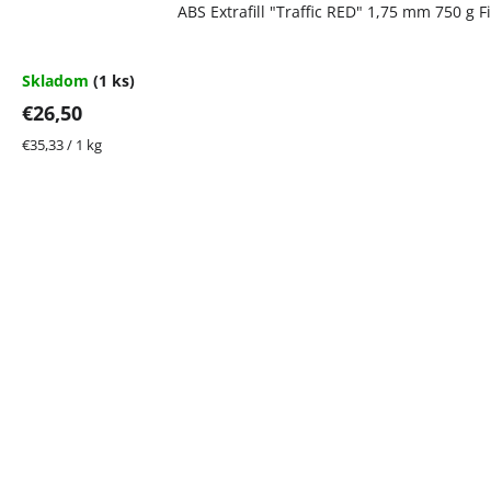
ABS Extrafill "Traffic RED" 1,75 mm 750 g 
Skladom
(1 ks)
€26,50
Jednotková
€35,33 / 1 kg
cena: