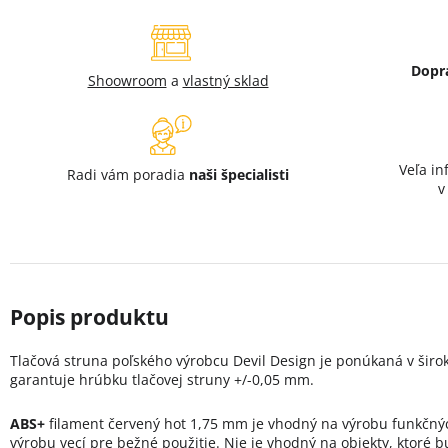
Dopr
Shoowroom
a
vlastný sklad
Veľa in
Radi vám poradia
naši špecialisti
Tlačová struna poľského výrobcu Devil Design je ponúkaná v širok
garantuje hrúbku tlačovej struny +/-0,05 mm.
ABS+
filament červený hot 1,75 mm je vhodný na výrobu funkčnýc
výrobu vecí pre bežné použitie. Nie je vhodný na objekty, ktoré