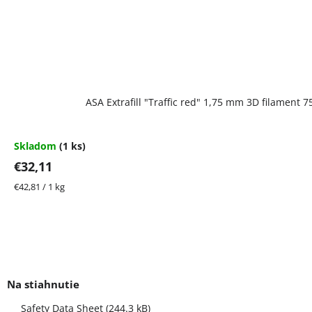
ASA Extrafill "Traffic red" 1,75 mm 3D filament 
Skladom
(1 ks)
€32,11
Jednotková
€42,81 / 1 kg
cena:
Safety Data Sheet (244.3 kB)