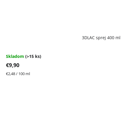
Priemerné
3DLAC sprej 400 ml
hodnotenie
produktu
je
4,7
Skladom
(>15 ks)
z
€9,90
5
hviezdičiek.
Jednotková
€2,48 / 100 ml
cena: