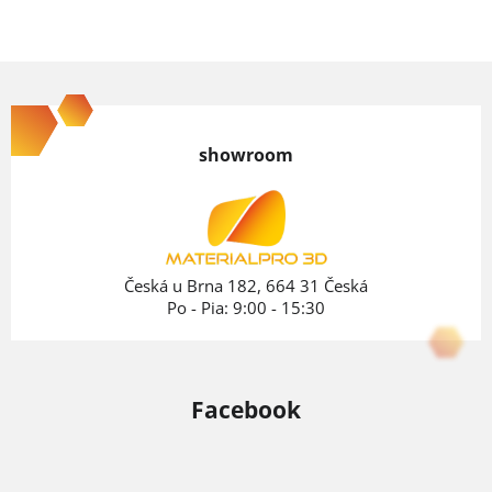
Z
á
p
showroom
ä
t
i
e
Česká u Brna 182, 664 31 Česká
Po - Pia: 9:00 - 15:30
Facebook