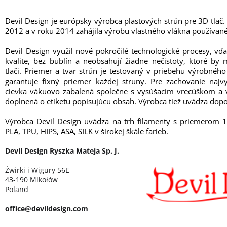
Devil Design je európsky výrobca plastových strún pre 3D tlač.
2012 a v roku 2014 zahájila výrobu vlastného vlákna používané
Devil Design využil nové pokročilé technologické procesy, vď
kvalite, bez bublín a neobsahují žiadne nečistoty, ktoré b
tlači. Priemer a tvar strún je testovaný v priebehu výrobné
garantuje fixný priemer každej struny. Pre zachovanie najvy
cievka vákuovo zabalená společne s vysúšacím vrecúškom a v
doplnená o etiketu popisujúcu obsah. Výrobca tiež uvádza dopo
Výrobca Devil Design uvádza na trh filamenty s priemerom 
PLA, TPU, HIPS, ASA, SILK v širokej škále farieb.
Devil Design Ryszka Mateja Sp. J.
Żwirki i Wigury 56E
43-190 Mikołów
Poland
office@devildesign.com