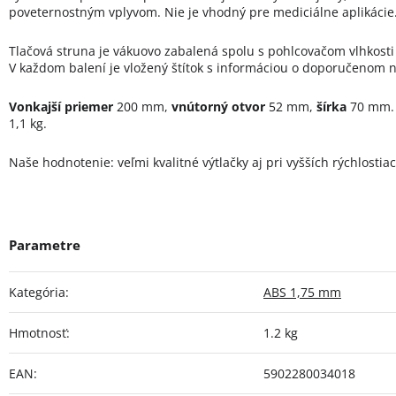
poveternostným vplyvom. Nie je vhodný pre mediciálne aplikácie
Tlačová struna je vákuovo zabalená spolu s pohlcovačom vlhkosti 
V každom balení je vložený štítok s informáciou o doporučenom na
Vonkajší priemer
200 mm,
vnútorný otvor
52 mm,
šírka
70 mm
1,1 kg.
Naše hodnotenie: veľmi kvalitné výtlačky aj pri vyšších rýchlostiac
Kategória
:
ABS 1,75 mm
Hmotnosť
:
1.2 kg
EAN
:
5902280034018