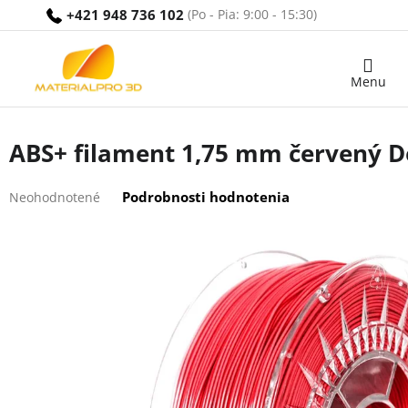
Prejsť
+421 948 736 102
na
obsah
Nákupný
košík
ABS+ filament 1,75 mm červený De
Priemerné
Podrobnosti hodnotenia
Neohodnotené
hodnotenie
produktu
je
0,0
z
5
hviezdičiek.