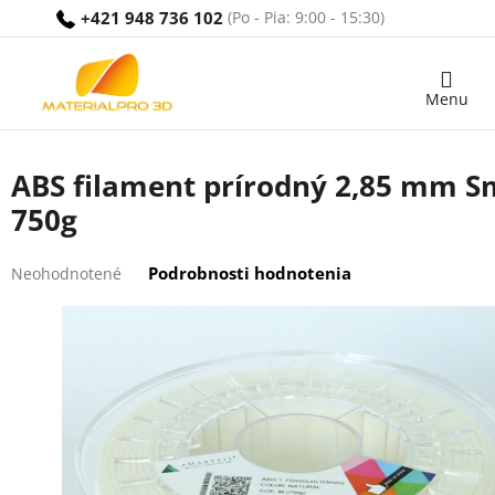
Prejsť
+421 948 736 102
na
obsah
Nákupný
košík
ABS filament prírodný 2,85 mm Sm
750g
Priemerné
Podrobnosti hodnotenia
Neohodnotené
hodnotenie
produktu
je
0,0
z
5
hviezdičiek.