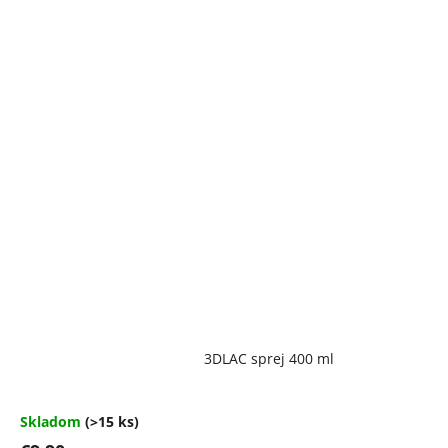
Priemerné
3DLAC sprej 400 ml
hodnotenie
produktu
je
4,7
Skladom
(>15 ks)
z