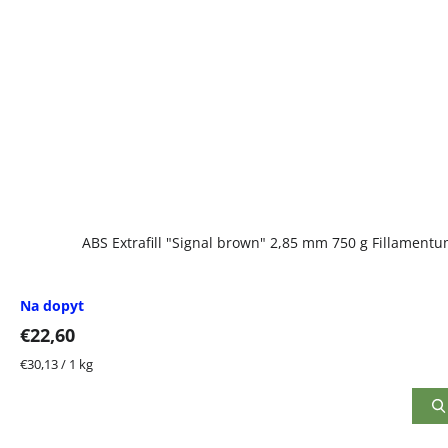
ABS Extrafill "Signal brown" 2,85 mm 750 g Fillament
Na dopyt
€22,60
Jednotková
€30,13 / 1 kg
cena: