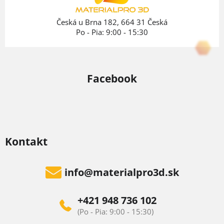
i
e
Česká u Brna 182, 664 31 Česká
Po - Pia: 9:00 - 15:30
Facebook
Kontakt
info
@
materialpro3d.sk
+421 948 736 102