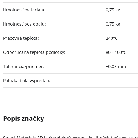
Hmotnosť materiálu
:
0,75 kg
Hmotnosť bez obalu
:
0,75 kg
Pracovná teplota
:
240°C
Odporúčaná teplota podložky
:
80 - 100°C
Tolerancia/priemer
:
±0,05 mm
Položka bola vypredaná…
Smart Materials 3D je španielský výrobca kvalitných tlačových st