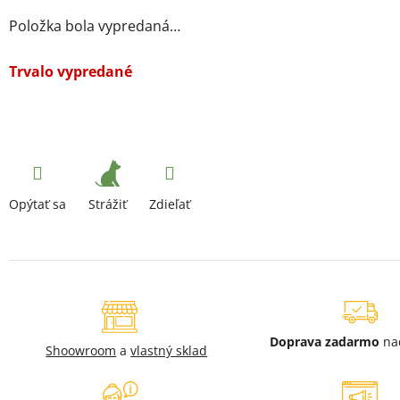
Položka bola vypredaná…
Trvalo vypredané
Strážiť
Opýtať sa
Zdieľať
Doprava zadarmo
na
Shoowroom
a
vlastný sklad