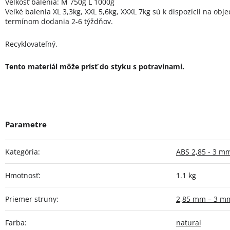
Veľkosť balenia: M 750g L 1000g
Veľké balenia XL 3,3kg, XXL 5,6kg, XXXL 7kg sú k dispozícii na obj
termínom dodania 2-6 týždňov.
Recyklovateľný.
Tento materiál môže prísť do styku s potravinami.
Kategória
:
ABS 2,85 - 3 m
Hmotnosť
:
1.1 kg
Priemer struny
:
2,85 mm – 3 m
Farba
:
natural