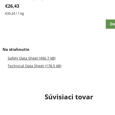
€26,43
Jednotková
€35,24 / 1 kg
cena:
Do
Safety Data Sheet (496.7 kB)
Technical Data Sheet (178.5 kB)
Súvisiaci tovar