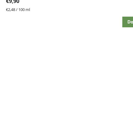
€9,90
5
hviezdičiek.
Jednotková
€2,48 / 100 ml
cena:
Do