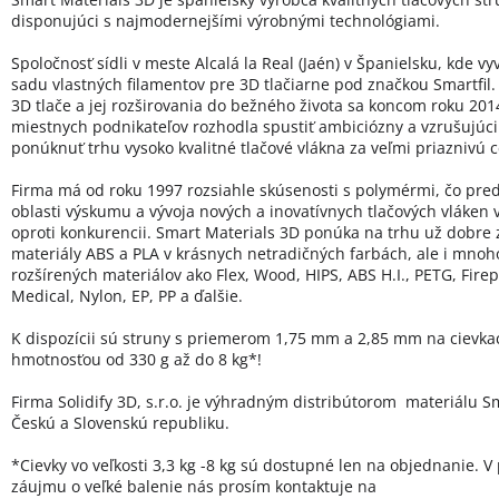
disponujúci s najmodernejšími výrobnými technológiami.
Spoločnosť sídli v meste Alcalá la Real (Jaén) v Španielsku, kde vy
sadu vlastných filamentov pre 3D tlačiarne pod značkou Smartfil.
3D tlače a jej rozširovania do bežného života sa koncom roku 20
miestnych podnikateľov rozhodla spustiť ambiciózny a vzrušujúci 
ponúknuť trhu vysoko kvalitné tlačové vlákna za veľmi priaznivú 
Firma má od roku 1997 rozsiahle skúsenosti s polymérmi, čo pred
oblasti výskumu a vývoja nových a inovatívnych tlačových vláken
oproti konkurencii. Smart Materials 3D ponúka na trhu už dobre
materiály ABS a PLA v krásnych netradičných farbách, ale i mno
rozšírených materiálov ako Flex, Wood, HIPS, ABS H.I., PETG, Firep
Medical, Nylon, EP, PP a ďalšie.
K dispozícii sú struny s priemerom 1,75 mm a 2,85 mm na cievka
hmotnosťou od 330 g až do 8 kg*!
Firma Solidify 3D, s.r.o. je výhradným distribútorom materiálu Sm
Českú a Slovenskú republiku.
*Cievky vo veľkosti 3,3 kg -8 kg sú dostupné len na objednanie. V
záujmu o veľké balenie nás prosím kontaktuje na