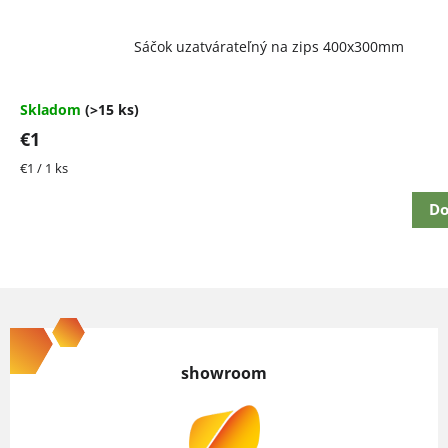
Priemerné
Sáčok uzatvárateľný na zips 400x300mm
hodnotenie
produktu
je
4,5
Skladom
(>15 ks)
z
€1
5
hviezdičiek.
Jednotková
€1 / 1 ks
cena:
Do
Z
á
p
showroom
ä
t