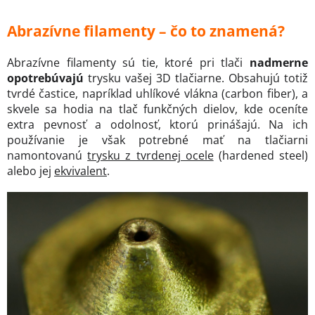
Abrazívne filamenty – čo to znamená?
Abrazívne filamenty sú tie, ktoré pri tlači
nadmerne
opotrebúvajú
trysku vašej 3D tlačiarne. Obsahujú totiž
tvrdé častice, napríklad uhlíkové vlákna (carbon fiber), a
skvele sa hodia na tlač funkčných dielov, kde oceníte
extra pevnosť a odolnosť, ktorú prinášajú. Na ich
používanie je však potrebné mať na tlačiarni
namontovanú
trysku z tvrdenej ocele
(hardened steel)
alebo jej
ekvivalent
.