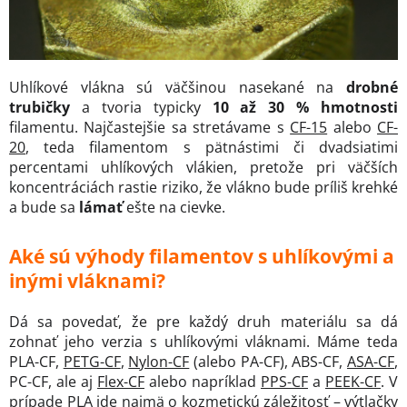
Uhlíkové vlákna sú väčšinou nasekané na
drobné
trubičky
a tvoria typicky
10 až 30 % hmotnosti
filamentu. Najčastejšie sa stretávame s
CF-15
alebo
CF-
20
, teda filamentom s pätnástimi či dvadsiatimi
percentami uhlíkových vlákien, pretože pri väčších
koncentráciách rastie riziko, že vlákno bude príliš krehké
a bude sa
lámať
ešte na cievke.
Aké sú výhody filamentov s uhlíkovými a
inými vláknami?
Dá sa povedať, že pre každý druh materiálu sa dá
zohnať jeho verzia s uhlíkovými vláknami. Máme teda
PLA-CF,
PETG-CF
,
Nylon-CF
(alebo PA-CF), ABS-CF,
ASA-CF
,
PC-CF, ale aj
Flex-CF
alebo napríklad
PPS-CF
a
PEEK-CF
. V
prípade PLA ide najmä o kozmetickú záležitosť – výtlačky