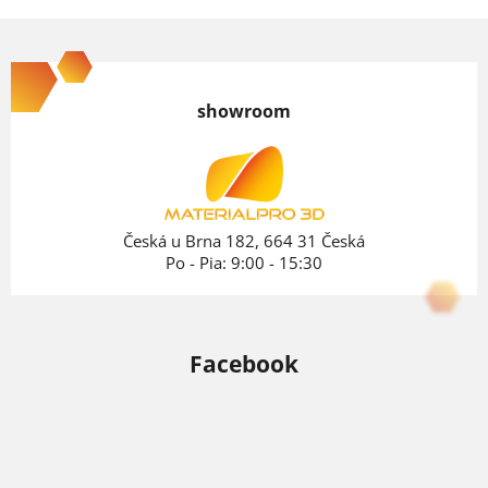
Z
á
p
showroom
ä
t
i
e
Česká u Brna 182, 664 31 Česká
Po - Pia: 9:00 - 15:30
Facebook