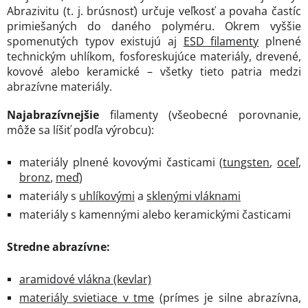
Abrazivitu (t. j. brúsnosť) určuje veľkosť a povaha častíc
primiešaných do daného polyméru. Okrem vyššie
spomenutých typov existujú aj
ESD filamenty
plnené
technickým uhlíkom, fosforeskujúce materiály, drevené,
kovové alebo keramické – všetky tieto patria medzi
abrazívne materiály.
Najabrazívnejšie
filamenty (všeobecné porovnanie,
môže sa líšiť podľa výrobcu):
materiály plnené kovovými časticami (
tungsten
,
oceľ
,
bronz
,
meď
)
materiály s
uhlíkovými
a
sklenými vláknami
materiály s kamennými alebo keramickými časticami
Stredne abrazívne:
aramidové vlákna (kevlar)
materiály svietiace v tme
(prímes je silne abrazívna,