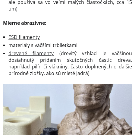
ale používa sa vo veľmi malých čiastočkách, cca 15
µm)
Mierne abrazívne:
ESD filamenty
materiály s väčšími trblietkami
drevené filamenty
(drevitý vzhľad je väčšinou
dosiahnutý pridaním skutočných častíc dreva,
napríklad pilín či vlákniny, často doplnených o ďalšie
prírodné zložky, ako sú mleté jadrá)