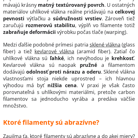
mávajú krásny
matný textúrovaný povrch
. U ostatných
materiálov uhlíkové vlákna reálne pridávajú na
celkovej
pevnosti
výtlačku a
súdružnosti vrstiev
. Zároveň tiež
zaručujú
rozmerovú stabilitu
, výplň vo filamente totiž
zabraňuje deformácii
výrobku počas tlače (warping).
Medzi ďalšie podobné prímesi patria
sklené vlákna
(glass
fiber) a tiež
kevlarové vlákna
(aramid fiber). Zatiaľ čo
uhlíkové vlákna sú
ľahké
, ich nevýhodou je
krehkosť
.
Kevlarové vlákna sú naopak
pružné
a filamentom
dodávajú
odolnosť proti nárazu a oderu
. Sklené vlákna
vlastnosťami stoja niekde uprostred – ich hlavnou
výhodou má byť
nižšia cena
. V praxi je však často
porovnateľná s uhlíkovými materiálmi, pretože carbon
filamentov sa jednoducho vyrába a predáva väčšie
množstvo.
Ktoré filamenty sú abrazívne?
Zaujíma ťa, ktoré filamenty sú abrazívne a do akej miery?