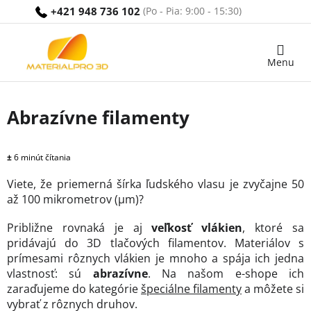
Prejsť
+421 948 736 102
na
obsah
Nákupný
košík
Abrazívne filamenty
±
6 minút čítania
Viete, že priemerná šírka ľudského vlasu je zvyčajne 50
až 100 mikrometrov (µm)?
Približne rovnaká je aj
veľkosť vlákien
, ktoré sa
pridávajú do 3D tlačových filamentov. Materiálov s
prímesami rôznych vlákien je mnoho a spája ich jedna
vlastnosť: sú
abrazívne
. Na našom e-shope ich
zaraďujeme do kategórie
špeciálne filamenty
a môžete si
vybrať z rôznych druhov.