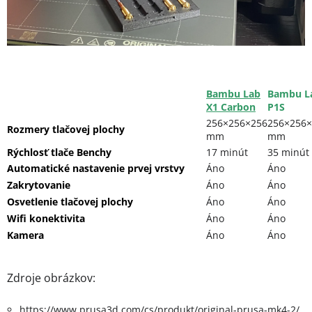
Bambu Lab
Bambu L
X1 Carbon
P1S
256×256×256
256×256×
Rozmery tlačovej plochy
mm
mm
Rýchlosť tlače Benchy
17 minút
35 minút
Automatické nastavenie prvej vrstvy
Áno
Áno
Zakrytovanie
Áno
Áno
Osvetlenie tlačovej plochy
Áno
Áno
Wifi konektivita
Áno
Áno
Kamera
Áno
Áno
Zdroje obrázkov:
https://www.prusa3d.com/cs/produkt/original-prusa-mk4-2/