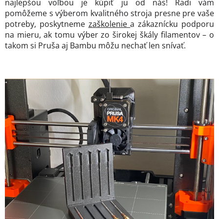
najlepšou voľbou je kúpiť ju od nás! Radi vám
pomôžeme s výberom kvalitného stroja presne pre vaše
potreby, poskytneme
zaškolenie
a zákaznícku podporu
na mieru, ak tomu výber zo širokej škály filamentov – o
takom si Pruša aj Bambu môžu nechať len snívať.