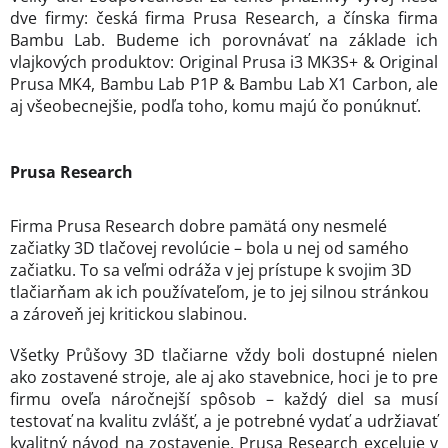
dve firmy: česká firma Prusa Research, a čínska firma
Bambu Lab. Budeme ich porovnávať na základe ich
vlajkových produktov: Original Prusa i3 MK3S+ & Original
Prusa MK4, Bambu Lab P1P & Bambu Lab X1 Carbon, ale
aj všeobecnejšie, podľa toho, komu majú čo ponúknuť.
Prusa Research
Firma Prusa Research dobre pamätá ony nesmelé
začiatky 3D tlačovej revolúcie – bola u nej od samého
začiatku. To sa veľmi odráža v jej prístupe k svojim 3D
tlačiarňam ak ich používateľom, je to jej silnou stránkou
a zároveň jej kritickou slabinou.
Všetky Průšovy 3D tlačiarne vždy boli dostupné nielen
ako zostavené stroje, ale aj ako stavebnice, hoci je to pre
firmu oveľa náročnejší spôsob – každý diel sa musí
testovať na kvalitu zvlášť, a je potrebné vydať a udržiavať
kvalitný návod na zostavenie. Prusa Research exceluje v