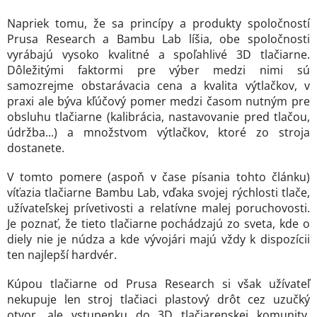
Napriek tomu, že sa princípy a produkty spoločností
Prusa Research a Bambu Lab líšia, obe spoločnosti
vyrábajú vysoko kvalitné a spoľahlivé 3D tlačiarne.
Dôležitými faktormi pre výber medzi nimi sú
samozrejme obstarávacia cena a kvalita výtlačkov, v
praxi ale býva kľúčový pomer medzi časom nutným pre
obsluhu tlačiarne (kalibrácia, nastavovanie pred tlačou,
údržba...) a množstvom výtlačkov, ktoré zo stroja
dostanete.
V tomto pomere (aspoň v čase písania tohto článku)
víťazia tlačiarne Bambu Lab, vďaka svojej rýchlosti tlače,
užívateľskej prívetivosti a relatívne malej poruchovosti.
Je poznať, že tieto tlačiarne pochádzajú zo sveta, kde o
diely nie je núdza a kde vývojári majú vždy k dispozícii
ten najlepší hardvér.
Kúpou tlačiarne od Prusa Research si však užívateľ
nekupuje len stroj tlačiaci plastový drôt cez uzučký
otvor, ale vstupenku do 3D tlačiarenskej komunity.