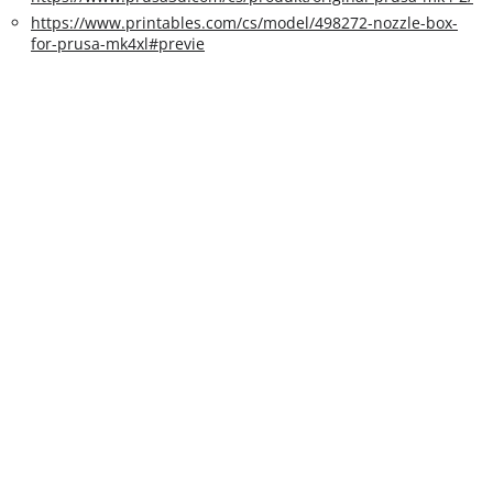
https://www.printables.com/cs/model/498272-nozzle-box-
for-prusa-mk4xl#previe