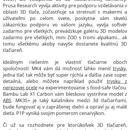
Prusa Research vyvíja aktivity pre podporu vzdelávania v
oblasti 3D tlače, zúčastňuje sa stretnutí s makermi a
užívateľmi po celom svete, poskytne vám skvelú
zákaznícku podporu vo vašom jazyku, vyvíja softvér
zadarmo pre všetkých, prevádzkuje galériu 3D modelov
zadarmo pre všetkých, mini ZOO s tromi alpakami… ak
tomu všetkému akoby navyše dostanete kvalitnú 3D
tlačiareň.
Ideálnym riešením je vlastniť tlačiarne oboch
spoločností: MK4 vám dá možnosť ľahko meniť
trysky
,
jedna tlač tak môže byť super rýchla a ďalšia zase super
detailná, alebo môžete napríklad použiť
trysku z
nerezovej ocele
na experimentovanie s food-safe tlačou.
Bambu Lab X1 Carbon vám bleskovo vystrihne model z
ABS
. MK3S+ je taký kalašnikov medzi 3d tlačiarňami,
bude fungovať aj v zaprášenej dielni a opraví ju aj malé
dieťa. P1P vyniká svojim pomerom cena/výkon.
Či už sa rozhodnete pre ktorúkoľvek 3D tlačiareň,