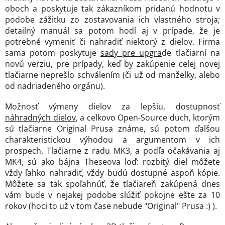
oboch a poskytuje tak zákazníkom pridanú hodnotu v
podobe zážitku zo zostavovania ich vlastného stroja;
detailný manuál sa potom hodí aj v prípade, že je
potrebné vymeniť či nahradiť niektorý z dielov. Firma
sama potom poskytuje
sady pre upgra
de tlačiarní na
novú verziu, pre prípady, keď by zakúpenie celej novej
tlačiarne neprešlo schválením (či už od manželky, alebo
od nadriadeného orgánu).
Možnosť výmeny dielov za lepšiu, dostupnosť
náhradných dielov
, a celkovo Open-Source duch, ktorým
sú tlačiarne Original Prusa známe, sú potom ďalšou
charakteristickou výhodou a argumentom v ich
prospech. Tlačiarne z radu MK3, a podľa očakávania aj
MK4, sú ako bájna Theseova loď: rozbitý diel môžete
vždy ľahko nahradiť, vždy budú dostupné aspoň kópie.
Môžete sa tak spoľahnúť, že tlačiareň zakúpená dnes
vám bude v nejakej podobe slúžiť pokojne ešte za 10
rokov (hoci to už v tom čase nebude "Original" Prusa :) ).