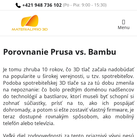
Prejsť
+421 948 736 102
na
obsah
Nákupný
košík
Porovnanie Prusa vs. Bambu
Je tomu zhruba 10 rokov, čo 3D tlač začala nadobúdať
na popularite u širokej verejnosti, u tzv. spotrebiteľov.
Podoba spotrebiteľskej 3D tlače sa za tú dobu zmenila
na nepoznanie: čo bolo predtým doménou nadšencov
do technológií a bastliarov, ktorí museli byť schopní si
zohnať súčiastky, prísť na to, ako ich pospájať
dohromady, a potom si ešte zostaviť vlastný firmware, je
teraz dostupné rovnakým spôsobom, ako mobilný
telefón alebo televízia.
Veľký diel zodpovednosti za tento priaznivý vývoj nesú