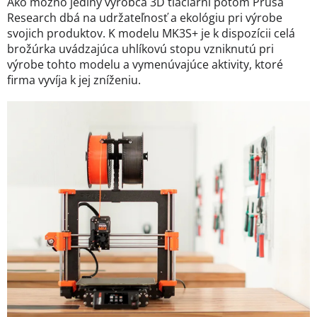
Ako možno jediný výrobca 3D tlačiarní potom Prusa
Research dbá na udržateľnosť a ekológiu pri výrobe
svojich produktov. K modelu MK3S+ je k dispozícii celá
brožúrka uvádzajúca uhlíkovú stopu vzniknutú pri
výrobe tohto modelu a vymenúvajúce aktivity, ktoré
firma vyvíja k jej zníženiu.