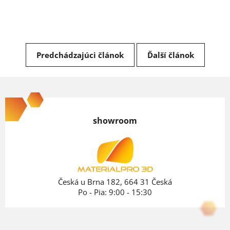
Predchádzajúci článok
Ďalší článok
Z
á
p
showroom
ä
t
i
e
Česká u Brna 182, 664 31 Česká
Po - Pia: 9:00 - 15:30