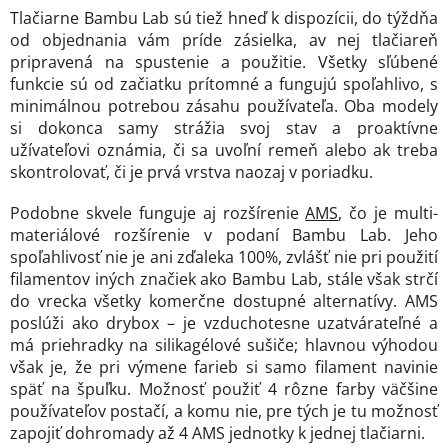
Tlačiarne Bambu Lab sú tiež hneď k dispozícii, do týždňa
od objednania vám príde zásielka, av nej tlačiareň
pripravená na spustenie a použitie. Všetky sľúbené
funkcie sú od začiatku prítomné a fungujú spoľahlivo, s
minimálnou potrebou zásahu používateľa. Oba modely
si dokonca samy strážia svoj stav a proaktívne
užívateľovi oznámia, či sa uvoľní remeň alebo ak treba
skontrolovať, či je prvá vrstva naozaj v poriadku.
Podobne skvele funguje aj rozšírenie
AMS
, čo je multi-
materiálové rozšírenie v podaní Bambu Lab. Jeho
spoľahlivosť nie je ani zďaleka 100%, zvlášť nie pri použití
filamentov iných značiek ako Bambu Lab, stále však strčí
do vrecka všetky komerčne dostupné alternatívy. AMS
poslúži ako drybox – je vzduchotesne uzatvárateľné a
má priehradky na silikagélové sušiče; hlavnou výhodou
však je, že pri výmene farieb si samo filament navinie
späť na špuľku. Možnosť použiť 4 rôzne farby väčšine
používateľov postačí, a komu nie, pre tých je tu možnosť
zapojiť dohromady až 4 AMS jednotky k jednej tlačiarni.