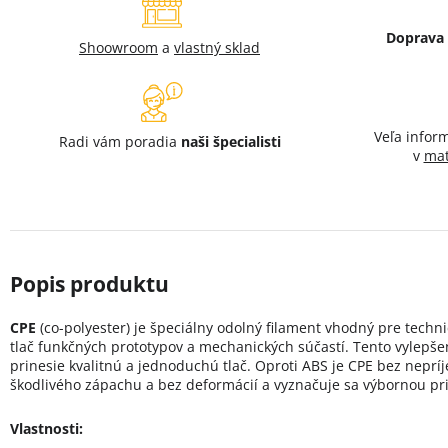
Doprava
Shoowroom
a
vlastný sklad
Veľa infor
Radi vám poradia
naši špecialisti
v
mat
CPE
(co-polyester) je špeciálny odolný filament vhodný pre tech
tlač funkčných prototypov a mechanických súčastí. Tento vylepše
prinesie kvalitnú a jednoduchú tlač. Oproti ABS je CPE bez nepr
škodlivého zápachu a bez deformácií a vyznačuje sa výbornou pr
Vlastnosti: