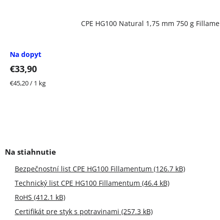
CPE HG100 Natural 1,75 mm 750 g Fillam
Na dopyt
€33,90
Jednotková
€45,20 / 1 kg
cena:
Bezpečnostní list CPE HG100 Fillamentum (126.7 kB)
Technický list CPE HG100 Fillamentum (46.4 kB)
RoHS (412.1 kB)
Certifikát pre styk s potravinami (257.3 kB)