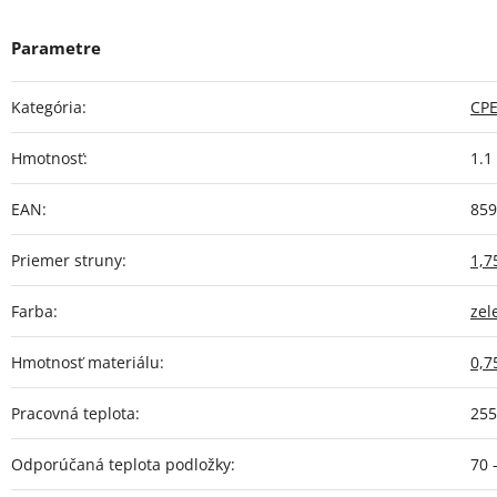
Kategória
:
CP
Hmotnosť
:
1.1
EAN
:
859
Priemer struny
:
1,
Farba
:
zel
Hmotnosť materiálu
:
0,7
Pracovná teplota
:
255
Odporúčaná teplota podložky
:
70 