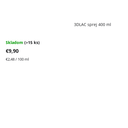
Priemerné
3DLAC sprej 400 ml
hodnotenie
produktu
je
4,7
Skladom
(>15 ks)
z
€9,90
5
hviezdičiek.
Jednotková
€2,48 / 100 ml
cena: