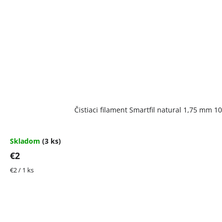
Čistiaci filament Smartfil natural 1,75 mm 1
Skladom
(3 ks)
€2
Jednotková
€2 / 1 ks
cena: