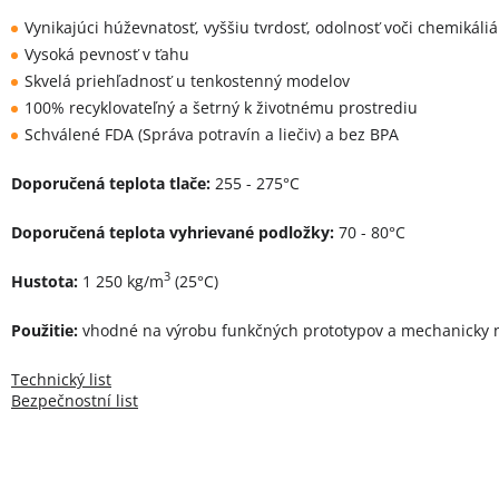
Vynikajúci húževnatosť, vyššiu tvrdosť, odolnosť voči chemikáli
Vysoká pevnosť v ťahu
Skvelá priehľadnosť u tenkostenný modelov
100% recyklovateľný a šetrný k životnému prostrediu
Schválené FDA (Správa potravín a liečiv) a bez BPA
Doporučená teplota tlače:
255 - 275°C
Doporučená teplota vyhrievané podložky:
70 - 80°C
3
Hustota:
1 250 kg/m
(25°C)
Použitie:
vhodné na výrobu funkčných prototypov a mechanicky 
Technický list
Bezpečnostní list