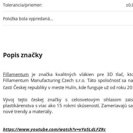
Tolerancia/priemer
:
±0
Položka bola vypredaná…
Fillamentum
je značka kvalitných vlákien pre 3D tlač, kt
Fillamentum Manufacturing Czech s.r.o. Táto spoločnosť sa n
časti Českej republiky v meste Hulín, kde funguje už od roku 20
Vývoj tejto českej značky s celosvetovým ohlasom zais
plastikárenstva s viac ako 15 rokmi skúseností. Zameriavajú sa
nové trendy a materiály.
https://www.youtube.com/watch?v=vYa5LdLFZRc