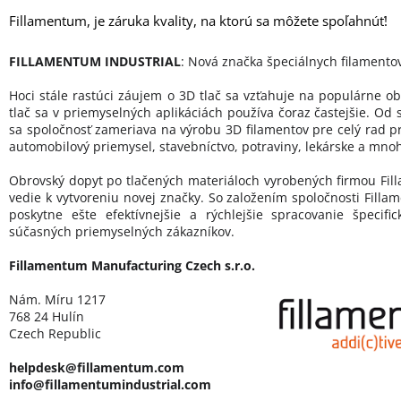
Fillamentum, je záruka kvality, na ktorú sa môžete spoľahnúť!
FILLAMENTUM INDUSTRIAL
: Nová značka špeciálnych filamento
Hoci stále rastúci záujem o 3D tlač sa vzťahuje na populárne ob
tlač sa v priemyselných aplikáciách používa čoraz častejšie. Od 
sa spoločnosť zameriava na výrobu 3D filamentov pre celý rad p
automobilový priemysel, stavebníctvo, potraviny, lekárske a mnoh
Obrovský dopyt po tlačených materiáloch vyrobených firmou Fill
vedie k vytvoreniu novej značky. So založením spoločnosti Filla
poskytne ešte efektívnejšie a rýchlejšie spracovanie špecif
súčasných priemyselných zákazníkov.
Fillamentum Manufacturing Czech s.r.o.
Nám. Míru 1217
768 24 Hulín
Czech Republic
helpdesk@fillamentum.com
info@fillamentumindustrial.com