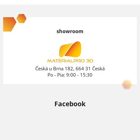
Z
á
p
showroom
ä
t
i
e
Česká u Brna 182, 664 31 Česká
Po - Pia: 9:00 - 15:30
Facebook