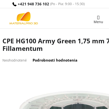
Prejsť
+421 948 736 102
na
obsah
Nákupný
košík
CPE HG100 Army Green 1,75 mm 7
Fillamentum
Priemerné
Podrobnosti hodnotenia
Neohodnotené
hodnotenie
produktu
je
0,0
z
5
hviezdičiek.