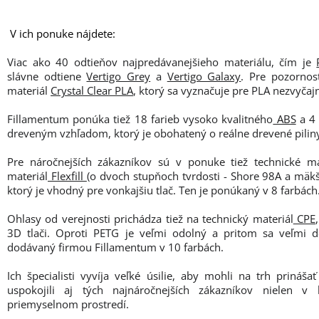
V ich ponuke nájdete:
Viac ako 40 odtieňov najpredávanejšieho materiálu, čím je
slávne odtiene
Vertigo Grey
a
Vertigo Galaxy
. Pre pozorno
materiál
Crystal Clear PLA
, ktorý sa vyznačuje pre PLA nezvyčaj
Fillamentum ponúka tiež 18 farieb vysoko kvalitného
ABS
a 4 
dreveným vzhľadom, ktorý je obohatený o reálne drevené pilin
Pre náročnejších zákazníkov sú v ponuke tiež technické ma
materiál
Flexfill
(o dvoch stupňoch tvrdosti - Shore 98A a mäk
ktorý je vhodný pre vonkajšiu tlač. Ten je ponúkaný v 8 farbách
Ohlasy od verejnosti prichádza tiež na technický materiál
CPE
3D tlači. Oproti PETG je veľmi odolný a pritom sa veľmi do
dodávaný firmou Fillamentum v 10 farbách.
Ich špecialisti vyvíja veľké úsilie, aby mohli na trh prináš
uspokojili aj tých najnáročnejších zákazníkov nielen v
priemyselnom prostredí.