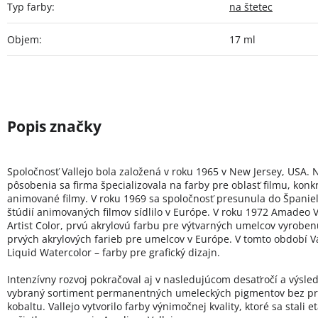
Typ farby
:
na štetec
Objem
:
17 ml
Spoločnosť Vallejo bola založená v roku 1965 v New Jersey, USA. 
pôsobenia sa firma špecializovala na farby pre oblasť filmu, konk
animované filmy. V roku 1969 sa spoločnosť presunula do Španie
štúdií animovaných filmov sídlilo v Európe. V roku 1972 Amadeo Va
Artist Color, prvú akrylovú farbu pre výtvarných umelcov vyroben
prvých akrylových farieb pre umelcov v Európe. V tomto období Val
Liquid Watercolor – farby pre grafický dizajn.
Intenzívny rozvoj pokračoval aj v nasledujúcom desaťročí a výsled
vybraný sortiment permanentných umeleckých pigmentov bez pr
kobaltu. Vallejo vytvorilo farby výnimočnej kvality, ktoré sa stali 