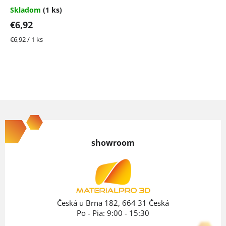
Skladom
(1 ks)
€6,92
Jednotková
€6,92 / 1 ks
cena:
Z
á
p
showroom
ä
t
i
e
Česká u Brna 182, 664 31 Česká
Po - Pia: 9:00 - 15:30