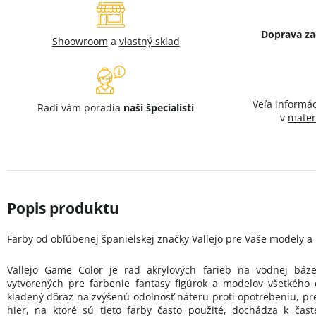
Doprava z
Shoowroom
a
vlastný sklad
Veľa informá
Radi vám poradia
naši špecialisti
v
mater
Farby od obľúbenej španielskej značky Vallejo pre Vaše modely a 
Vallejo Game Color je rad akrylových farieb na vodnej báz
vytvorených pre farbenie fantasy figúrok a modelov všetkého d
kladený dôraz na zvýšenú odolnosť náteru proti opotrebeniu, pr
hier, na ktoré sú tieto farby často použité, dochádza k čast