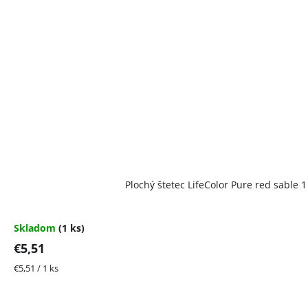
Plochý štetec LifeColor Pure red sable 1
Skladom
(1 ks)
€5,51
Jednotková
€5,51 / 1 ks
cena: