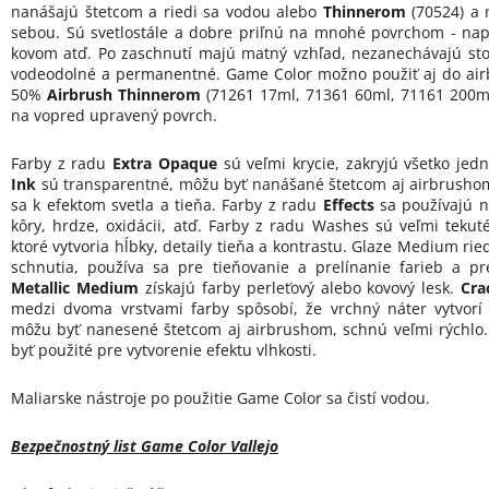
nanášajú štetcom a riedi sa vodou alebo
Thinnerom
(70524) a
sebou. Sú svetlostále a dobre priľnú na mnohé povrchom - napr
kovom atď. Po zaschnutí majú matný vzhľad, nezanechávajú st
vodeodolné a permanentné. Game Color možno použiť aj do airb
50%
Airbrush Thinnerom
(71261 17ml, 71361 60ml, 71161 200ml
na vopred upravený povrch.
Farby z radu
Extra Opaque
sú veľmi krycie, zakryjú všetko jed
Ink
sú transparentné, môžu byť nanášané štetcom aj airbrushom
sa k efektom svetla a tieňa. Farby z radu
Effects
sa používajú na
kôry, hrdze, oxidácii, atď. Farby z radu Washes sú veľmi tekut
ktoré vytvoria hĺbky, detaily tieňa a kontrastu. Glaze Medium ri
schnutia, používa sa pre tieňovanie a prelínanie farieb a p
Metallic Medium
získajú farby perleťový alebo kovový lesk.
Cra
medzi dvoma vrstvami farby spôsobí, že vrchný náter vytvorí t
môžu byť nanesené štetcom aj airbrushom, schnú veľmi rýchlo
byť použité pre vytvorenie efektu vlhkosti.
Maliarske nástroje po použitie Game Color sa čistí vodou.
Bezpečnostný list Game Color Vallejo