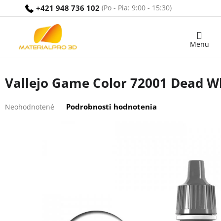
Prejsť
+421 948 736 102
na
obsah
Nákupný
košík
Vallejo Game Color 72001 Dead W
Priemerné
Podrobnosti hodnotenia
Neohodnotené
hodnotenie
produktu
je
0,0
z
5
hviezdičiek.