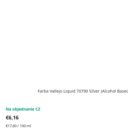
Farba Vallejo Liquid 70790 Silver (Alcohol Base
Na objednanie CZ
€6,16
Jednotková
€17,60 / 100 ml