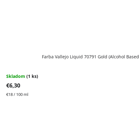
Farba Vallejo Liquid 70791 Gold (Alcohol Based
Skladom
(1 ks)
€6,30
Jednotková
€18 / 100 ml
cena: