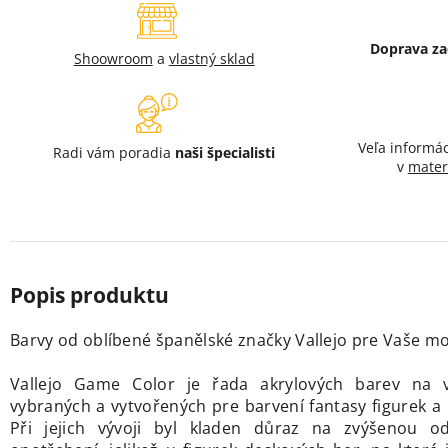
Doprava z
Shoowroom
a
vlastný sklad
Veľa informá
Radi vám poradia
naši špecialisti
v
mater
Barvy od oblíbené španělské značky Vallejo
pre Vaše mod
Vallejo Game Color je řada akrylových barev na v
vybraných a vytvořených pre barvení fantasy figurek 
Při jejich vývoji byl kladen důraz na zvýšenou od