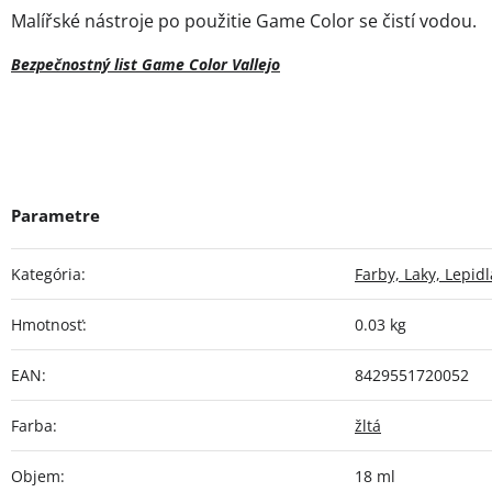
Malířské nástroje po použitie Game Color se čistí vodou.
Bezpečnostný list Game Color Vallejo
Kategória
:
Farby, Laky, Lepidl
Hmotnosť
:
0.03 kg
EAN
:
8429551720052
Farba
:
žltá
Objem
:
18 ml