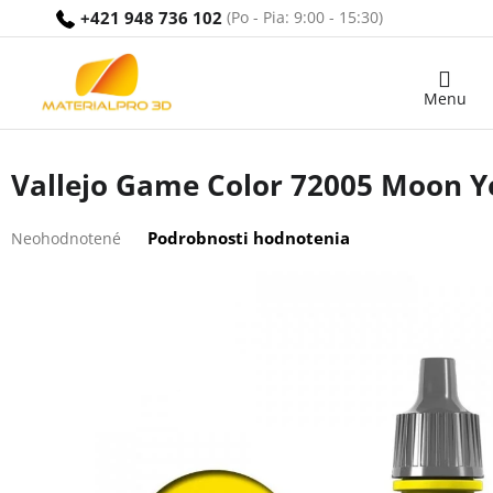
Prejsť
+421 948 736 102
na
obsah
Nákupný
košík
Vallejo Game Color 72005 Moon Y
Priemerné
Podrobnosti hodnotenia
Neohodnotené
hodnotenie
produktu
je
0,0
z
5
hviezdičiek.