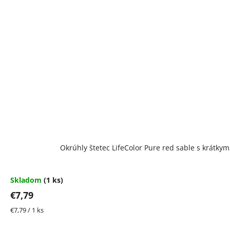
Okrúhly štetec LifeColor Pure red sable s krátky
Skladom
(1 ks)
€7,79
Jednotková
€7,79 / 1 ks
cena: