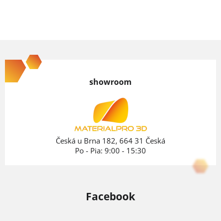
Z
á
p
showroom
ä
t
i
e
Česká u Brna 182, 664 31 Česká
Po - Pia: 9:00 - 15:30
Facebook