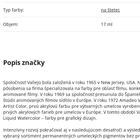
Typ farby
:
na štetec
Objem
:
17 ml
Spoločnosť Vallejo bola založená v roku 1965 v New Jersey, USA. 
pôsobenia sa firma špecializovala na farby pre oblasť filmu, konk
animované filmy. V roku 1969 sa spoločnosť presunula do Španie
štúdií animovaných filmov sídlilo v Európe. V roku 1972 Amadeo Va
Artist Color, prvú akrylovú farbu pre výtvarných umelcov vyroben
prvých akrylových farieb pre umelcov v Európe. V tomto období Val
Liquid Watercolor – farby pre grafický dizajn.
Intenzívny rozvoj pokračoval aj v nasledujúcom desaťročí a výsled
vybraný sortiment permanentných umeleckých pigmentov bez pr