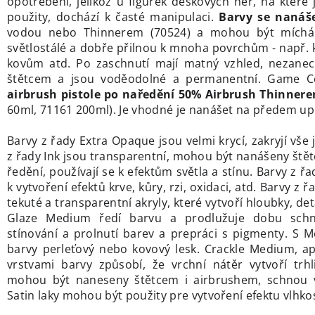
opotřebení, jelikož u figurek deskových her, na které 
použity, dochází k časté manipulaci.
Barvy se nanáše
vodou nebo Thinnerem (70524) a mohou být míchá
světlostálé a dobře přilnou k mnoha povrchům - např. k
kovům atd. Po zaschnutí mají matný vzhled, nezanec
štětcem a jsou voděodolné a permanentní. Game 
airbrush pistole po naředění 50% Airbrush Thinner
60ml, 71161 200ml). Je vhodné je nanášet na předem up
Barvy z řady Extra Opaque jsou velmi krycí, zakryjí vše
z řady Ink jsou transparentní, mohou být nanášeny ště
ředění, používají se k efektům světla a stínu. Barvy z řa
k vytvoření efektů krve, kůry, rzi, oxidaci, atd. Barvy z
tekuté a transparentní akryly, které vytvoří hloubky, det
Glaze Medium ředí barvu a prodlužuje dobu schn
stínování a prolnutí barev a prepráci s pigmenty. S Me
barvy perleťový nebo kovový lesk. Crackle Medium, a
vrstvami barvy způsobí, že vrchní nátěr vytvoří trhl
mohou být naneseny štětcem i airbrushem, schnou v
Satin laky mohou být použity pre vytvoření efektu vlhkos