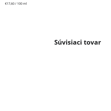
Jednotková
€17,60 / 100 ml
cena:
Súvisiaci tovar