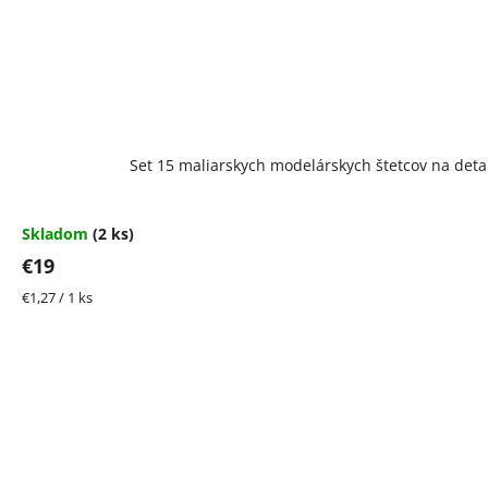
Set 15 maliarskych modelárskych štetcov na detail
Skladom
(2 ks)
€19
Jednotková
€1,27 / 1 ks
cena: