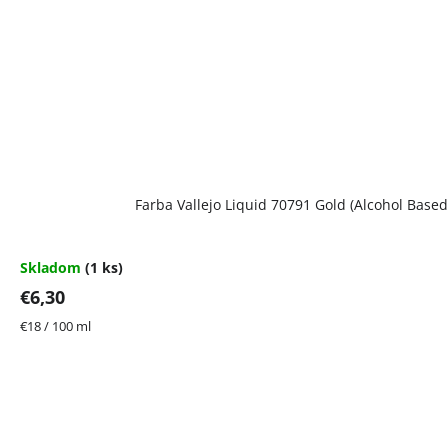
Farba Vallejo Liquid 70791 Gold (Alcohol Based
Skladom
(1 ks)
€6,30
Jednotková
€18 / 100 ml
cena: