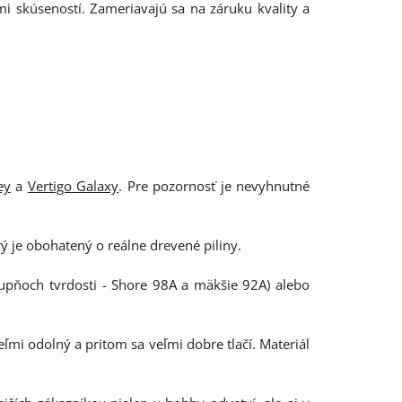
mi skúseností. Zameriavajú sa na záruku kvality a
ey
a
Vertigo Galaxy
. Pre pozornosť je nevyhnutné
 je obohatený o reálne drevené piliny.
upňoch tvrdosti - Shore 98A a mäkšie 92A) alebo
eľmi odolný a pritom sa veľmi dobre tlačí. Materiál