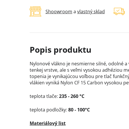
Shoowroom
a
vlastný sklad
Nylonové vlákno je nesmierne silné, odolné a v
tenkej vrstve, ale s veľmi vysokou adhéziou me
topenia je vynikajúcou voľbou pre tlač funkčn
vlákien vyniká Nylon CF 15 Carbon vysokou p
teplota tlače:
235 - 260 °C
teplota podložky:
80 - 100°C
Materiálový list