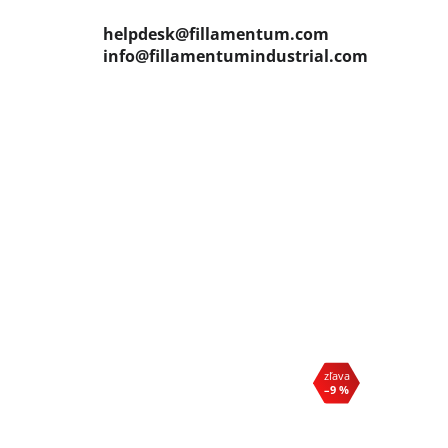
helpdesk@fillamentum.com
info@fillamentumindustrial.com
–9 %