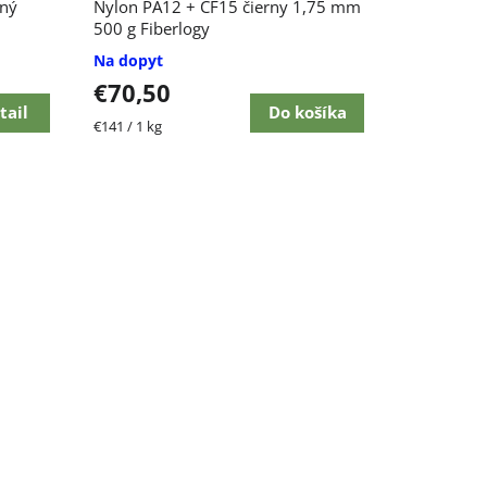
dný
Nylon PA12 + CF15 čierny 1,75 mm
500 g Fiberlogy
Na dopyt
€70,50
tail
Do košíka
Jednotková
€141 / 1 kg
cena: