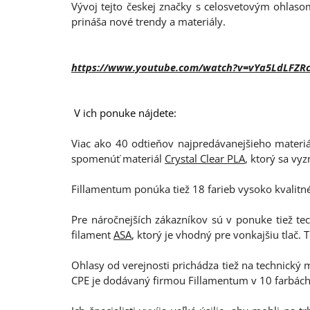
Vývoj tejto českej značky s celosvetovým ohlasom
prináša nové trendy a materiály.
https://www.youtube.com/watch?v=vYa5LdLFZR
V ich ponuke nájdete:
Viac ako 40 odtieňov najpredávanejšieho materiá
spomenúť materiál
Crystal Clear PLA
, ktorý sa vy
Fillamentum ponúka tiež 18 farieb vysoko kvalitn
Pre náročnejších zákazníkov sú v ponuke tiež te
filament
ASA
, ktorý je vhodný pre vonkajšiu tlač. 
Ohlasy od verejnosti prichádza tiež na technický m
CPE je dodávaný firmou Fillamentum v 10 farbách