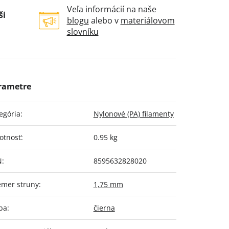
Veľa informácií na naše
ši
blogu
alebo v
materiálovom
slovníku
egória
:
Nylonové (PA) filamenty
otnosť
:
0.95 kg
N
:
8595632828020
emer struny
:
1,75 mm
ba
:
čierna