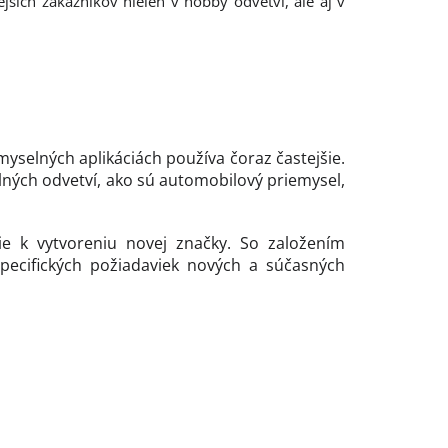
nejších zákazníkov nielen v hobby odvetví, ale aj v
emyselných aplikáciách používa čoraz častejšie.
lných odvetví, ako sú automobilový priemysel,
e k vytvoreniu novej značky. So založením
 špecifických požiadaviek nových a súčasných