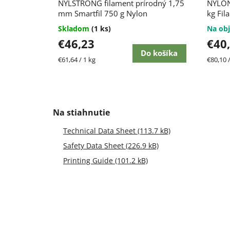
NYLSTRONG filament prírodný 1,75
NYLON
mm Smartfil 750 g Nylon
kg Fil
Skladom
(1 ks)
Na obj
€46,23
€40
Do košíka
Jednotková
Jednot
€61,64 / 1 kg
€80,10 /
cena:
cena:
Technical Data Sheet (113.7 kB)
Safety Data Sheet (226.9 kB)
Printing Guide (101.2 kB)