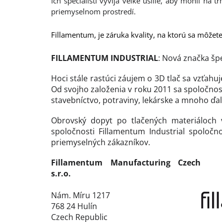
Ich špecialisti vyvíja veľké úsilie, aby mohli na 
priemyselnom prostredí.
Fillamentum, je záruka kvality, na ktorú sa môžet
FILLAMENTUM INDUSTRIAL
: Nová značka šp
Hoci stále rastúci záujem o 3D tlač sa vzťahuj
Od svojho založenia v roku 2011 sa spoločnos
stavebníctvo, potraviny, lekárske a mnoho ďal
Obrovský dopyt po tlačených materiáloch 
spoločnosti Fillamentum Industrial spoločno
priemyselných zákazníkov.
Fillamentum Manufacturing Czech
s.r.o.
Nám. Míru 1217
768 24 Hulín
Czech Republic