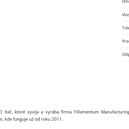
Hmo
Vla
Tol
Pra
Odp
D tlač, ktoré vyvíja a vyrába firma Fillamentum Manufacturin
ín, kde funguje už od roku 2011.