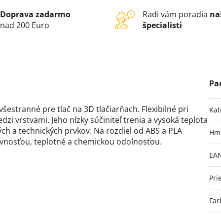
Doprava zadarmo
Radi vám poradia
na
nad 200 Euro
špecialisti
šestranné pre tlač na 3D tlačiarňach. Flexibilné pri
Kat
dzi vrstvami. Jeho nízky súčiniteľ trenia a vysoká teplota
ých a technických prvkov. Na rozdiel od ABS a PLA
Hm
evnosťou, teplotné a chemickou odolnosťou.
EA
Pri
Far