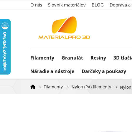
Prejsť
O nás
Slovník materiálov
BLOG
Doprava a 
na
obsah
Filamenty
Granulát
Resiny
3D tlač
Náradie a nástroje
Darčeky a poukazy
Filamenty
Nylon (PA) filamenty
Nylon