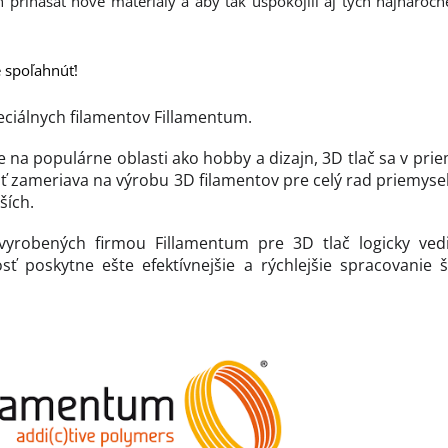
trh prinášať nové materiály a aby tak uspokojili aj tých najnároč
e spoľahnúť!
eciálnych filamentov Fillamentum.
e na populárne oblasti ako hobby a dizajn, 3D tlač sa v pri
ť zameriava na výrobu 3D filamentov pre celý rad priemyse
ších.
vyrobených firmou Fillamentum pre 3D tlač logicky vedi
sť poskytne ešte efektívnejšie a rýchlejšie spracovanie