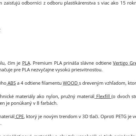
 zaisťujú odborníci z odboru plastikárenstva s viac ako 15 rok
c
lu, čím je
PLA
. Premium PLA prináša slávne odtiene
Vertigo Gr
značuje pre PLA nezvyčajne vysokú priesvitnosťou.
ého
ABS
a 4 odtiene filamentu
WOOD
s dreveným vzhľadom, ktorý
chnické materiály ako nylon, pružný materiál
Flexfill
(o dvoch st
Ten je ponúkaný v 8 farbách.
ateriál
CPE
, ktorý je novým trendom v 3D tlači. Oproti PETG je v
.