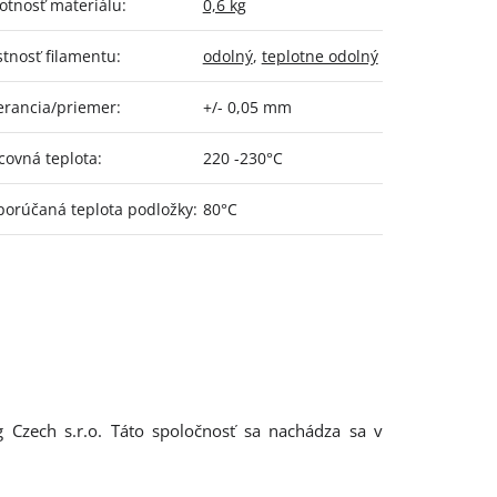
tnosť materiálu
:
0,6 kg
stnosť filamentu
:
odolný
,
teplotne odolný
erancia/priemer
:
+/- 0,05 mm
covná teplota
:
220 -230°C
orúčaná teplota podložky
:
80°C
g Czech s.r.o. Táto spoločnosť sa nachádza sa v