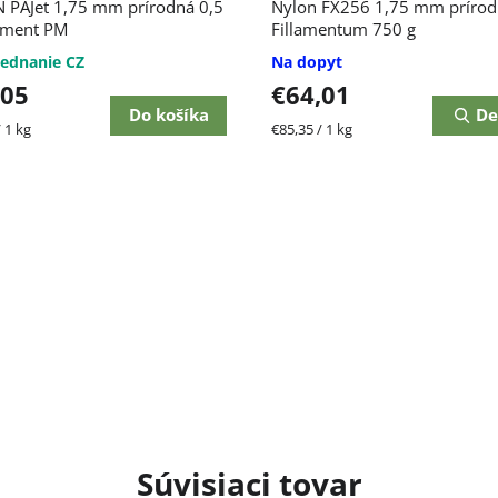
 PAJet 1,75 mm prírodná 0,5
Nylon FX256 1,75 mm príro
ament PM
Fillamentum 750 g
ednanie CZ
Na dopyt
,05
€64,01
Do košíka
De
ková
Jednotková
 1 kg
€85,35 / 1 kg
cena:
Súvisiaci tovar