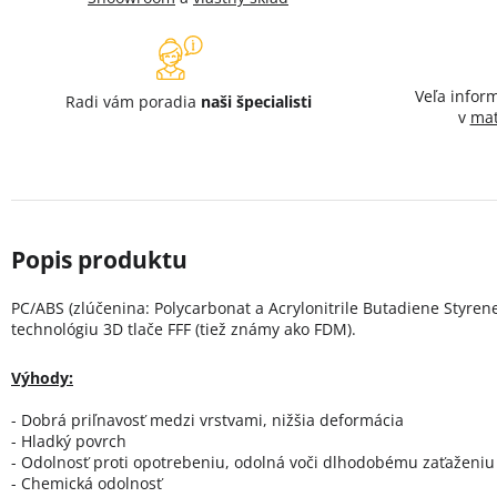
Veľa infor
Radi vám poradia
naši špecialisti
v
mat
PC/ABS (zlúčenina: Polycarbonat a Acrylonitrile Butadiene Styrene
technológiu 3D tlače FFF (tiež známy ako FDM).
Výhody:
- Dobrá priľnavosť medzi vrstvami, nižšia deformácia
- Hladký povrch
- Odolnosť proti opotrebeniu, odolná voči dlhodobému zaťaženiu
- Chemická odolnosť