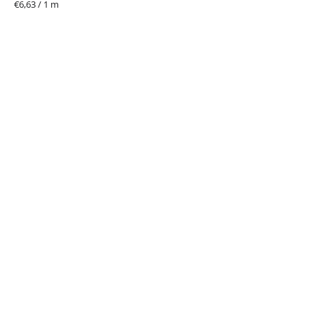
Jednotková
€6,63 / 1 m
cena: