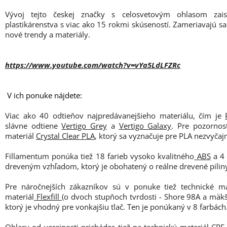
Vývoj tejto českej značky s celosvetovým ohlasom zais
plastikárenstva s viac ako 15 rokmi skúseností. Zameriavajú sa
nové trendy a materiály.
https://www.youtube.com/watch?v=vYa5LdLFZRc
V ich ponuke nájdete:
Viac ako 40 odtieňov najpredávanejšieho materiálu, čím je
slávne odtiene
Vertigo Grey
a
Vertigo Galaxy
. Pre pozorno
materiál
Crystal Clear PLA
, ktorý sa vyznačuje pre PLA nezvyčaj
Fillamentum ponúka tiež 18 farieb vysoko kvalitného
ABS
a 4 
dreveným vzhľadom, ktorý je obohatený o reálne drevené pilin
Pre náročnejších zákazníkov sú v ponuke tiež technické ma
materiál
Flexfill
(o dvoch stupňoch tvrdosti - Shore 98A a mäk
ktorý je vhodný pre vonkajšiu tlač. Ten je ponúkaný v 8 farbách
Ohlasy od verejnosti prichádza tiež na technický materiál
CPE