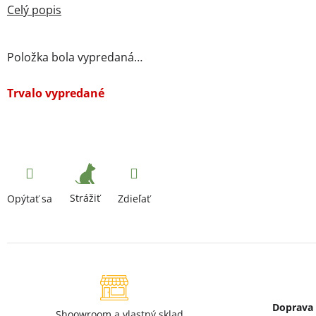
Položka bola vypredaná…
Trvalo vypredané
Strážiť
Opýtať sa
Zdieľať
Doprava
Shoowroom
a
vlastný sklad