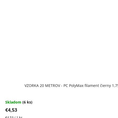
VZORKA 20 METROV - PC PolyMax filament čierny 1,
Skladom
(6 ks)
€4,53
Jednotková
€4,53 / 1 ks