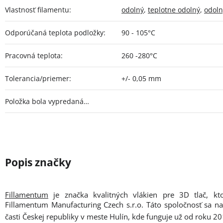
Vlastnosť filamentu
:
odolný
,
teplotne odolný
,
odoln
Odporúčaná teplota podložky
:
90 - 105°C
Pracovná teplota
:
260 -280°C
Tolerancia/priemer
:
+/- 0,05 mm
Položka bola vypredaná…
Fillamentum
je značka kvalitných vlákien pre 3D tlač, kt
Fillamentum Manufacturing Czech s.r.o. Táto spoločnosť sa n
časti Českej republiky v meste Hulín, kde funguje už od roku 20