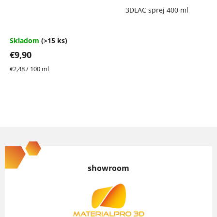
Priemerné
3DLAC sprej 400 ml
hodnotenie
produktu
je
4,7
Skladom
(>15 ks)
z
€9,90
5
hviezdičiek.
Jednotková
€2,48 / 100 ml
cena:
Z
á
p
showroom
ä
t
i