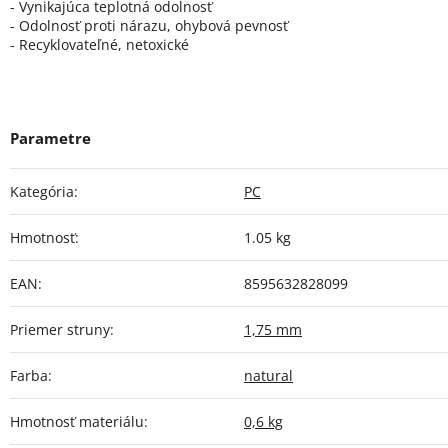
- Vynikajúca teplotná odolnosť
- Odolnosť proti nárazu, ohybová pevnosť
- Recyklovateľné, netoxické
Kategória
:
PC
Hmotnosť
:
1.05 kg
EAN
:
8595632828099
Priemer struny
:
1,75 mm
Farba
:
natural
Hmotnosť materiálu
:
0,6 kg