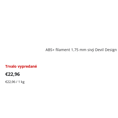
ABS+ filament 1,75 mm sivý Devil Design 
Trvalo vypredané
€22,96
Jednotková
€22,96 / 1 kg
cena: