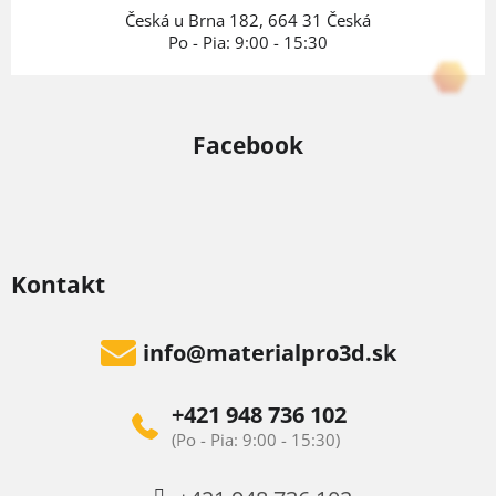
e
Česká u Brna 182, 664 31 Česká
Po - Pia: 9:00 - 15:30
Facebook
Kontakt
info
@
materialpro3d.sk
+421 948 736 102