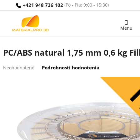
Prejsť
+421 948 736 102
na
obsah
Nákupný
košík
PC/ABS natural 1,75 mm 0,6 kg F
Priemerné
Podrobnosti hodnotenia
Neohodnotené
hodnotenie
produktu
je
0,0
z
5
hviezdičiek.