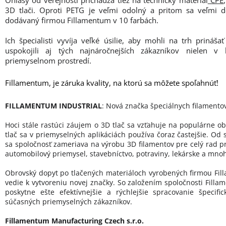
3D tlači. Oproti PETG je veľmi odolný a pritom sa veľmi do
dodávaný firmou Fillamentum v 10 farbách.
Ich špecialisti vyvíja veľké úsilie, aby mohli na trh prináš
uspokojili aj tých najnáročnejších zákazníkov nielen v
priemyselnom prostredí.
Fillamentum, je záruka kvality, na ktorú sa môžete spoľahnúť!
FILLAMENTUM INDUSTRIAL
: Nová značka špeciálnych filamento
Hoci stále rastúci záujem o 3D tlač sa vzťahuje na populárne ob
tlač sa v priemyselných aplikáciách používa čoraz častejšie. Od 
sa spoločnosť zameriava na výrobu 3D filamentov pre celý rad p
automobilový priemysel, stavebníctvo, potraviny, lekárske a mnoh
Obrovský dopyt po tlačených materiáloch vyrobených firmou Fill
vedie k vytvoreniu novej značky. So založením spoločnosti Filla
poskytne ešte efektívnejšie a rýchlejšie spracovanie špecif
súčasných priemyselných zákazníkov.
Fillamentum Manufacturing Czech s.r.o.