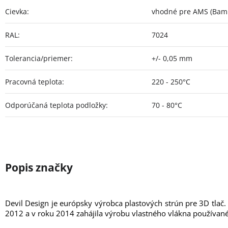
Cievka
:
vhodné pre AMS (Bamb
RAL
:
7024
Tolerancia/priemer
:
+/- 0,05 mm
Pracovná teplota
:
220 - 250°C
Odporúčaná teplota podložky
:
70 - 80°C
Devil Design je európsky výrobca plastových strún pre 3D tlač.
2012 a v roku 2014 zahájila výrobu vlastného vlákna používané