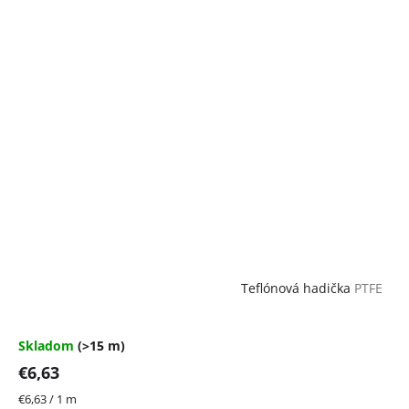
Teflónová hadička
PTFE
Skladom
(>15 m)
€6,63
Jednotková
€6,63 / 1 m