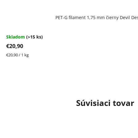
Priemerné
PET-G filament 1,75 mm čierny Devil Des
hodnotenie
produktu
je
4,4
Skladom
(>15 ks)
z
€20,90
5
hviezdičiek.
Jednotková
€20,90 / 1 kg
cena:
Súvisiaci tovar