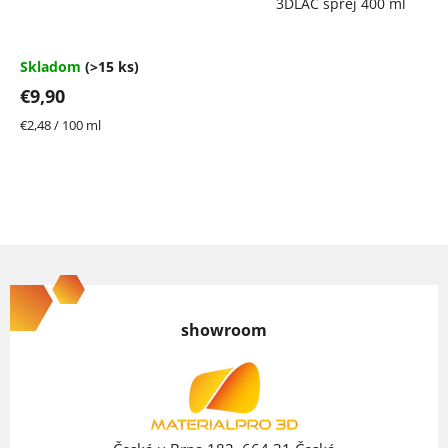
3DLAC sprej 400 ml
hodnotenie
produktu
je
4,7
Skladom
(>15 ks)
z
€9,90
5
hviezdičiek.
Jednotková
€2,48 / 100 ml
cena:
Z
á
p
showroom
ä
t
i
e