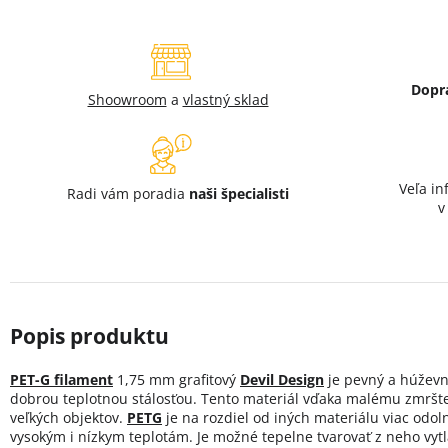
Dopr
Shoowroom
a
vlastný sklad
Veľa in
Radi vám poradia
naši špecialisti
PET-G filament
1,75 mm grafitový
Devil Design
je pevný a húževna
dobrou teplotnou stálosťou. Tento materiál vďaka malému zmršteni
veľkých objektov.
PETG
je na rozdiel od iných materiálu viac odol
vysokým i nízkym teplotám. Je možné tepelne tvarovať z neho vyt