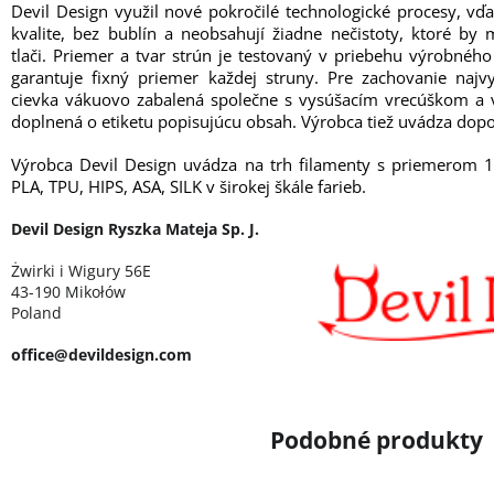
Devil Design využil nové pokročilé technologické procesy, vď
kvalite, bez bublín a neobsahují žiadne nečistoty, ktoré b
tlači. Priemer a tvar strún je testovaný v priebehu výrobné
garantuje fixný priemer každej struny. Pre zachovanie najvy
cievka vákuovo zabalená společne s vysúšacím vrecúškom a v
doplnená o etiketu popisujúcu obsah. Výrobca tiež uvádza dopo
Výrobca Devil Design uvádza na trh filamenty s priemerom 
PLA, TPU, HIPS, ASA, SILK v širokej škále farieb.
Devil Design Ryszka Mateja Sp. J.
Żwirki i Wigury 56E
43-190 Mikołów
Poland
office@devildesign.com