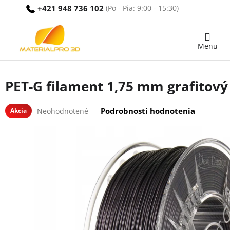
Prejsť
+421 948 736 102
na
obsah
Nákupný
košík
PET-G filament 1,75 mm grafitový 
Priemerné
Podrobnosti hodnotenia
Akcia
Neohodnotené
hodnotenie
produktu
je
0,0
z
5
hviezdičiek.