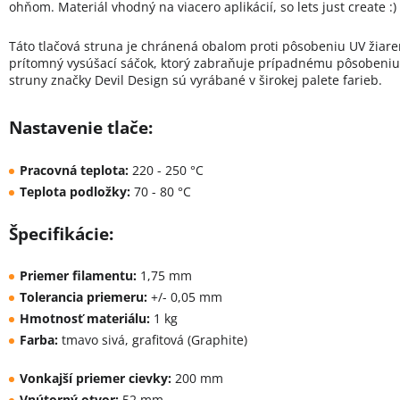
ohňom. Materiál vhodný na viacero aplikácií, so lets just create :)
Táto tlačová struna je chránená obalom proti pôsobeniu UV žiare
prítomný vysúšací sáčok, ktorý zabraňuje prípadnému pôsobeniu v
struny značky Devil Design sú vyrábané v širokej palete farieb.
Nastavenie tlače:
Pracovná teplota:
220 - 250 °C
Teplota podložky:
70 - 80 °C
Špecifikácie:
Priemer filamentu:
1,75 mm
Tolerancia priemeru:
+/- 0,05 mm
Hmotnosť materiálu:
1 kg
Farba:
tmavo sivá, grafitová (Graphite)
Vonkajší priemer cievky:
200 mm
Vnútorný otvor:
52 mm