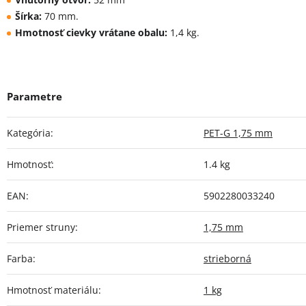
Šírka:
70 mm.
Hmotnosť cievky vrátane obalu:
1,4 kg.
Kategória
:
PET-G 1,75 mm
Hmotnosť
:
1.4 kg
EAN
:
5902280033240
Priemer struny
:
1,75 mm
Farba
:
strieborná
Hmotnosť materiálu
:
1 kg