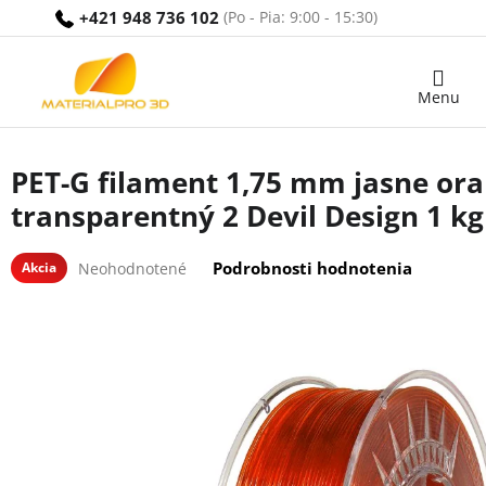
Prejsť
+421 948 736 102
na
obsah
Nákupný
košík
PET-G filament 1,75 mm jasne or
transparentný 2 Devil Design 1 kg
Priemerné
Podrobnosti hodnotenia
Akcia
Neohodnotené
hodnotenie
produktu
je
0,0
z
5
hviezdičiek.