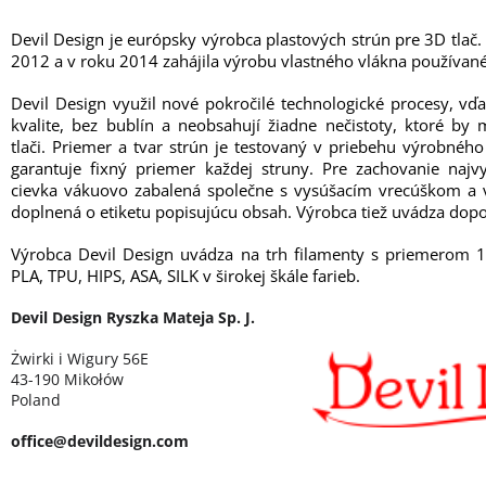
Devil Design je európsky výrobca plastových strún pre 3D tlač.
2012 a v roku 2014 zahájila výrobu vlastného vlákna používané
Devil Design využil nové pokročilé technologické procesy, vď
kvalite, bez bublín a neobsahují žiadne nečistoty, ktoré b
tlači. Priemer a tvar strún je testovaný v priebehu výrobné
garantuje fixný priemer každej struny. Pre zachovanie najvy
cievka vákuovo zabalená společne s vysúšacím vrecúškom a v
doplnená o etiketu popisujúcu obsah. Výrobca tiež uvádza dopo
Výrobca Devil Design uvádza na trh filamenty s priemerom 
PLA, TPU, HIPS, ASA, SILK v širokej škále farieb.
Devil Design Ryszka Mateja Sp. J.
Żwirki i Wigury 56E
43-190 Mikołów
Poland
office@devildesign.com