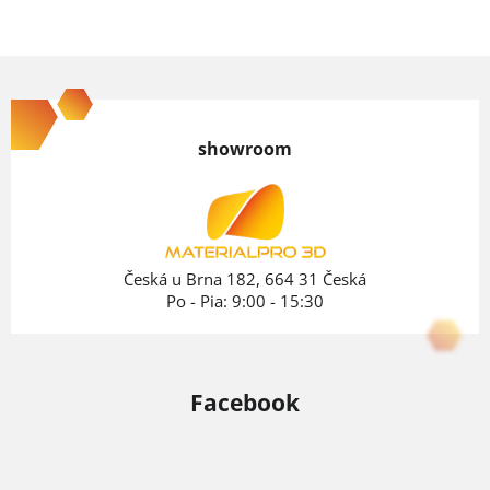
Z
á
p
showroom
ä
t
i
e
Česká u Brna 182, 664 31 Česká
Po - Pia: 9:00 - 15:30
Facebook