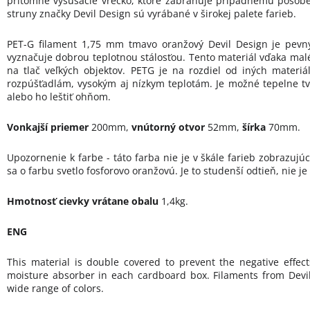
prítomné vysúšacie vrecko, ktoré zabraňuje prípadnému pôsoben
struny značky Devil Design sú vyrábané v širokej palete farieb.
PET-G filament 1,75 mm tmavo oranžový Devil Design je pevný
vyznačuje dobrou teplotnou stálosťou. Tento materiál vďaka mal
na tlač veľkých objektov. PETG je na rozdiel od iných materiá
rozpúšťadlám, vysokým aj nízkym teplotám. Je možné tepelne t
alebo ho leštiť ohňom.
Vonkajší priemer
200mm,
vnútorný otvor
52mm,
šírka
70mm.
Upozornenie k farbe - táto farba nie je v škále farieb zobrazujú
sa o farbu svetlo fosforovo oranžovú. Je to studenší odtieň, nie je 
Hmotnosť cievky vrátane obalu
1,4kg.
ENG
This material is double covered to prevent the negative effect
moisture absorber in each cardboard box. Filaments from Dev
wide range of colors.