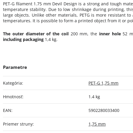
PET-G filament 1.75 mm Devil Design is a strong and tough mater
temperature stability. Due to low shrinkage during printing, this
large objects. Unlike other materials, PETG is more resistant to
temperatures. It is possible to form a printed object from it or poli
The outer diameter of the coil
200 mm, the
inner hole
52 
including packaging
1,4 kg.
Kategória
:
PET-G 1,75 mm
Hmotnosť
:
1.4 kg
EAN
:
5902280033400
Priemer struny
:
1,75 mm