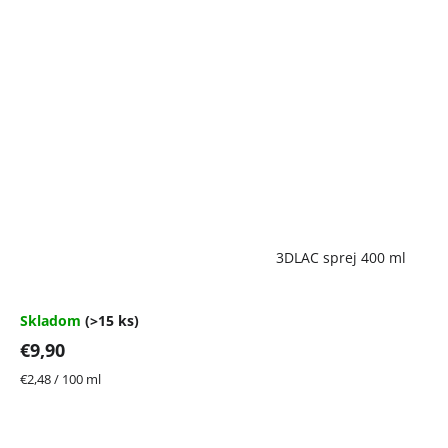
Priemerné
3DLAC sprej 400 ml
hodnotenie
produktu
je
4,7
Skladom
(>15 ks)
z
€9,90
5
hviezdičiek.
Jednotková
€2,48 / 100 ml
cena: