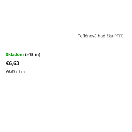
Teflónová hadička
PTFE
Skladom
(>15 m)
€6,63
Jednotková
€6,63 / 1 m
cena: