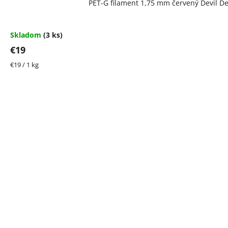
PET-G filament 1,75 mm červený Devil De
Skladom
(3 ks)
€19
Jednotková
€19 / 1 kg
cena: