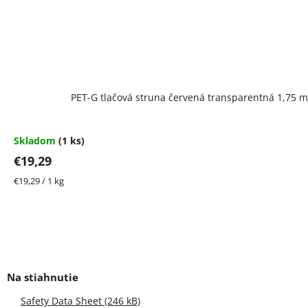
PET-G tlačová struna červená transparentná 1,75 
Skladom
(1 ks)
€19,29
Jednotková
€19,29 / 1 kg
cena:
Safety Data Sheet (246 kB)