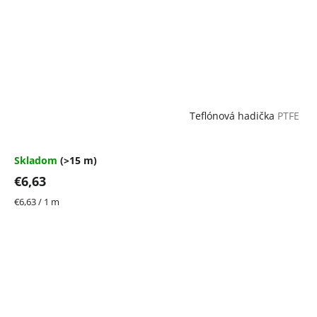
Teflónová hadička
PTFE
Skladom
(>15 m)
€6,63
Jednotková
€6,63 / 1 m
cena: