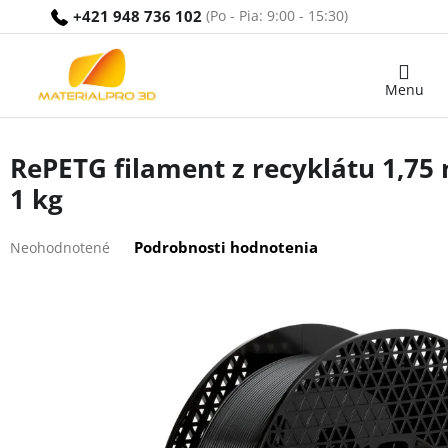
Prejsť
+421 948 736 102
na
obsah
Nákupný
košík
RePETG filament z recyklátu 1,7
1 kg
Priemerné
Podrobnosti hodnotenia
Neohodnotené
hodnotenie
produktu
je
0,0
z
5
hviezdičiek.