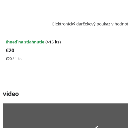
Elektronický darčekový poukaz v hodno
Ihneď na stiahnutie
(>15 ks)
€20
Jednotková
€20 / 1 ks
cena:
video