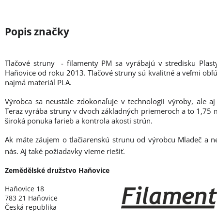
Tlačové struny - filamenty PM sa vyrábajú v stredisku Plas
Haňovice od roku 2013. Tlačové struny sú kvalitné a veľmi obľú
najmä materiál PLA.
Výrobca sa neustále zdokonaľuje v technologii výroby, ale aj
Teraz vyrába struny v dvoch základných priemeroch a to 1,7
široká ponuka farieb a kontrola akosti strún.
Ak máte záujem o tlačiarenskú strunu od výrobcu Mladeč a n
nás. Aj také požiadavky vieme riešiť.
Zemědělské družstvo Haňovice
Haňovice 18
783 21 Haňovice
Česká republika