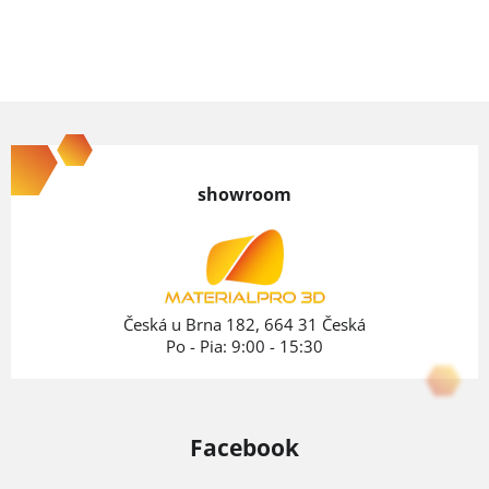
Z
á
p
showroom
ä
t
i
e
Česká u Brna 182, 664 31 Česká
Po - Pia: 9:00 - 15:30
Facebook