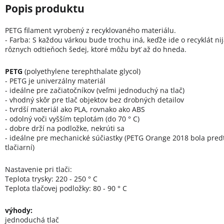
PETG filament vyrobený z recyklovaného materiálu.
- Farba: S každou várkou bude trochu iná, keďže ide o recyklát n
rôznych odtieňoch šedej, ktoré môžu byť až do hneda.
PETG
(polyethylene terephthalate glycol)
- PETG je univerzálny materiál
- ideálne pre začiatočníkov (veľmi jednoduchý na tlač)
- vhodný skôr pre tlač objektov bez drobných detailov
- tvrdší materiál ako PLA, rovnako ako ABS
- odolný voči vyšším teplotám (do 70 ° C)
- dobre drží na podložke, nekrúti sa
- ideálne pre mechanické súčiastky (PETG Orange 2018 bola pre
tlačiarní)
Nastavenie pri tlači:
Teplota trysky: 220 - 250 ° C
Teplota tlačovej podložky: 80 - 90 ° C
výhody:
jednoduchá tlač