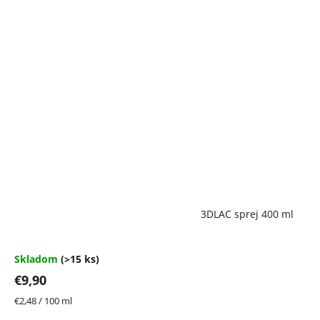
Priemerné
3DLAC sprej 400 ml
hodnotenie
produktu
je
4,7
Skladom
(>15 ks)
z
€9,90
5
hviezdičiek.
Jednotková
€2,48 / 100 ml
cena: