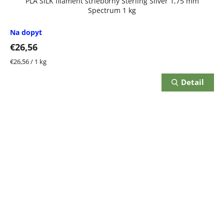
PLA SILK filament strieborný Sterling Silver 1,75 mm
Spectrum 1 kg
Na dopyt
€26,56
Jednotková
€26,56 / 1 kg
cena:
Detail