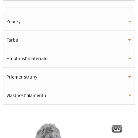
Značky
Farba
Hmotnosť materiálu
Priemer struny
Vlastnosť filamentu
V
ý
p