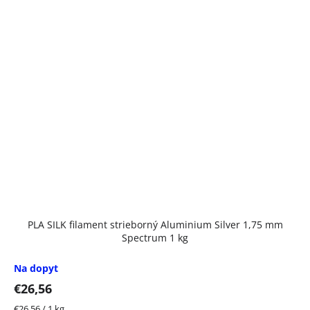
PLA SILK filament strieborný Aluminium Silver 1,75 mm
Spectrum 1 kg
Na dopyt
€26,56
Jednotková
€26,56 / 1 kg