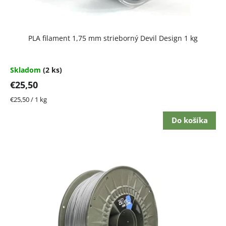
PLA filament 1,75 mm strieborný Devil Design 1 kg
Skladom
(2 ks)
€25,50
Jednotková
€25,50 / 1 kg
cena:
Do košíka