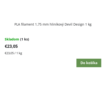
PLA filament 1,75 mm hliníkový Devil Design 1 kg
Skladom
(1 ks)
€23,05
Jednotková
€23,05 / 1 kg
cena:
Do košíka