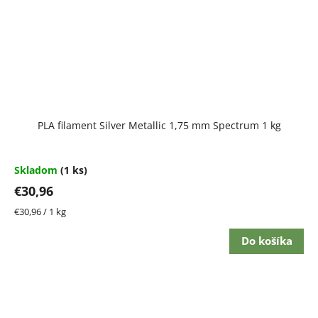
PLA filament Silver Metallic 1,75 mm Spectrum 1 kg
Skladom
(1 ks)
€30,96
Jednotková
€30,96 / 1 kg
cena:
Do košíka