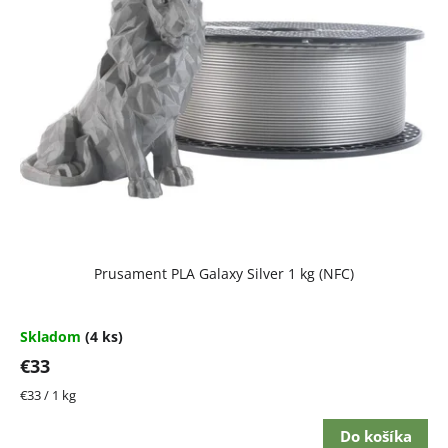
i
s
p
r
o
d
u
k
t
Prusament PLA Galaxy Silver 1 kg (NFC)
o
v
Skladom
(4 ks)
€33
Jednotková
€33 / 1 kg
cena:
Do košíka