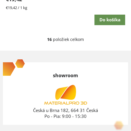
Jednotková
€19,42 / 1 kg
cena:
Do košíka
16
položiek celkom
O
v
Z
l
á
á
p
d
showroom
ä
a
c
t
i
i
e
e
Česká u Brna 182, 664 31 Česká
p
Po - Pia: 9:00 - 15:30
r
v