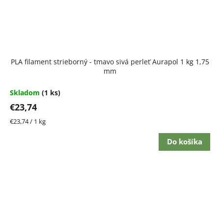
PLA filament strieborný - tmavo sivá perleť Aurapol 1 kg 1,75
mm
Skladom
(1 ks)
€23,74
Jednotková
€23,74 / 1 kg
cena:
Do košíka