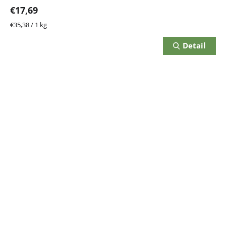
€17,69
Jednotková
€35,38 / 1 kg
cena:
Detail