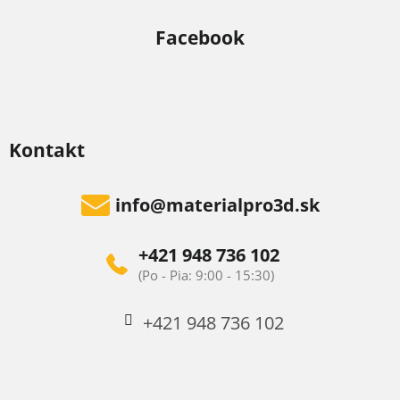
k
Facebook
y
v
ý
p
i
Kontakt
s
u
info
@
materialpro3d.sk
+421 948 736 102
+421 948 736 102