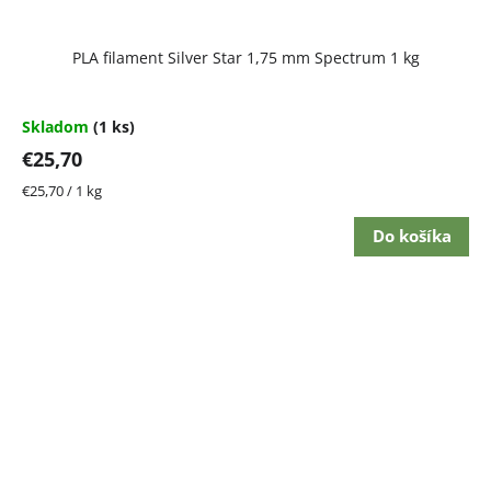
PLA filament Silver Star 1,75 mm Spectrum 1 kg
Skladom
(1 ks)
€25,70
Jednotková
€25,70 / 1 kg
cena:
Do košíka