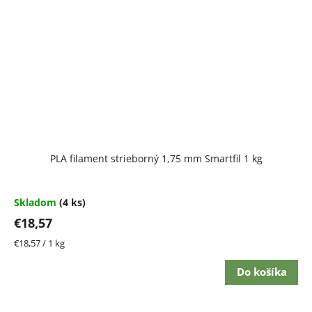
PLA filament strieborný 1,75 mm Smartfil 1 kg
Skladom
(4 ks)
€18,57
Jednotková
€18,57 / 1 kg
cena:
Do košíka