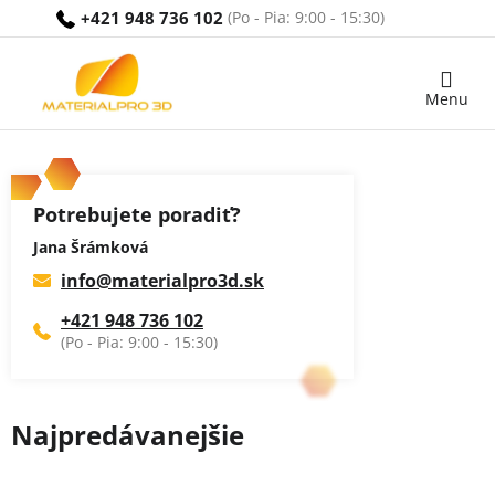
Prejsť
+421 948 736 102
na
obsah
Nákupný
košík
Potrebujete poradiť?
Jana Šrámková
info
@
materialpro3d.sk
+421 948 736 102
Najpredávanejšie