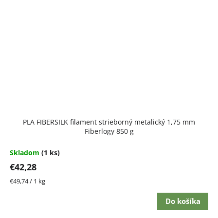
PLA FIBERSILK filament strieborný metalický 1,75 mm
Fiberlogy 850 g
Skladom
(1 ks)
€42,28
Jednotková
€49,74 / 1 kg
cena:
Do košíka