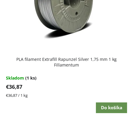
PLA filament Extrafill Rapunzel Silver 1,75 mm 1 kg
Fillamentum
Skladom
(1 ks)
€36,87
Jednotková
€36,87 / 1 kg
cena:
Do košíka