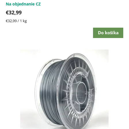
Na objednanie CZ
€32,99
Jednotková
€32,99 / 1 kg
cena:
Do košíka