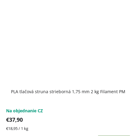
PLA tlačová struna strieborná 1,75 mm 2 kg Filament PM
Na objednanie CZ
€37,90
Jednotková
€18,95 / 1 kg
cena: