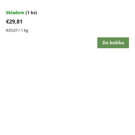
Skladom
(1 ks)
€29,81
Jednotková
€35,07 / 1 kg
cena:
Do košíka