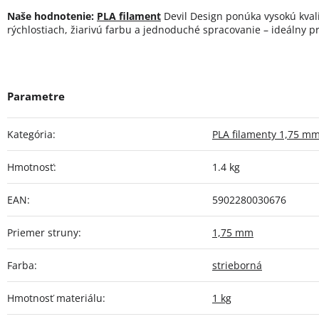
Naše hodnotenie:
PLA filament
Devil Design ponúka vysokú kvalit
rýchlostiach, žiarivú farbu a jednoduché spracovanie – ideálny p
Kategória
:
PLA filamenty 1,75 m
Hmotnosť
:
1.4 kg
EAN
:
5902280030676
Priemer struny
:
1,75 mm
Farba
:
strieborná
Hmotnosť materiálu
:
1 kg