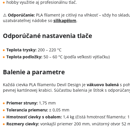
hobby využitie aj profesionálnu tlač.
⚠️
Odporúčanie:
PLA filament je citlivý na vlhkosť – vždy ho skla
uzatvárateľnej nádobe so
silikagélom
.
Odporúčané nastavenia tlače
Teplota trysky:
200 – 220 °C
Teplota podložky:
50 – 60 °C (podľa veľkosti výtlačku)
Balenie a parametre
Každá cievka PLA filamentu Devil Design je
vákuovo balená
s poh
pevnej kartónovej krabici. Súčasťou balenia je štítok s odporúča
Priemer struny:
1,75 mm
Tolerancia priemeru:
± 0,05 mm
Hmotnosť cievky s obalom:
1,4 kg (čistá hmotnosť filamentu: 1
Rozmery cievky:
vonkajší priemer 200 mm, vnútorný otvor 52 