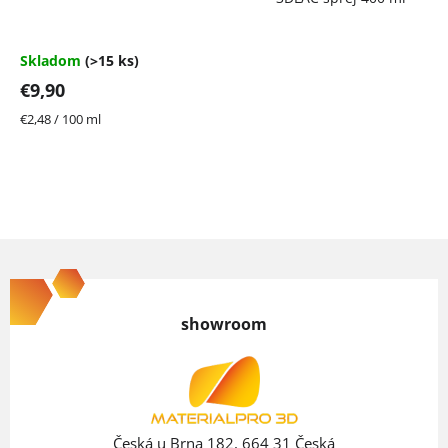
produktu
je
4,7
Skladom
(>15 ks)
z
€9,90
5
hviezdičiek.
Jednotková
€2,48 / 100 ml
cena:
Z
á
p
showroom
ä
t
i
e
Česká u Brna 182, 664 31 Česká