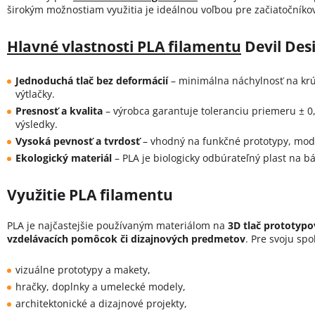
širokým možnostiam využitia je ideálnou voľbou pre začiatočníkov
Hlavné vlastnosti PLA filamentu
Devil Des
Jednoduchá tlač bez deformácií
– minimálna náchylnosť na krút
výtlačky.
Presnosť a kvalita
– výrobca garantuje toleranciu priemeru ± 
výsledky.
Vysoká pevnosť a tvrdosť
– vhodný na funkčné prototypy, mod
Ekologický materiál
– PLA je biologicky odbúrateľný plast na b
Využitie PLA filamentu
PLA je najčastejšie používaným materiálom na
3D tlač prototypo
vzdelávacích pomôcok či dizajnových predmetov
. Pre svoju spo
vizuálne prototypy a makety,
hračky, doplnky a umelecké modely,
architektonické a dizajnové projekty,