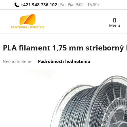
Prejsť
+421 948 736 102
na
obsah
Nákupný
košík
PLA filament 1,75 mm strieborný 
Priemerné
Podrobnosti hodnotenia
Neohodnotené
hodnotenie
produktu
je
0,0
z
5
hviezdičiek.