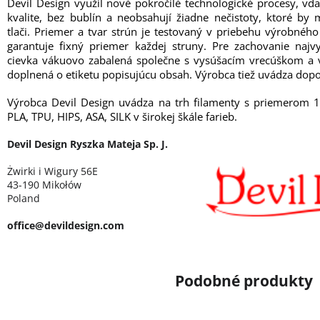
Devil Design využil nové pokročilé technologické procesy, vď
kvalite, bez bublín a neobsahují žiadne nečistoty, ktoré b
tlači. Priemer a tvar strún je testovaný v priebehu výrobné
garantuje fixný priemer každej struny. Pre zachovanie najvy
cievka vákuovo zabalená společne s vysúšacím vrecúškom a v
doplnená o etiketu popisujúcu obsah. Výrobca tiež uvádza dopo
Výrobca Devil Design uvádza na trh filamenty s priemerom 
PLA, TPU, HIPS, ASA, SILK v širokej škále farieb.
Devil Design Ryszka Mateja Sp. J.
Żwirki i Wigury 56E
43-190 Mikołów
Poland
office@devildesign.com