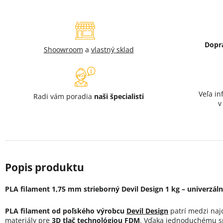
Dopr
Shoowroom
a
vlastný sklad
Veľa in
Radi vám poradia
naši špecialisti
PLA filament 1,75 mm strieborný Devil Design 1 kg – univerzáln
PLA filament od poľského výrobcu
Devil Design
patrí medzi naj
materiály pre
3D tlač technológiou FDM
. Vďaka jednoduchému sp