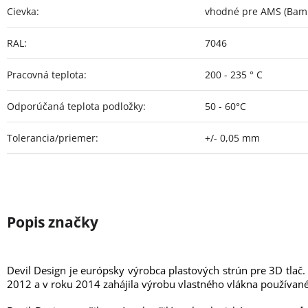
Cievka
:
vhodné pre AMS (Bamb
RAL
:
7046
Pracovná teplota
:
200 - 235 ° C
Odporúčaná teplota podložky
:
50 - 60°C
Tolerancia/priemer
:
+/- 0,05 mm
Devil Design je európsky výrobca plastových strún pre 3D tlač.
2012 a v roku 2014 zahájila výrobu vlastného vlákna používané