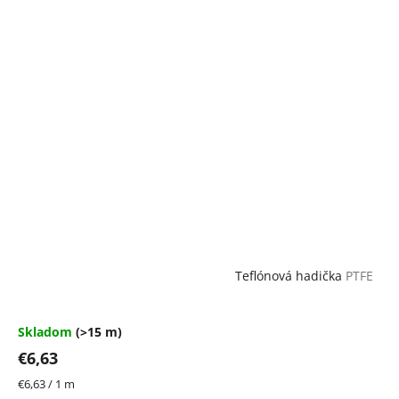
Teflónová hadička
PTFE
Skladom
(>15 m)
€6,63
Jednotková
€6,63 / 1 m
cena: