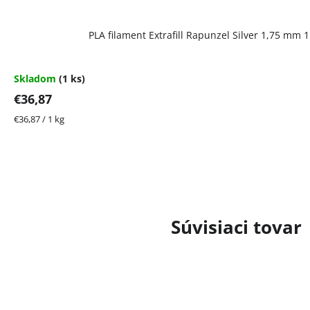
PLA filament Extrafill Rapunzel Silver 1,75 mm 
Skladom
(1 ks)
€36,87
Jednotková
€36,87 / 1 kg
cena:
Súvisiaci tovar