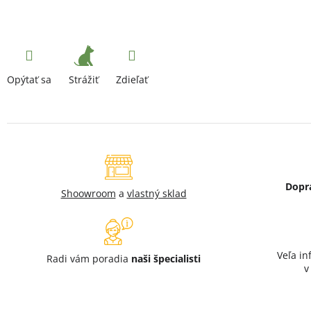
Strážiť
Opýtať sa
Zdieľať
Dopr
Shoowroom
a
vlastný sklad
Veľa in
Radi vám poradia
naši špecialisti