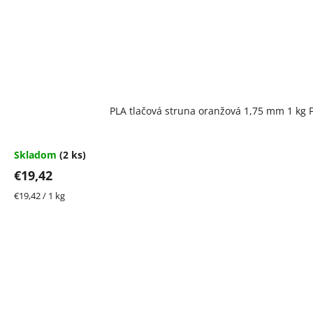
PLA tlačová struna oranžová 1,75 mm 1 kg 
Skladom
(2 ks)
€19,42
Jednotková
€19,42 / 1 kg
cena: