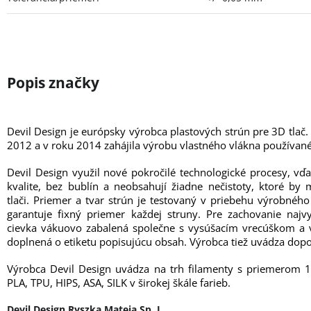
Devil Design je európsky výrobca plastových strún pre 3D tlač.
2012 a v roku 2014 zahájila výrobu vlastného vlákna používané
Devil Design využil nové pokročilé technologické procesy, vď
kvalite, bez bublín a neobsahují žiadne nečistoty, ktoré b
tlači. Priemer a tvar strún je testovaný v priebehu výrobné
garantuje fixný priemer každej struny. Pre zachovanie najvy
cievka vákuovo zabalená společne s vysúšacím vrecúškom a v
doplnená o etiketu popisujúcu obsah. Výrobca tiež uvádza dopo
Výrobca Devil Design uvádza na trh filamenty s priemerom 
PLA, TPU, HIPS, ASA, SILK v širokej škále farieb.
Devil Design Ryszka Mateja Sp. J.