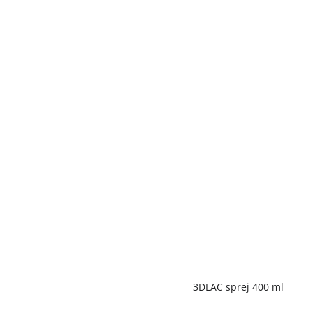
Priemerné
3DLAC sprej 400 ml
hodnotenie
produktu