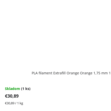
PLA filament Extrafill Orange Orange 1,75 mm 
Skladom
(1 ks)
€30,89
Jednotková
€30,89 / 1 kg
cena: