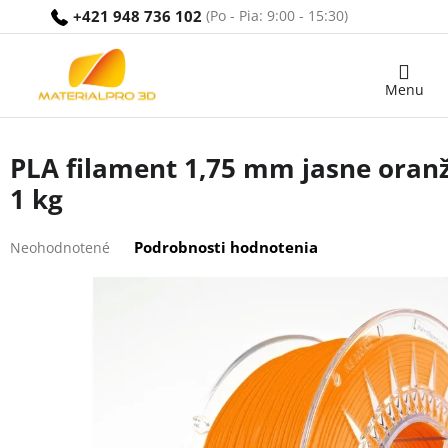
Prejsť
+421 948 736 102
na
obsah
Nákupný
košík
PLA filament 1,75 mm jasne oranž
1 kg
Priemerné
Podrobnosti hodnotenia
Neohodnotené
hodnotenie
produktu
je
0,0
z
5
hviezdičiek.