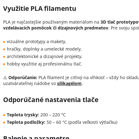
Využitie PLA filamentu
PLA je najčastejšie používaným materiálom na
3D tlač prototypo
vzdelávacích pomôcok či dizajnových predmetov
. Pre svoju spo
vizuálne prototypy a makety,
hračky, doplnky a umelecké modely,
architektonické a dizajnové projekty,
hobby využitie aj profesionálnu tlač.
⚠️
Odporúčanie:
PLA filament je citlivý na vlhkosť – vždy ho skla
uzatvárateľnej nádobe so
silikagélom
.
Odporúčané nastavenia tlače
Teplota trysky:
200 – 220 °C
Teplota podložky:
50 – 60 °C (podľa veľkosti výtlačku)
Balenie a parametre