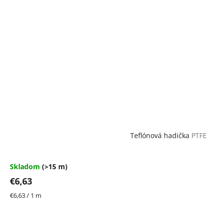
Teflónová hadička
PTFE
Skladom
(>15 m)
€6,63
Jednotková
€6,63 / 1 m
cena: