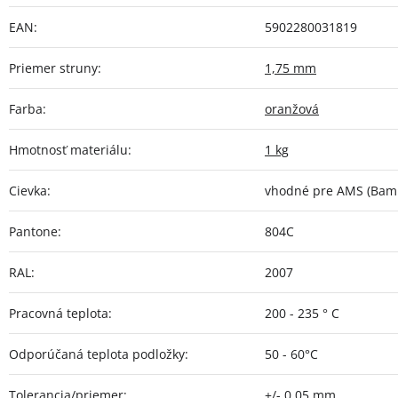
EAN
:
5902280031819
Priemer struny
:
1,75 mm
Farba
:
oranžová
Hmotnosť materiálu
:
1 kg
Cievka
:
vhodné pre AMS (Bamb
Pantone
:
804C
RAL
:
2007
Pracovná teplota
:
200 - 235 ° C
Odporúčaná teplota podložky
:
50 - 60°C
Tolerancia/priemer
:
+/- 0,05 mm