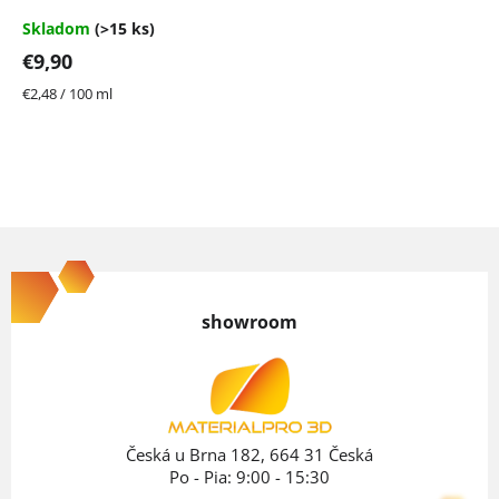
je
4,7
Skladom
(>15 ks)
z
€9,90
5
hviezdičiek.
Jednotková
€2,48 / 100 ml
cena:
Z
á
p
showroom
ä
t
i
e
Česká u Brna 182, 664 31 Česká
Po - Pia: 9:00 - 15:30