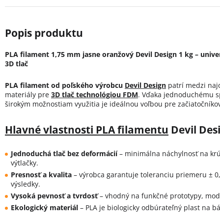
PLA filament 1,75 mm jasne oranžový Devil Design 1 kg – univer
3D tlač
PLA filament od poľského výrobcu
Devil Design
patrí medzi naj
materiály pre
3D tlač technológiou FDM
. Vďaka jednoduchému sp
širokým možnostiam využitia je ideálnou voľbou pre začiatočníkov
Hlavné vlastnosti PLA filamentu
Devil Des
Jednoduchá tlač bez deformácií
– minimálna náchylnosť na krút
výtlačky.
Presnosť a kvalita
– výrobca garantuje toleranciu priemeru ± 
výsledky.
Vysoká pevnosť a tvrdosť
– vhodný na funkčné prototypy, mod
Ekologický materiál
– PLA je biologicky odbúrateľný plast na b