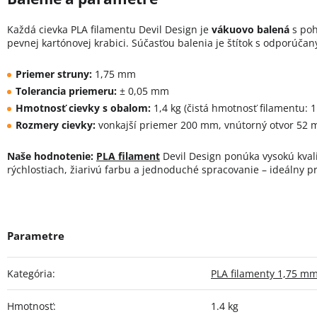
Každá cievka PLA filamentu Devil Design je
vákuovo balená
s poh
pevnej kartónovej krabici. Súčasťou balenia je štítok s odporúča
Priemer struny:
1,75 mm
Tolerancia priemeru:
± 0,05 mm
Hmotnosť cievky s obalom:
1,4 kg (čistá hmotnosť filamentu: 1
Rozmery cievky:
vonkajší priemer 200 mm, vnútorný otvor 52 
Naše hodnotenie:
PLA filament
Devil Design ponúka vysokú kvalit
rýchlostiach, žiarivú farbu a jednoduché spracovanie – ideálny p
Kategória
:
PLA filamenty 1,75 m
Hmotnosť
:
1.4 kg