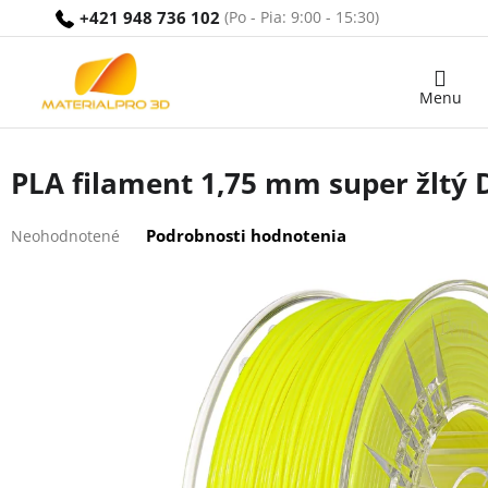
Prejsť
+421 948 736 102
na
obsah
Nákupný
košík
PLA filament 1,75 mm super žltý D
Priemerné
Podrobnosti hodnotenia
Neohodnotené
hodnotenie
produktu
je
0,0
z
5
hviezdičiek.