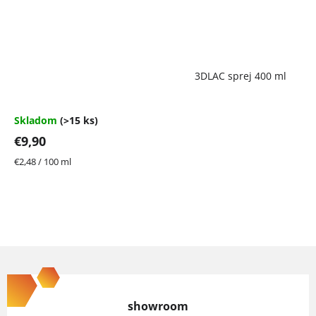
Priemerné
3DLAC sprej 400 ml
hodnotenie
produktu
je
4,7
Skladom
(>15 ks)
z
€9,90
5
hviezdičiek.
Jednotková
€2,48 / 100 ml
cena:
Z
á
p
showroom