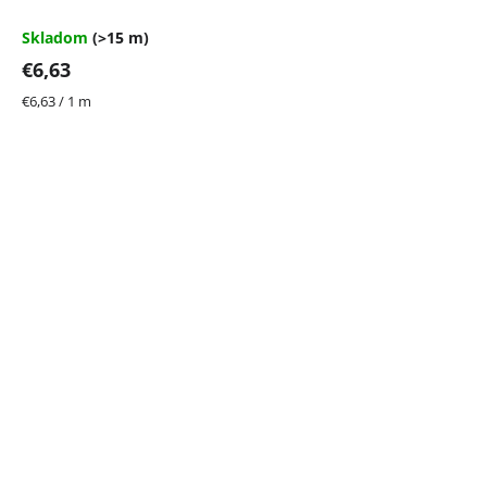
Skladom
(>15 m)
€6,63
Jednotková
€6,63 / 1 m
cena: