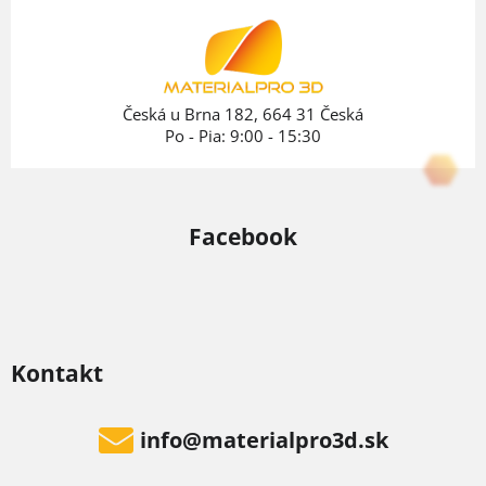
ä
t
i
e
Česká u Brna 182, 664 31 Česká
Po - Pia: 9:00 - 15:30
Facebook
Kontakt
info
@
materialpro3d.sk