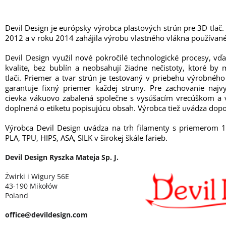
Devil Design je európsky výrobca plastových strún pre 3D tlač.
2012 a v roku 2014 zahájila výrobu vlastného vlákna používané
Devil Design využil nové pokročilé technologické procesy, vď
kvalite, bez bublín a neobsahují žiadne nečistoty, ktoré b
tlači. Priemer a tvar strún je testovaný v priebehu výrobné
garantuje fixný priemer každej struny. Pre zachovanie najvy
cievka vákuovo zabalená společne s vysúšacím vrecúškom a v
doplnená o etiketu popisujúcu obsah. Výrobca tiež uvádza dopo
Výrobca Devil Design uvádza na trh filamenty s priemerom 
PLA, TPU, HIPS, ASA, SILK v širokej škále farieb.
Devil Design Ryszka Mateja Sp. J.
Żwirki i Wigury 56E
43-190 Mikołów
Poland
office@devildesign.com