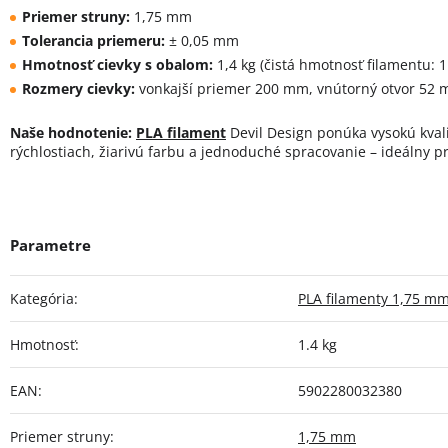
Priemer struny:
1,75 mm
Tolerancia priemeru:
± 0,05 mm
Hmotnosť cievky s obalom:
1,4 kg (čistá hmotnosť filamentu: 1
Rozmery cievky:
vonkajší priemer 200 mm, vnútorný otvor 52 
Naše hodnotenie:
PLA filament
Devil Design ponúka vysokú kvalit
rýchlostiach, žiarivú farbu a jednoduché spracovanie – ideálny p
Kategória
:
PLA filamenty 1,75 m
Hmotnosť
:
1.4 kg
EAN
:
5902280032380
Priemer struny
:
1,75 mm