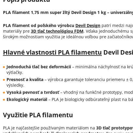
PLA filament 1,75 mm super žltý Devil Design 1 kg – univerzálny
PLA filament od poľského výrobcu
Devil Design
patrí medzi naj
materiály pre
3D tlač technológiou FDM
. Vďaka jednoduchému sp
širokým možnostiam využitia je ideálnou voľbou pre začiatočníkov
Hlavné vlastnosti PLA filamentu
Devil Des
Jednoduchá tlač bez deformácií
– minimálna náchylnosť na krút
výtlačky.
Presnosť a kvalita
– výrobca garantuje toleranciu priemeru ± 
výsledky.
Vysoká pevnosť a tvrdosť
– vhodný na funkčné prototypy, mod
Ekologický materiál
– PLA je biologicky odbúrateľný plast na b
Využitie PLA filamentu
PLA je najčastejšie používaným materiálom na
3D tlač prototypo