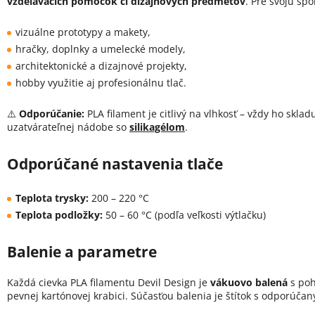
vzdelávacích pomôcok či dizajnových predmetov
. Pre svoju spo
vizuálne prototypy a makety,
hračky, doplnky a umelecké modely,
architektonické a dizajnové projekty,
hobby využitie aj profesionálnu tlač.
⚠️
Odporúčanie:
PLA filament je citlivý na vlhkosť – vždy ho skla
uzatvárateľnej nádobe so
silikagélom
.
Odporúčané nastavenia tlače
Teplota trysky:
200 – 220 °C
Teplota podložky:
50 – 60 °C (podľa veľkosti výtlačku)
Balenie a parametre
Každá cievka PLA filamentu Devil Design je
vákuovo balená
s poh
pevnej kartónovej krabici. Súčasťou balenia je štítok s odporúča