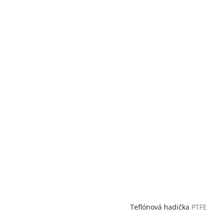
Teflónová hadička
PTFE