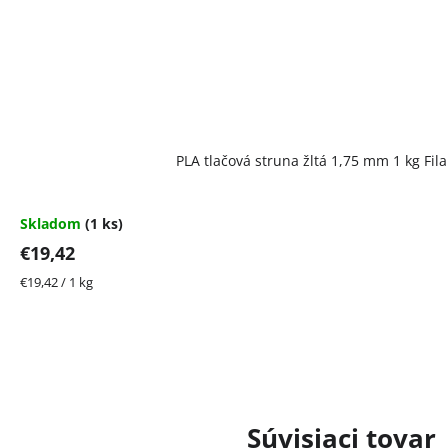
PLA tlačová struna žltá 1,75 mm 1 kg Fi
Skladom
(1 ks)
€19,42
Jednotková
€19,42 / 1 kg
cena:
Súvisiaci tovar