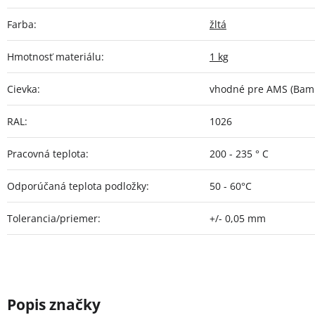
Farba
:
žltá
Hmotnosť materiálu
:
1 kg
Cievka
:
vhodné pre AMS (Bamb
RAL
:
1026
Pracovná teplota
:
200 - 235 ° C
Odporúčaná teplota podložky
:
50 - 60°C
Tolerancia/priemer
:
+/- 0,05 mm