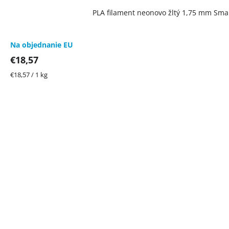
PLA filament neonovo žltý 1,75 mm Smart
Na objednanie EU
€18,57
Jednotková
€18,57 / 1 kg
cena: