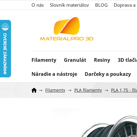
Prejsť
O nás
Slovník materiálov
BLOG
Doprava a 
na
obsah
Filamenty
Granulát
Resiny
3D tlač
Náradie a nástroje
Darčeky a poukazy
Filamenty
PLA filamenty
PLA 1,75 - f