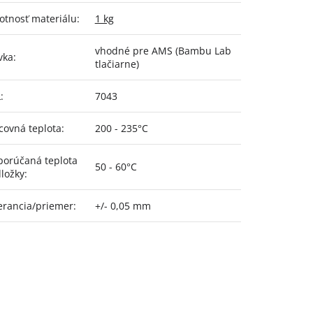
tnosť materiálu
:
1 kg
vhodné pre AMS (Bambu Lab
vka
:
tlačiarne)
L
:
7043
covná teplota
:
200 - 235°C
orúčaná teplota
50 - 60°C
ložky
:
erancia/priemer
:
+/- 0,05 mm