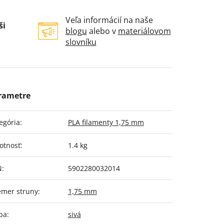
Veľa informácií na naše
ši
blogu
alebo v
materiálovom
slovníku
egória
:
PLA filamenty 1,75 mm
otnosť
:
1.4 kg
N
:
5902280032014
emer struny
:
1,75 mm
ba
:
sivá