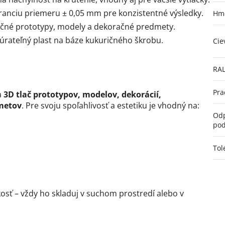
ranciu priemeru ± 0,05 mm pre konzistentné výsledky.
Hmo
čné prototypy, modely a dekoračné predmety.
búrateľný plast na báze kukuričného škrobu.
Cie
RA
Pra
a
3D tlač prototypov, modelov, dekorácií,
metov
. Pre svoju spoľahlivosť a estetiku je vhodný na:
Odp
pod
Tol
hkosť – vždy ho skladuj v suchom prostredí alebo v