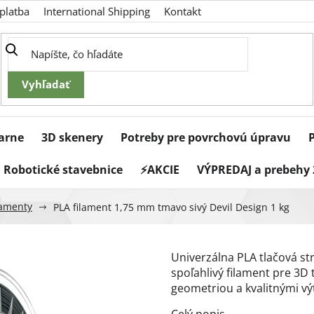
platba
International Shipping
Kontakt
iarne
3D skenery
Potreby pre povrchovú úpravu
Robotické stavebnice
⚡AKCIE
VÝPREDAJ a prebehy 
ilamenty
PLA filament 1,75 mm tmavo sivý Devil Design 1 kg
Univerzálna PLA tlačová st
spoľahlivý filament pre 3
geometriou a kvalitnými vý