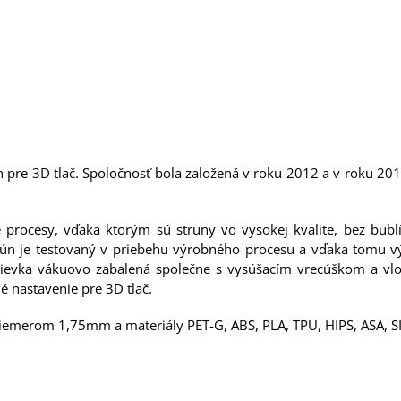
n pre 3D tlač. Spoločnosť bola založená v roku 2012 a v roku 20
é procesy, vďaka ktorým sú struny vo vysokej kvalite, bez bubl
trún je testovaný v priebehu výrobného procesu a vďaka tomu vý
á cievka vákuovo zabalená společne s vysúšacím vrecúškom a vlo
é nastavenie pre 3D tlač.
iemerom 1,75mm a materiály PET-G, ABS, PLA, TPU, HIPS, ASA, SILK