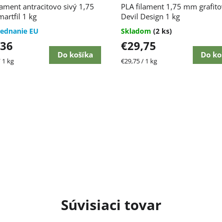
lament antracitovo sivý 1,75
PLA filament 1,75 mm grafit
rtfil 1 kg
Devil Design 1 kg
jednanie EU
Skladom
(2 ks)
,36
€29,75
Do košíka
Do ko
ková
Jednotková
 1 kg
€29,75 / 1 kg
cena:
Súvisiaci tovar