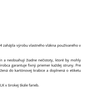
14 zahájila výrobu vlastného vlákna používaného v
ín a neobsahují žiadne nečistoty, ktoré by mohly
robca garantuje fixný priemer každej struny. Pre
žená do kartónovej krabice a doplnená o etiketu
 v širokej škále farieb.