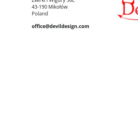
Żwirki i Wigury 56E
43-190 Mikołów
Poland
office@devildesign.com