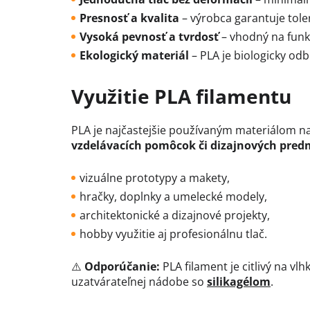
Presnosť a kvalita
– výrobca garantuje tole
Vysoká pevnosť a tvrdosť
– vhodný na funk
Ekologický materiál
– PLA je biologicky od
Využitie PLA filamentu
PLA je najčastejšie používaným materiálom n
vzdelávacích pomôcok či dizajnových pred
vizuálne prototypy a makety,
hračky, doplnky a umelecké modely,
architektonické a dizajnové projekty,
hobby využitie aj profesionálnu tlač.
⚠️
Odporúčanie:
PLA filament je citlivý na vl
uzatvárateľnej nádobe so
silikagélom
.