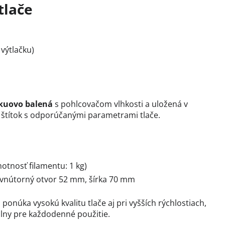
tlače
 výtlačku)
kuovo balená
s pohlcovačom vlhkosti a uložená v
e štítok s odporúčanými parametrami tlače.
motnosť filamentu: 1 kg)
vnútorný otvor 52 mm, šírka 70 mm
ponúka vysokú kvalitu tlače aj pri vyšších rýchlostiach,
álny pre každodenné použitie.