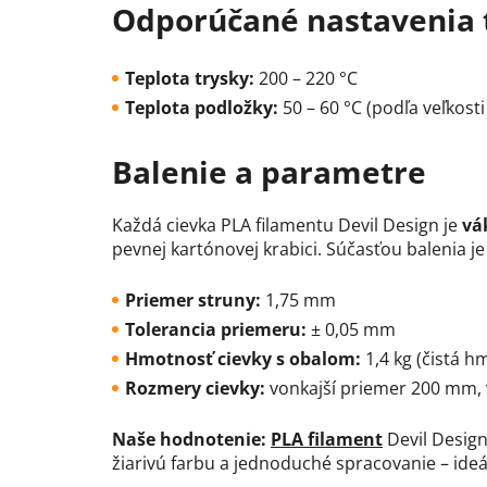
Odporúčané nastavenia 
Teplota trysky:
200 – 220 °C
Teplota podložky:
50 – 60 °C (podľa veľkosti
Balenie a parametre
Každá cievka PLA filamentu Devil Design je
vá
pevnej kartónovej krabici. Súčasťou balenia j
Priemer struny:
1,75 mm
Tolerancia priemeru:
± 0,05 mm
Hmotnosť cievky s obalom:
1,4 kg (čistá h
Rozmery cievky:
vonkajší priemer 200 mm, 
Naše hodnotenie:
PLA filament
Devil Design 
žiarivú farbu a jednoduché spracovanie – ide