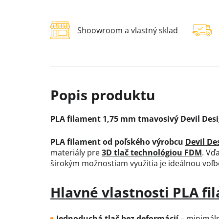
Shoowroom
a
vlastný sklad
PLA filament 1,75 mm tmavosivý Devil Desig
PLA filament od poľského výrobcu
Devil De
materiály pre
3D tlač technológiou FDM
. Vď
širokým možnostiam využitia je ideálnou voľbo
Hlavné vlastnosti PLA f
Jednoduchá tlač bez deformácií
– minimáln