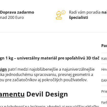
Doprava zadarmo
Radi vám poradia
na
nad 200 Euro
špecialisti
n 1 kg – univerzálny materiál pre spoľahlivú 3D tlač
Kat
sign
patrí medzi najobľúbenejšie a najuniverzálnejšie
Hm
aka jednoduchému spracovaniu, presnej geometrii a
u pre začiatočníkov aj pokročilých používateľov.
EA
Pri
ilamentu
Devil Design
Far
a náchylnosť na krútenie, vhodný aj pre väčšie výtlačky.