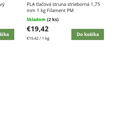
ový
PLA tlačová struna strieborná 1,75
mm 1 kg Filament PM
Skladom
(2 ks)
€19,42
šíka
Do košíka
Jednotková
€19,42 / 1 kg
cena: