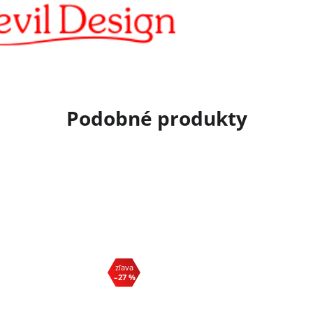
–27 %