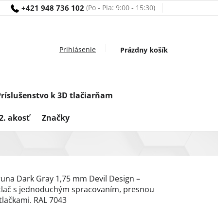
+421 948 736 102
Nákupný
Prázdny košík
košík
Príslušenstvo k 3D tlačiarňam
2. akosť
Značky
runa Dark Gray 1,75 mm Devil Design –
D tlač s jednoduchým spracovaním, presnou
tlačkami. RAL 7043