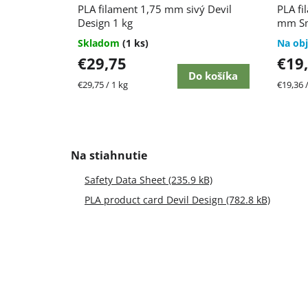
PLA filament 1,75 mm sivý Devil
PLA fi
Design 1 kg
mm Sma
Skladom
(1 ks)
Na ob
€29,75
€19
Do košíka
Jednotková
Jednot
€29,75 / 1 kg
€19,36 /
cena:
cena:
Safety Data Sheet (235.9 kB)
PLA product card Devil Design (782.8 kB)