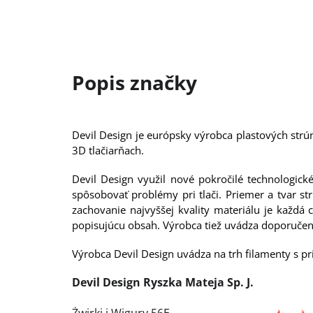
Devil Design je európsky výrobca plastových strú
3D tlačiarňach.
Devil Design využil nové pokročilé technologick
spôsobovať problémy pri tlači. Priemer a tvar s
zachovanie najvyššej kvality materiálu je každ
popisujúcu obsah. Výrobca tiež uvádza doporučen
Výrobca Devil Design uvádza na trh filamenty s pr
Devil Design Ryszka Mateja Sp. J.