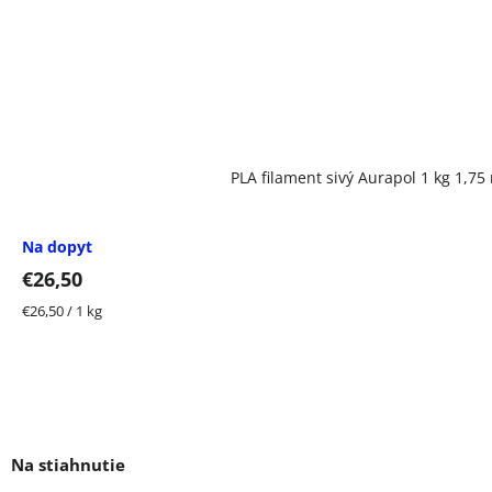
PLA filament sivý Aurapol 1 kg 1,7
Na dopyt
€26,50
Jednotková
€26,50 / 1 kg
cena: