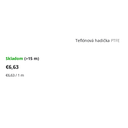
Teflónová hadička
PTFE
Skladom
(>15 m)
€6,63
Jednotková
€6,63 / 1 m
cena: