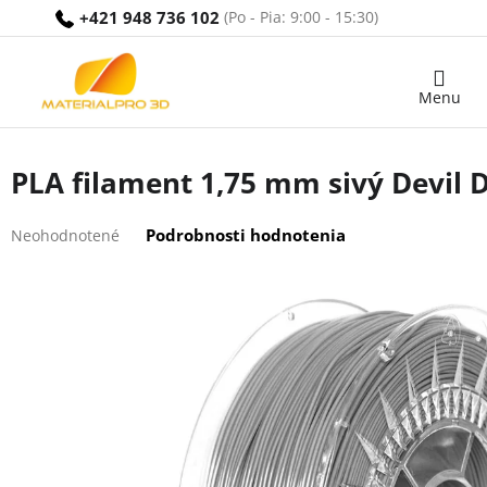
Prejsť
+421 948 736 102
na
obsah
Nákupný
košík
PLA filament 1,75 mm sivý Devil D
Priemerné
Podrobnosti hodnotenia
Neohodnotené
hodnotenie
produktu
je
0,0
z
5
hviezdičiek.