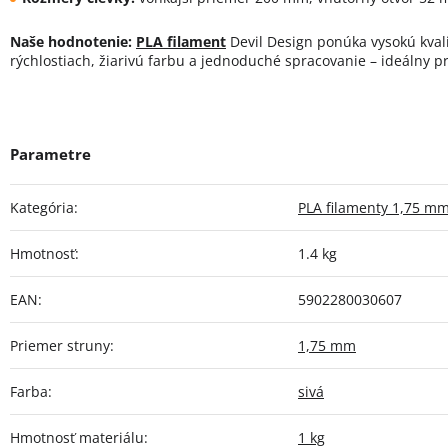
Naše hodnotenie:
PLA filament
Devil Design ponúka vysokú kvalit
rýchlostiach, žiarivú farbu a jednoduché spracovanie – ideálny p
Kategória
:
PLA filamenty 1,75 m
Hmotnosť
:
1.4 kg
EAN
:
5902280030607
Priemer struny
:
1,75 mm
Farba
:
sivá
Hmotnosť materiálu
:
1 kg