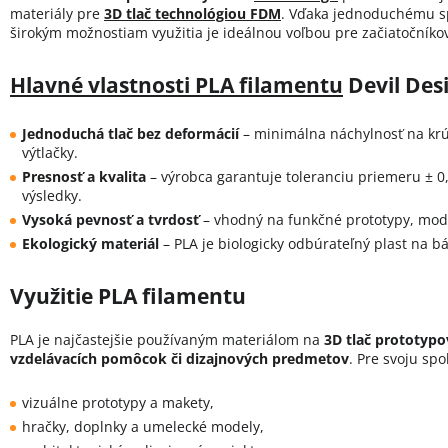
materiály pre
3D tlač technológiou FDM
. Vďaka jednoduchému sp
širokým možnostiam využitia je ideálnou voľbou pre začiatočníkov
Hlavné vlastnosti PLA filamentu
Devil Des
Jednoduchá tlač bez deformácií
– minimálna náchylnosť na krút
výtlačky.
Presnosť a kvalita
– výrobca garantuje toleranciu priemeru ± 
výsledky.
Vysoká pevnosť a tvrdosť
– vhodný na funkčné prototypy, mod
Ekologický materiál
– PLA je biologicky odbúrateľný plast na b
Využitie PLA filamentu
PLA je najčastejšie používaným materiálom na
3D tlač prototypo
vzdelávacích pomôcok či dizajnových predmetov
. Pre svoju spo
vizuálne prototypy a makety,
hračky, doplnky a umelecké modely,