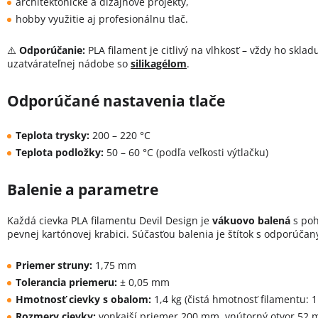
architektonické a dizajnové projekty,
hobby využitie aj profesionálnu tlač.
⚠️
Odporúčanie:
PLA filament je citlivý na vlhkosť – vždy ho skla
uzatvárateľnej nádobe so
silikagélom
.
Odporúčané nastavenia tlače
Teplota trysky:
200 – 220 °C
Teplota podložky:
50 – 60 °C (podľa veľkosti výtlačku)
Balenie a parametre
Každá cievka PLA filamentu Devil Design je
vákuovo balená
s poh
pevnej kartónovej krabici. Súčasťou balenia je štítok s odporúča
Priemer struny:
1,75 mm
Tolerancia priemeru:
± 0,05 mm
Hmotnosť cievky s obalom:
1,4 kg (čistá hmotnosť filamentu: 1
Rozmery cievky:
vonkajší priemer 200 mm, vnútorný otvor 52 