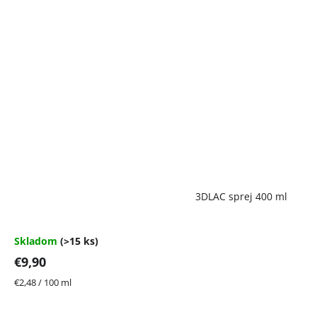
Priemerné
3DLAC sprej 400 ml
hodnotenie
produktu
je
4,7
Skladom
(>15 ks)
z
€9,90
5
hviezdičiek.
Jednotková
€2,48 / 100 ml
cena: