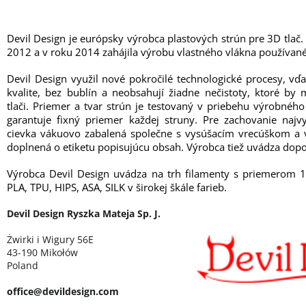
Devil Design je európsky výrobca plastových strún pre 3D tlač.
2012 a v roku 2014 zahájila výrobu vlastného vlákna používané
Devil Design využil nové pokročilé technologické procesy, vď
kvalite, bez bublín a neobsahují žiadne nečistoty, ktoré b
tlači. Priemer a tvar strún je testovaný v priebehu výrobné
garantuje fixný priemer každej struny. Pre zachovanie najvy
cievka vákuovo zabalená společne s vysúšacím vrecúškom a v
doplnená o etiketu popisujúcu obsah. Výrobca tiež uvádza dopo
Výrobca Devil Design uvádza na trh filamenty s priemerom 
PLA, TPU, HIPS, ASA, SILK v širokej škále farieb.
Devil Design Ryszka Mateja Sp. J.
Żwirki i Wigury 56E
43-190 Mikołów
Poland
office@devildesign.com