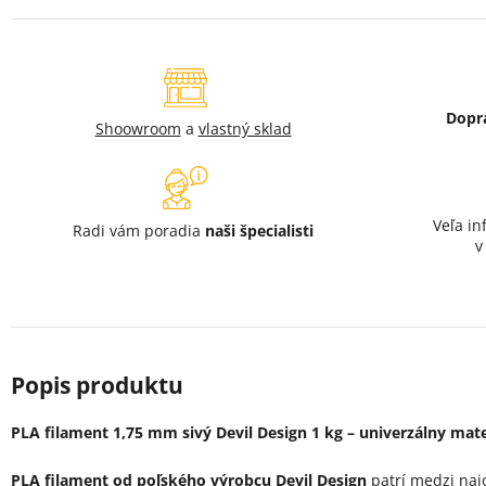
Dopr
Shoowroom
a
vlastný sklad
Veľa in
Radi vám poradia
naši špecialisti
PLA filament 1,75 mm sivý Devil Design 1 kg – univerzálny mater
PLA filament od poľského výrobcu
Devil Design
patrí medzi naj