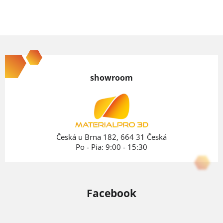
Z
á
p
showroom
ä
t
i
e
Česká u Brna 182, 664 31 Česká
Po - Pia: 9:00 - 15:30
Facebook