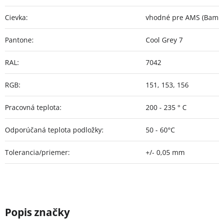
Cievka
:
vhodné pre AMS (Bamb
Pantone
:
Cool Grey 7
RAL
:
7042
RGB
:
151, 153, 156
Pracovná teplota
:
200 - 235 ° C
Odporúčaná teplota podložky
:
50 - 60°C
Tolerancia/priemer
:
+/- 0,05 mm