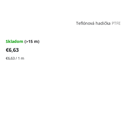
Teflónová hadička
PTFE
Skladom
(>15 m)
€6,63
Jednotková
€6,63 / 1 m
cena: