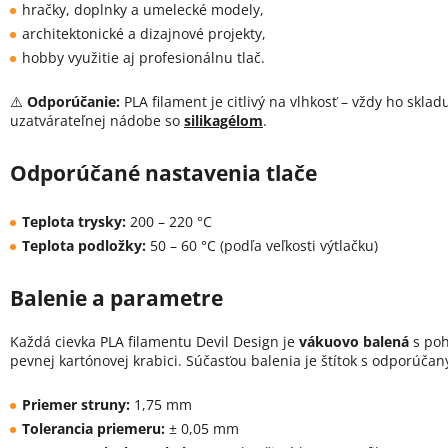
hračky, doplnky a umelecké modely,
architektonické a dizajnové projekty,
hobby využitie aj profesionálnu tlač.
⚠️
Odporúčanie:
PLA filament je citlivý na vlhkosť – vždy ho skla
uzatvárateľnej nádobe so
silikagélom
.
Odporúčané nastavenia tlače
Teplota trysky:
200 – 220 °C
Teplota podložky:
50 – 60 °C (podľa veľkosti výtlačku)
Balenie a parametre
Každá cievka PLA filamentu Devil Design je
vákuovo balená
s poh
pevnej kartónovej krabici. Súčasťou balenia je štítok s odporúča
Priemer struny:
1,75 mm
Tolerancia priemeru:
± 0,05 mm