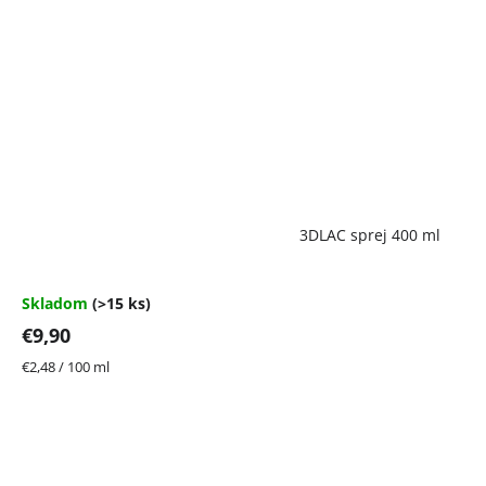
Priemerné
3DLAC sprej 400 ml
hodnotenie
produktu
je
4,7
Skladom
(>15 ks)
z
€9,90
5
hviezdičiek.
Jednotková
€2,48 / 100 ml
cena: