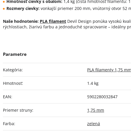
Hmotnosť cievky s obalom:
1,4 kg (čistá hmotnosť filamentu: 1
Rozmery cievky:
vonkajší priemer 200 mm, vnútorný otvor 52 
Naše hodnotenie:
PLA filament
Devil Design ponúka vysokú kvalit
rýchlostiach, žiarivú farbu a jednoduché spracovanie – ideálny p
Kategória
:
PLA filamenty 1,75 m
Hmotnosť
:
1.4 kg
EAN
:
5902280032847
Priemer struny
:
1,75 mm
Farba
:
zelená