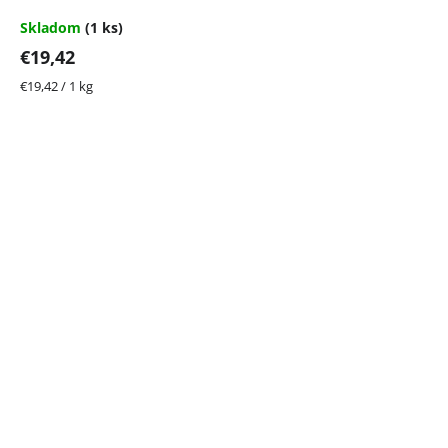
Skladom
(1 ks)
€19,42
Jednotková
€19,42 / 1 kg
cena: