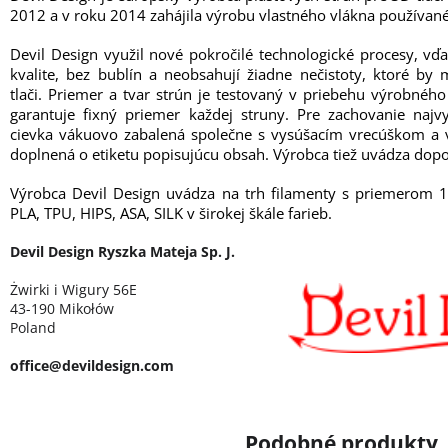
2012 a v roku 2014 zahájila výrobu vlastného vlákna používané
Devil Design využil nové pokročilé technologické procesy, vď
kvalite, bez bublín a neobsahují žiadne nečistoty, ktoré b
tlači. Priemer a tvar strún je testovaný v priebehu výrobné
garantuje fixný priemer každej struny. Pre zachovanie najvy
cievka vákuovo zabalená společne s vysúšacím vrecúškom a v
doplnená o etiketu popisujúcu obsah. Výrobca tiež uvádza dopo
Výrobca Devil Design uvádza na trh filamenty s priemerom 
PLA, TPU, HIPS, ASA, SILK v širokej škále farieb.
Devil Design Ryszka Mateja Sp. J.
Żwirki i Wigury 56E
43-190 Mikołów
Poland
office@devildesign.com