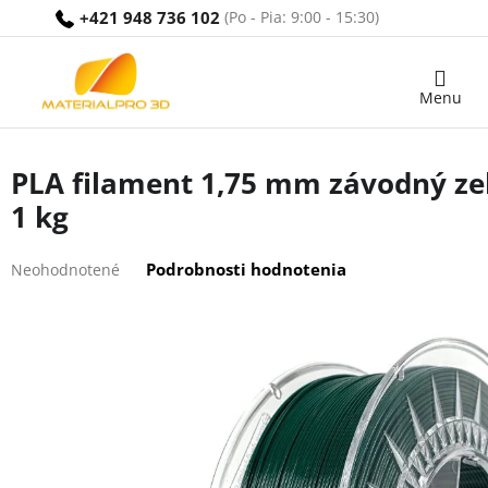
Prejsť
+421 948 736 102
na
obsah
Nákupný
košík
PLA filament 1,75 mm závodný zel
1 kg
Priemerné
Podrobnosti hodnotenia
Neohodnotené
hodnotenie
produktu
je
0,0
z
5
hviezdičiek.