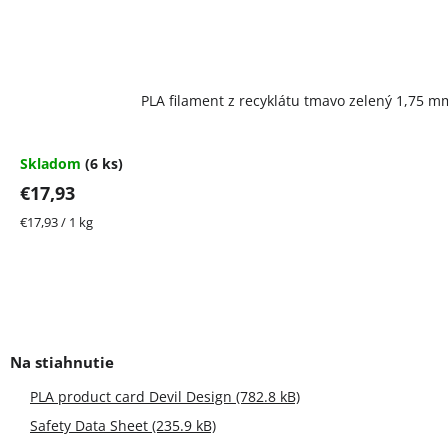
PLA filament z recyklátu tmavo zelený 1,75 mm
Skladom
(6 ks)
€17,93
Jednotková
€17,93 / 1 kg
cena:
PLA product card Devil Design (782.8 kB)
Safety Data Sheet (235.9 kB)