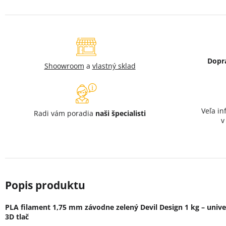
Dopr
Shoowroom
a
vlastný sklad
Veľa in
Radi vám poradia
naši špecialisti
PLA filament 1,75 mm závodne zelený Devil Design 1 kg – unive
3D tlač