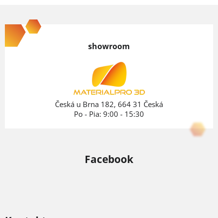
Z
á
p
showroom
ä
t
i
e
Česká u Brna 182, 664 31 Česká
Po - Pia: 9:00 - 15:30
Facebook