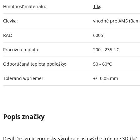
Hmotnosť materiálu
:
1 kg
Cievka
:
vhodné pre AMS (Bamb
RAL
:
6005
Pracovná teplota
:
200 - 235 ° C
Odporúčaná teplota podložky
:
50 - 60°C
Tolerancia/priemer
:
+/- 0,05 mm
Devil Design je európsky výrobca plastových strún pre 3D tlač.