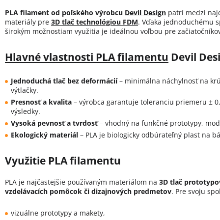
PLA filament od poľského výrobcu
Devil Design
patrí medzi naj
materiály pre
3D tlač technológiou FDM
. Vďaka jednoduchému sp
širokým možnostiam využitia je ideálnou voľbou pre začiatočníkov
Hlavné vlastnosti PLA filamentu
Devil Des
Jednoduchá tlač bez deformácií
– minimálna náchylnosť na krút
výtlačky.
Presnosť a kvalita
– výrobca garantuje toleranciu priemeru ± 
výsledky.
Vysoká pevnosť a tvrdosť
– vhodný na funkčné prototypy, mod
Ekologický materiál
– PLA je biologicky odbúrateľný plast na b
Využitie PLA filamentu
PLA je najčastejšie používaným materiálom na
3D tlač prototypo
vzdelávacích pomôcok či dizajnových predmetov
. Pre svoju spo
vizuálne prototypy a makety,