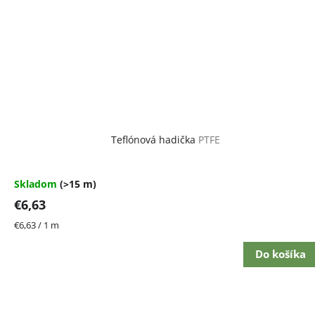
Teflónová hadička
PTFE
Skladom
(>15 m)
€6,63
Jednotková
€6,63 / 1 m
cena:
Do košíka