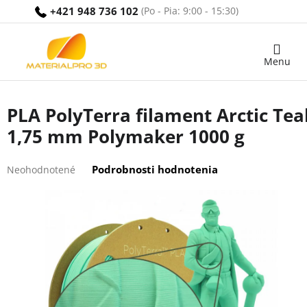
Prejsť
+421 948 736 102
na
obsah
Nákupný
košík
PLA PolyTerra filament Arctic Tea
1,75 mm Polymaker 1000 g
Priemerné
Podrobnosti hodnotenia
Neohodnotené
hodnotenie
produktu
je
0,0
z
5
hviezdičiek.