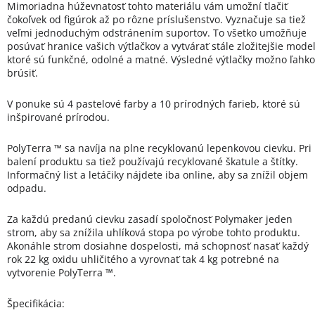
Mimoriadna húževnatosť tohto materiálu vám umožní tlačiť
čokoľvek od figúrok až po rôzne príslušenstvo. Vyznačuje sa tiež
veľmi jednoduchým odstránením suportov. To všetko umožňuje
posúvať hranice vašich výtlačkov a vytvárať stále zložitejšie model
ktoré sú funkčné, odolné a matné. Výsledné výtlačky možno ľahko
brúsiť.
V ponuke sú 4 pastelové farby a 10 prírodných farieb, ktoré sú
inšpirované prírodou.
PolyTerra ™ sa navíja na plne recyklovanú lepenkovou cievku. Pri
balení produktu sa tiež používajú recyklované škatule a štítky.
Informačný list a letáčiky nájdete iba online, aby sa znížil objem
odpadu.
Za každú predanú cievku zasadí spoločnosť Polymaker jeden
strom, aby sa znížila uhlíková stopa po výrobe tohto produktu.
Akonáhle strom dosiahne dospelosti, má schopnosť nasať každý
rok 22 kg oxidu uhličitého a vyrovnať tak 4 kg potrebné na
vytvorenie PolyTerra ™.
Špecifikácia: