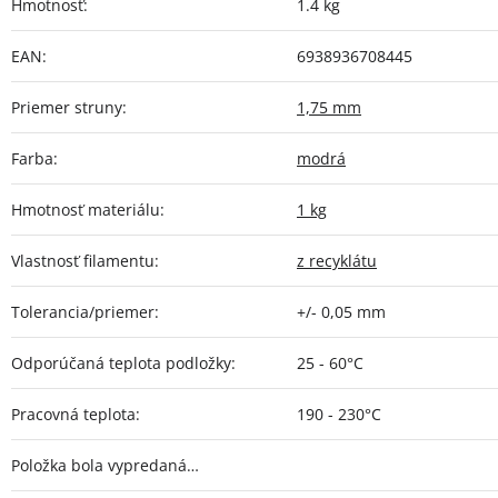
Hmotnosť
:
1.4 kg
EAN
:
6938936708445
Priemer struny
:
1,75 mm
Farba
:
modrá
Hmotnosť materiálu
:
1 kg
Vlastnosť filamentu
:
z recyklátu
Tolerancia/priemer
:
+/- 0,05 mm
Odporúčaná teplota podložky
:
25 - 60°C
Pracovná teplota
:
190 - 230°C
Položka bola vypredaná…