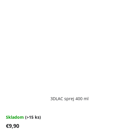
Priemerné
3DLAC sprej 400 ml
hodnotenie
produktu
je
4,7
Skladom
(>15 ks)
z
€9,90
5