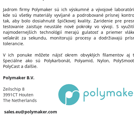
Jadrom firmy Polymaker sú ich výskumné a vývojové laboratóri
kde sú všetky materiály vyvíjané a podrobované prísnej kontro
tak, aby bolo dosiahnuté špičkovej kvality. Zaridenie pre pres
testovanie zaisťuje neustále nové pokroky vo vývoji. S využit
najmodernejších technológií merajú gulatosť a priemer vlák
veľakrát za sekundu, monitorujú procesy a dodržiavajú prís
tolerancie.
V ich ponuke môžete nájsť okrem obvyklých filamentov aj t
špeciálne ako sú Polykarbonát, Polyamid, Nylon, PolySmoot
PolyCast a ďalšie.
Polymaker B.V.
Zeilschip 8
3991CT Houten
The Netherlands
sales.eu@polymaker.com