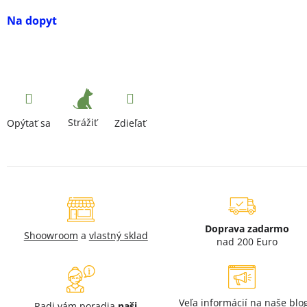
Na dopyt
Strážiť
Opýtať sa
Zdieľať
Doprava zadarmo
Shoowroom
a
vlastný sklad
nad 200 Euro
Veľa informácií na naše
blo
Radi vám poradia
naši