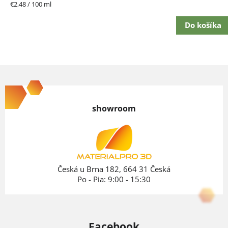
hviezdičiek.
Jednotková
€2,48 / 100 ml
cena:
Do košíka
Z
á
p
showroom
ä
t
i
e
Česká u Brna 182, 664 31 Česká
Po - Pia: 9:00 - 15:30
Facebook