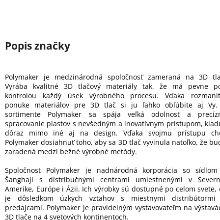
Polymaker je medzinárodná spoločnosť zameraná na 3D tla
Vyrába kvalitné 3D tlačový materiály tak, že má pevne p
kontrolou každý úsek výrobného procesu. Vďaka rozmanit
ponuke materiálov pre 3D tlač si ju ľahko obľúbite aj Vy.
sortimente Polymaker sa spája veľká odolnosť a precíz
spracovanie plastov s nevšedným a inovatívnym prístupom, klad
dôraz mimo iné aj na design. Vďaka svojmu prístupu ch
Polymaker dosiahnuť toho, aby sa 3D tlač vyvinula natoľko, že bu
zaradená medzi bežné výrobné metódy.
Spoločnost Polymaker je nadnárodná korporácia so sídlom
Šanghaji s distribučnými centrami umiestnenými v Severn
Amerike, Európe i Ázii. Ich výrobky sú dostupné po celom svete, 
je dôsledkom úzkych vzťahov s miestnymi distribútormi
predajcami. Polymaker je pravidelným vystavovateľm na výstavá
3D tlače na 4 svetových kontinentoch.