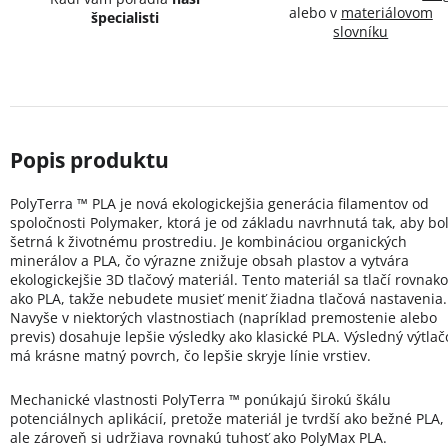
alebo v
materiálovom
špecialisti
slovníku
PolyTerra ™ PLA je nová ekologickejšia generácia filamentov od
spoločnosti Polymaker, ktorá je od základu navrhnutá tak, aby bo
šetrná k životnému prostrediu. Je kombináciou organických
minerálov a PLA, čo výrazne znižuje obsah plastov a vytvára
ekologickejšie 3D tlačový materiál. Tento materiál sa tlačí rovnako
ako PLA, takže nebudete musieť meniť žiadna tlačová nastavenia.
Navyše v niektorých vlastnostiach (napríklad premostenie alebo
previs) dosahuje lepšie výsledky ako klasické PLA. Výsledný výtlač
má krásne matný povrch, čo lepšie skryje línie vrstiev.
Mechanické vlastnosti PolyTerra ™ ponúkajú širokú škálu
potenciálnych aplikácií, pretože materiál je tvrdší ako bežné PLA,
ale zároveň si udržiava rovnakú tuhosť ako PolyMax PLA.