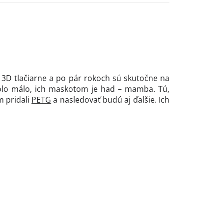
o 3D tlačiarne a po pár rokoch sú skutočne na
ebolo málo, ich maskotom je had – mamba. Tú,
m pridali
PETG
a nasledovať budú aj ďalšie. Ich