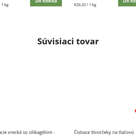
5
Do košíka
Do ko
ková
Jednotková
 1 kg
€26,33 / 1 kg
hviezdičiek.
cena:
Súvisiaci tovar
cie vrecká so silikagélom -
Čistiace štvorčeky na tlačovú