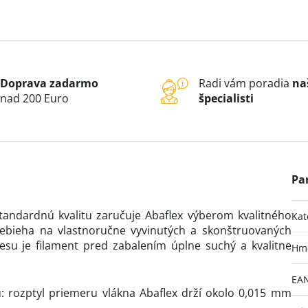
Doprava zadarmo
Radi vám poradia
na
nad 200 Euro
špecialisti
tandardnú kvalitu zaručuje Abaflex výberom kvalitného
Kat
ebieha na vlastnoručne vyvinutých a skonštruovaných
su je filament pred zabalením úplne suchý a kvalitne
Hm
EA
: rozptyl priemeru vlákna Abaflex drží okolo 0,015 mm