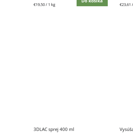
Do košíka
Jednotková
Jednot
€19,50 / 1 kg
€23,61 /
cena:
cena:
Priemerné
3DLAC sprej 400 ml
Vysúša
hodnotenie