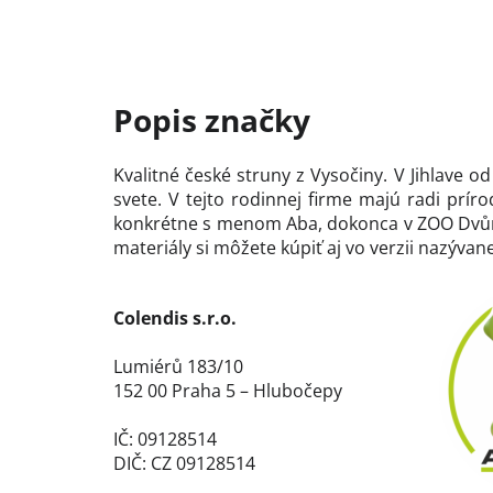
Kvalitné české struny z Vysočiny. V Jihlave 
svete. V tejto rodinnej firme majú radi prí
konkrétne s menom Aba, dokonca v ZOO Dvůr K
materiály si môžete kúpiť aj vo verzii nazývan
Colendis s.r.o.
Lumiérů 183/10
152 00 Praha 5 – Hlubočepy
IČ: 09128514
DIČ: CZ 09128514