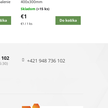
balenie
produktu
400x300mm
je
Skladom
(>15 ks)
4,5
€1
z
5
šíka
Do košíka
Jednotková
€1 / 1 ks
hviezdičiek.
cena:
 102
+421 948 736 102