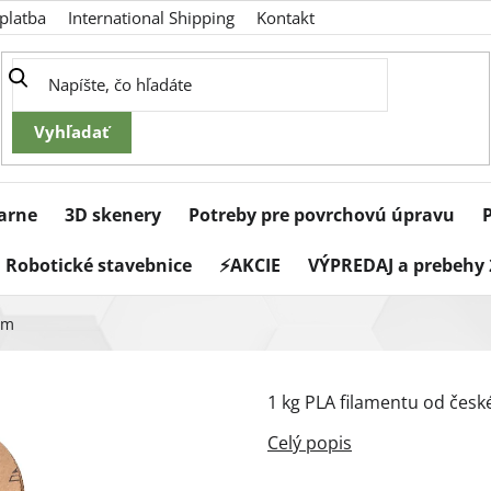
platba
International Shipping
Kontakt
iarne
3D skenery
Potreby pre povrchovú úpravu
Robotické stavebnice
⚡AKCIE
VÝPREDAJ a prebehy 
mm
1 kg PLA filamentu od česk