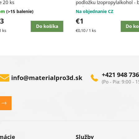
e 20 ks
podložku Izopropylalkohol - 
10 ks
dom
(>15 balenie)
Na objednanie CZ
23
€1
Do košíka
Do ko
ková
Jednotková
1 ks
€0,10 / 1 ks
cena:
+421 948 736
info
@
materialpro3d.sk
mácie
Služby