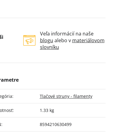
Veľa informácií na naše
ši
blogu
alebo v
materiálovom
slovníku
egória
:
Tlačové struny - filamenty
otnosť
:
1.33 kg
N
:
8594210630499