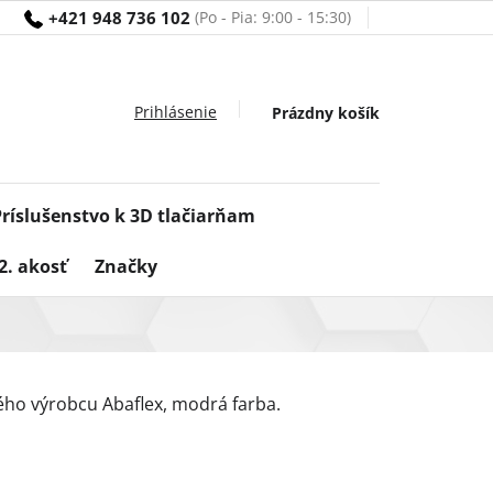
+421 948 736 102
Nákupný
Prázdny košík
košík
Príslušenstvo k 3D tlačiarňam
2. akosť
Značky
ého výrobcu Abaflex, modrá farba.