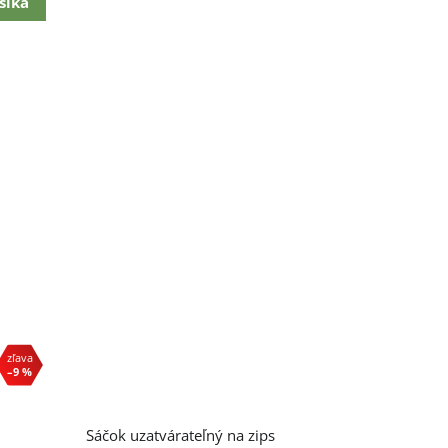
šíka
–9 %
Priemerné
Sáčok uzatvárateľný na zips
hodnotenie