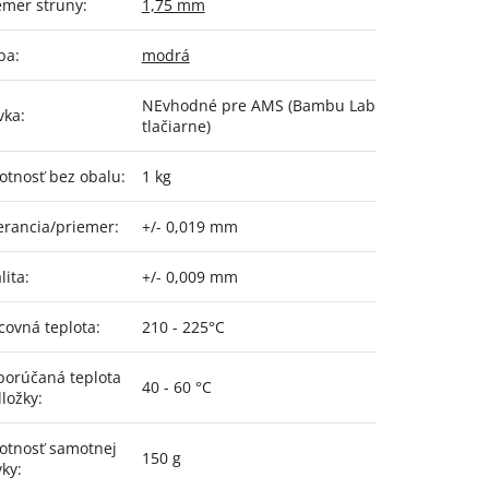
emer struny
:
1,75 mm
ba
:
modrá
NEvhodné pre AMS (Bambu Lab
vka
:
tlačiarne)
tnosť bez obalu
:
1 kg
erancia/priemer
:
+/- 0,019 mm
lita
:
+/- 0,009 mm
covná teplota
:
210 - 225°C
orúčaná teplota
40 - 60 °C
ložky
:
tnosť samotnej
150 g
vky
: