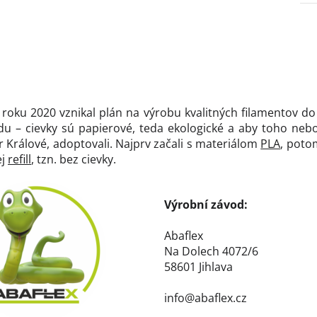
od roku 2020 vznikal plán na výrobu kvalitných filamentov d
rodu – cievky sú papierové, teda ekologické a aby toho n
rálové, adoptovali. Najprv začali s materiálom
PLA
, poto
ej
refill
, tzn. bez cievky.
Výrobní závod:
Abaflex
Na Dolech 4072/6
58601 Jihlava
info@abaflex.cz