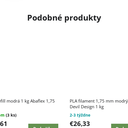
Priemerné
fill modrá 1 kg Abaflex 1,75
PLA filament 1,75 mm modrý
hodnotenie
produktu
Devil Design 1 kg
je
dom
(3 ks)
2-3 týždne
5,0
,61
€26,33
z