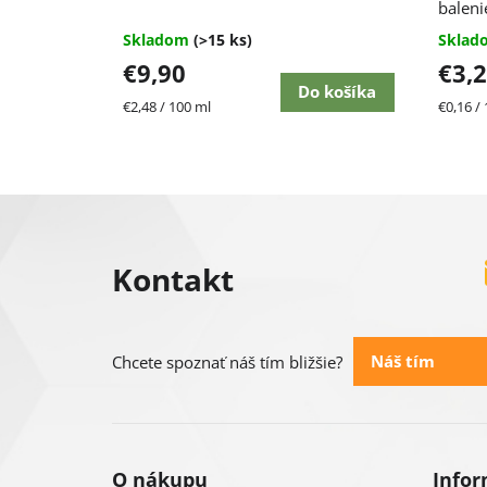
produktu
baleni
je
Skladom
(>15 ks)
Skla
4,7
€9,90
€3,
z
5
Do košíka
Jednotková
Jednot
€2,48 / 100 ml
€0,16 / 
hviezdičiek.
cena:
cena:
Z
á
Kontakt
p
ä
Náš tím
Chcete spoznať náš tím bližšie?
t
i
O nákupu
Infor