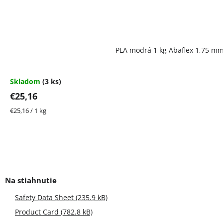
PLA modrá 1 kg Abaflex 1,75 m
Skladom
(3 ks)
€25,16
Jednotková
€25,16 / 1 kg
cena:
Safety Data Sheet (235.9 kB)
Product Card (782.8 kB)