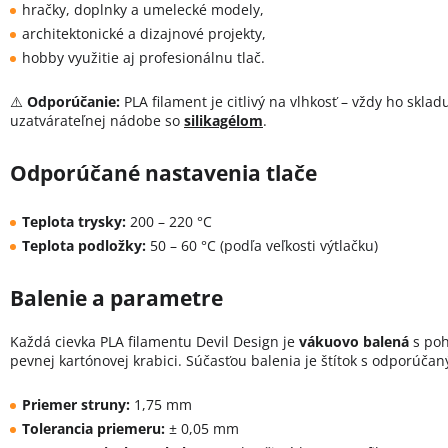
hračky, doplnky a umelecké modely,
architektonické a dizajnové projekty,
hobby využitie aj profesionálnu tlač.
⚠️
Odporúčanie:
PLA filament je citlivý na vlhkosť – vždy ho skla
uzatvárateľnej nádobe so
silikagélom
.
Odporúčané nastavenia tlače
Teplota trysky:
200 – 220 °C
Teplota podložky:
50 – 60 °C (podľa veľkosti výtlačku)
Balenie a parametre
Každá cievka PLA filamentu Devil Design je
vákuovo balená
s poh
pevnej kartónovej krabici. Súčasťou balenia je štítok s odporúča
Priemer struny:
1,75 mm
Tolerancia priemeru:
± 0,05 mm