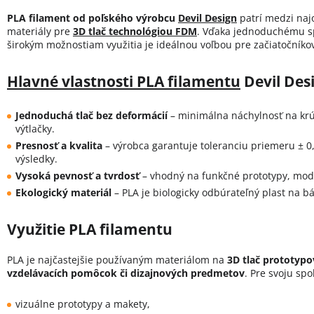
PLA filament od poľského výrobcu
Devil Design
patrí medzi naj
materiály pre
3D tlač technológiou FDM
. Vďaka jednoduchému sp
širokým možnostiam využitia je ideálnou voľbou pre začiatočníkov
Hlavné vlastnosti PLA filamentu
Devil Des
Jednoduchá tlač bez deformácií
– minimálna náchylnosť na krút
výtlačky.
Presnosť a kvalita
– výrobca garantuje toleranciu priemeru ± 
výsledky.
Vysoká pevnosť a tvrdosť
– vhodný na funkčné prototypy, mod
Ekologický materiál
– PLA je biologicky odbúrateľný plast na b
Využitie PLA filamentu
PLA je najčastejšie používaným materiálom na
3D tlač prototypo
vzdelávacích pomôcok či dizajnových predmetov
. Pre svoju spo
vizuálne prototypy a makety,