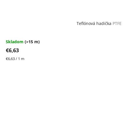
Teflónová hadička
PTFE
Skladom
(>15 m)
€6,63
Jednotková
€6,63 / 1 m
cena: