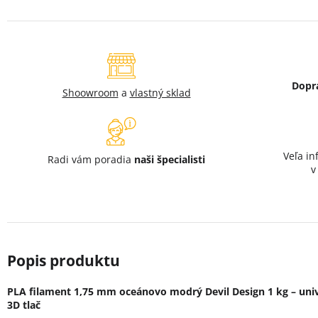
Dopr
Shoowroom
a
vlastný sklad
Veľa in
Radi vám poradia
naši špecialisti
PLA filament 1,75 mm oceánovo modrý Devil Design 1 kg – univ
3D tlač