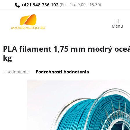
Prejsť
+421 948 736 102
na
obsah
Nákupný
košík
PLA filament 1,75 mm modrý oceá
kg
Priemerné
Podrobnosti hodnotenia
1 hodnotenie
hodnotenie
produktu
je
5,0
z
5
hviezdičiek.