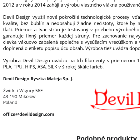
2012 a v roku 2014 zahájila výrobu vlastného vlákna používané
Devil Design využil nové pokročilé technologické procesy, vď
kvalite, bez bublín a neobsahují žiadne nečistoty, ktoré b
tlači. Priemer a tvar strún je testovaný v priebehu výrobné
garantuje fixný priemer každej struny. Pre zachovanie najvy
cievka vákuovo zabalená společne s vysúšacím vrecúškom a v
doplnená o etiketu popisujúcu obsah. Výrobca tiež uvádza dopo
Výrobca Devil Design uvádza na trh filamenty s priemerom 
PLA, TPU, HIPS, ASA, SILK v širokej škále farieb.
Devil Design Ryszka Mateja Sp. J.
Żwirki i Wigury 56E
43-190 Mikołów
Poland
office@devildesign.com