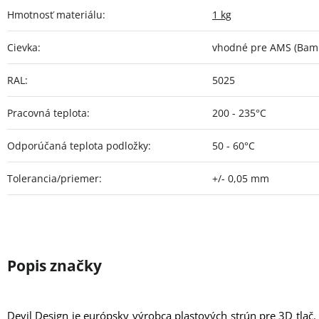
Hmotnosť materiálu
:
1 kg
Cievka
:
vhodné pre AMS (Bamb
RAL
:
5025
Pracovná teplota
:
200 - 235°C
Odporúčaná teplota podložky
:
50 - 60°C
Tolerancia/priemer
:
+/- 0,05 mm
Devil Design je európsky výrobca plastových strún pre 3D tlač.