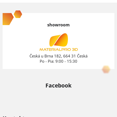
Z
á
p
showroom
ä
t
i
e
Česká u Brna 182, 664 31 Česká
Po - Pia: 9:00 - 15:30
Facebook