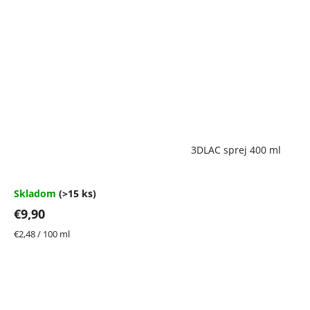
Priemerné
3DLAC sprej 400 ml
hodnotenie
produktu
je
4,7
Skladom
(>15 ks)
z
€9,90
5
hviezdičiek.
Jednotková
€2,48 / 100 ml
cena: