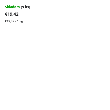
Skladom
(9 ks)
€19,42
Jednotková
€19,42 / 1 kg
cena: