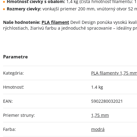
Hmotnosť cievky s obalom:
1,4 kg (čistá hmotnosť filamentu: 1
Rozmery cievky:
vonkajší priemer 200 mm, vnútorný otvor 52 
Naše hodnotenie:
PLA filament
Devil Design ponúka vysokú kvalit
rýchlostiach, žiarivú farbu a jednoduché spracovanie – ideálny p
Kategória
:
PLA filamenty 1,75 m
Hmotnosť
:
1.4 kg
EAN
:
5902280032021
Priemer struny
:
1,75 mm
Farba
:
modrá