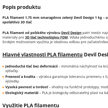
PLA filament 1,75 mm smaragdovo zelený Devil Design 1 kg – u
spoľahlivú 3D tlač
PLA filament od poľského výrobcu
Devil Design
patrí medzi naj
materiály pre
3D tlač technológiou FDM
. Vďaka jednoduchému sp
širokým možnostiam využitia je ideálnou voľbou pre začiatočníkov
Hlavné vlastnosti PLA filamentu
Devil Des
Jednoduchá tlač bez deformácií
– minimálna náchylnosť na krút
výtlačky.
Presnosť a kvalita
– výrobca garantuje toleranciu priemeru ± 
výsledky.
Vysoká pevnosť a tvrdosť
– vhodný na funkčné prototypy, mod
Ekologický materiál
– PLA je biologicky odbúrateľný plast na b
Využitie PLA filamentu