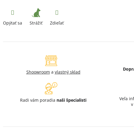
Strážiť
Opýtať sa
Zdieľať
Dopr
Shoowroom
a
vlastný sklad
Veľa in
Radi vám poradia
naši špecialisti