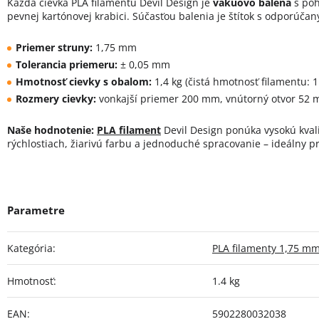
Každá cievka PLA filamentu Devil Design je
vákuovo balená
s poh
pevnej kartónovej krabici. Súčasťou balenia je štítok s odporúča
Priemer struny:
1,75 mm
Tolerancia priemeru:
± 0,05 mm
Hmotnosť cievky s obalom:
1,4 kg (čistá hmotnosť filamentu: 1
Rozmery cievky:
vonkajší priemer 200 mm, vnútorný otvor 52 
Naše hodnotenie:
PLA filament
Devil Design ponúka vysokú kvalit
rýchlostiach, žiarivú farbu a jednoduché spracovanie – ideálny p
Kategória
:
PLA filamenty 1,75 m
Hmotnosť
:
1.4 kg
EAN
:
5902280032038