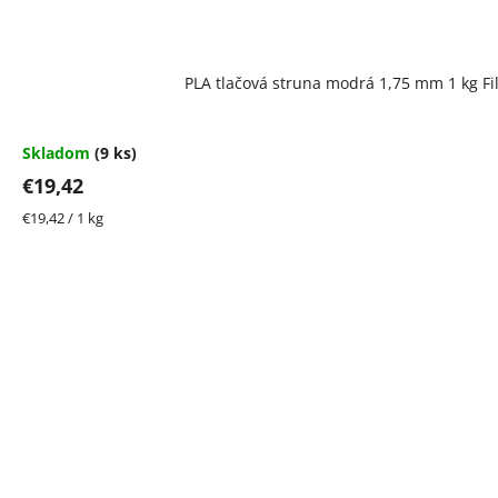
PLA tlačová struna modrá 1,75 mm 1 kg F
Skladom
(9 ks)
€19,42
Jednotková
€19,42 / 1 kg
cena: