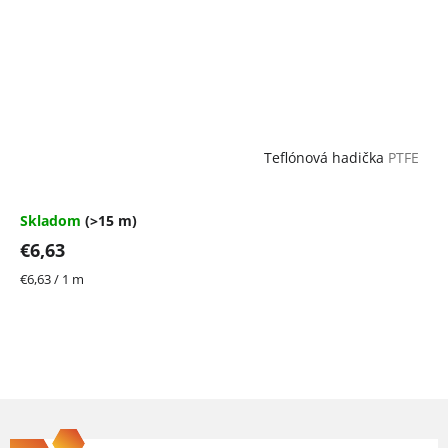
Teflónová hadička
PTFE
Skladom
(>15 m)
€6,63
Jednotková
€6,63 / 1 m
cena:
Z
á