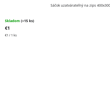
Priemerné
Sáčok uzatvárateľný na zips 400x3
hodnotenie
produktu
je
4,5
Skladom
(>15 ks)
z
€1
5
hviezdičiek.
Jednotková
€1 / 1 ks
cena: