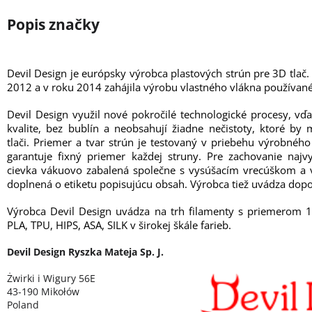
Devil Design je európsky výrobca plastových strún pre 3D tlač.
2012 a v roku 2014 zahájila výrobu vlastného vlákna používané
Devil Design využil nové pokročilé technologické procesy, vď
kvalite, bez bublín a neobsahují žiadne nečistoty, ktoré b
tlači. Priemer a tvar strún je testovaný v priebehu výrobné
garantuje fixný priemer každej struny. Pre zachovanie najvy
cievka vákuovo zabalená společne s vysúšacím vrecúškom a v
doplnená o etiketu popisujúcu obsah. Výrobca tiež uvádza dopo
Výrobca Devil Design uvádza na trh filamenty s priemerom 
PLA, TPU, HIPS, ASA, SILK v širokej škále farieb.
Devil Design Ryszka Mateja Sp. J.
Żwirki i Wigury 56E
43-190 Mikołów
Poland