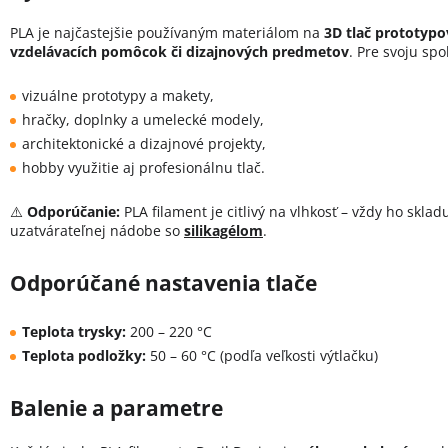
PLA je najčastejšie používaným materiálom na
3D tlač prototypo
vzdelávacích pomôcok či dizajnových predmetov
. Pre svoju spo
vizuálne prototypy a makety,
hračky, doplnky a umelecké modely,
architektonické a dizajnové projekty,
hobby využitie aj profesionálnu tlač.
⚠️
Odporúčanie:
PLA filament je citlivý na vlhkosť – vždy ho skla
uzatvárateľnej nádobe so
silikagélom
.
Odporúčané nastavenia tlače
Teplota trysky:
200 – 220 °C
Teplota podložky:
50 – 60 °C (podľa veľkosti výtlačku)
Balenie a parametre