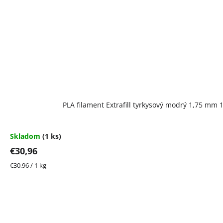
PLA filament Extrafill tyrkysový modrý 1,75 mm 
Skladom
(1 ks)
€30,96
Jednotková
€30,96 / 1 kg
cena: