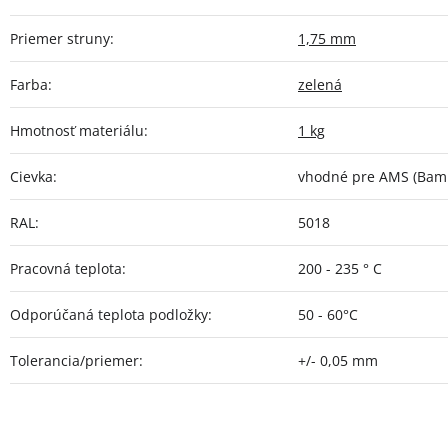
Priemer struny
:
1,75 mm
Farba
:
zelená
Hmotnosť materiálu
:
1 kg
Cievka
:
vhodné pre AMS (Bamb
RAL
:
5018
Pracovná teplota
:
200 - 235 ° C
Odporúčaná teplota podložky
:
50 - 60°C
Tolerancia/priemer
:
+/- 0,05 mm