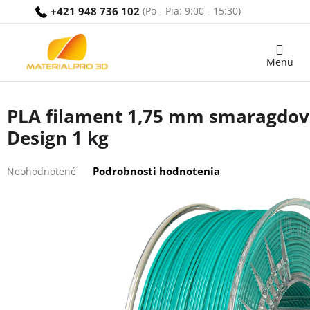
Prejsť
+421 948 736 102
na
obsah
Nákupný
košík
PLA filament 1,75 mm smaragdovo
Design 1 kg
Priemerné
Podrobnosti hodnotenia
Neohodnotené
hodnotenie
produktu
je
0,0
z
5
hviezdičiek.