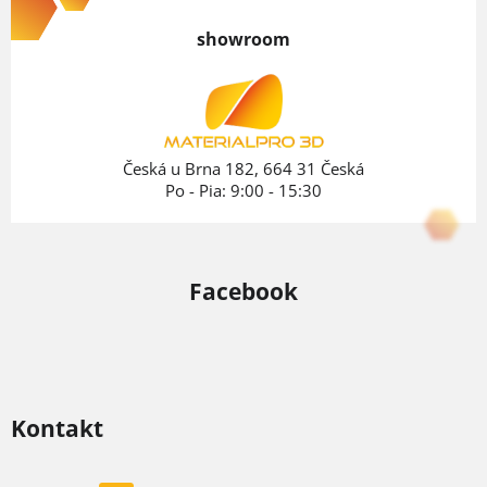
p
showroom
ä
t
i
e
Česká u Brna 182, 664 31 Česká
Po - Pia: 9:00 - 15:30
Facebook
Kontakt