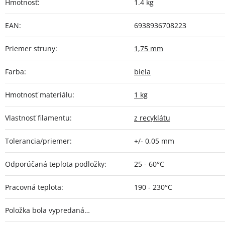
Hmotnosť
:
1.4 kg
EAN
:
6938936708223
Priemer struny
:
1,75 mm
Farba
:
biela
Hmotnosť materiálu
:
1 kg
Vlastnosť filamentu
:
z recyklátu
Tolerancia/priemer
:
+/- 0,05 mm
Odporúčaná teplota podložky
:
25 - 60°C
Pracovná teplota
:
190 - 230°C
Položka bola vypredaná…