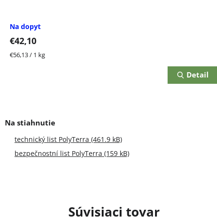
Na dopyt
€42,10
Jednotková
€56,13 / 1 kg
cena:
Detail
technický list PolyTerra (461.9 kB)
bezpečnostní list PolyTerra (159 kB)
Súvisiaci tovar