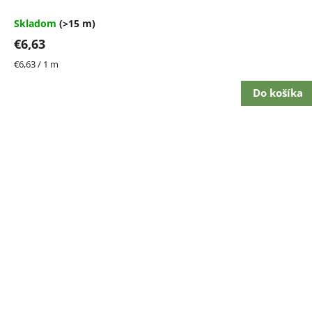
Skladom
(>15 m)
€6,63
Jednotková
€6,63 / 1 m
cena:
Do košíka