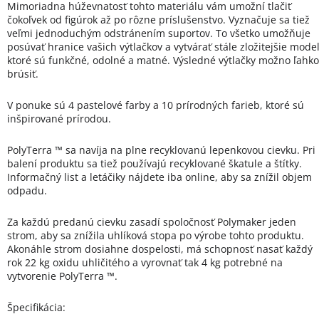
Mimoriadna húževnatosť tohto materiálu vám umožní tlačiť
čokoľvek od figúrok až po rôzne príslušenstvo. Vyznačuje sa tiež
veľmi jednoduchým odstránením suportov. To všetko umožňuje
posúvať hranice vašich výtlačkov a vytvárať stále zložitejšie model
ktoré sú funkčné, odolné a matné. Výsledné výtlačky možno ľahko
brúsiť.
V ponuke sú 4 pastelové farby a 10 prírodných farieb, ktoré sú
inšpirované prírodou.
PolyTerra ™ sa navíja na plne recyklovanú lepenkovou cievku. Pri
balení produktu sa tiež používajú recyklované škatule a štítky.
Informačný list a letáčiky nájdete iba online, aby sa znížil objem
odpadu.
Za každú predanú cievku zasadí spoločnosť Polymaker jeden
strom, aby sa znížila uhlíková stopa po výrobe tohto produktu.
Akonáhle strom dosiahne dospelosti, má schopnosť nasať každý
rok 22 kg oxidu uhličitého a vyrovnať tak 4 kg potrebné na
vytvorenie PolyTerra ™.
Špecifikácia: