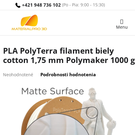
Prejsť
+421 948 736 102
na
obsah
Nákupný
košík
PLA PolyTerra filament biely
cotton 1,75 mm Polymaker 1000 g
Priemerné
Podrobnosti hodnotenia
Neohodnotené
hodnotenie
produktu
je
0,0
z
5
hviezdičiek.