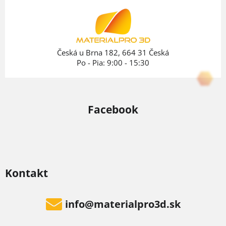
ä
t
i
e
Česká u Brna 182, 664 31 Česká
Po - Pia: 9:00 - 15:30
Facebook
Kontakt
info
@
materialpro3d.sk