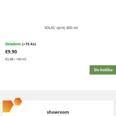
Priemerné
3DLAC sprej 400 ml
hodnotenie
produktu
je
4,7
Skladom
(>15 ks)
z
€9,90
5
hviezdičiek.
Jednotková
€2,48 / 100 ml
cena:
Do košíka
Z
á
p
showroom