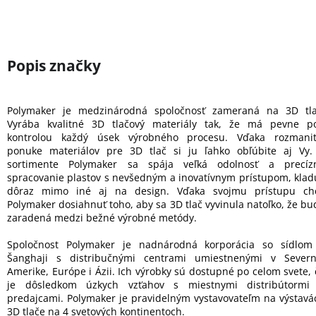
Polymaker je medzinárodná spoločnosť zameraná na 3D tla
Vyrába kvalitné 3D tlačový materiály tak, že má pevne p
kontrolou každý úsek výrobného procesu. Vďaka rozmanit
ponuke materiálov pre 3D tlač si ju ľahko obľúbite aj Vy.
sortimente Polymaker sa spája veľká odolnosť a precíz
spracovanie plastov s nevšedným a inovatívnym prístupom, klad
dôraz mimo iné aj na design. Vďaka svojmu prístupu ch
Polymaker dosiahnuť toho, aby sa 3D tlač vyvinula natoľko, že bu
zaradená medzi bežné výrobné metódy.
Spoločnost Polymaker je nadnárodná korporácia so sídlom
Šanghaji s distribučnými centrami umiestnenými v Severn
Amerike, Európe i Ázii. Ich výrobky sú dostupné po celom svete, 
je dôsledkom úzkych vzťahov s miestnymi distribútormi
predajcami. Polymaker je pravidelným vystavovateľm na výstavá
3D tlače na 4 svetových kontinentoch.