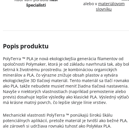
alebo v
materiálovom
špecialisti
slovníku
PolyTerra ™ PLA je nová ekologickejšia generácia filamentov od
spoločnosti Polymaker, ktorá je od základu navrhnutá tak, aby bo
šetrná k životnému prostrediu. Je kombináciou organických
minerálov a PLA, čo výrazne znižuje obsah plastov a vytvára
ekologickejšie 3D tlačový materiál. Tento materiál sa tlačí rovnako
ako PLA, takže nebudete musieť meniť žiadna tlačová nastavenia.
Navyše v niektorých vlastnostiach (napríklad premostenie alebo
previs) dosahuje lepšie výsledky ako klasické PLA. Výsledný výtlač
má krásne matný povrch, čo lepšie skryje línie vrstiev.
Mechanické vlastnosti PolyTerra ™ ponúkajú širokú škálu
potenciálnych aplikácií, pretože materiál je tvrdší ako bežné PLA,
ale zároveň si udržiava rovnakú tuhosť ako PolyMax PLA.