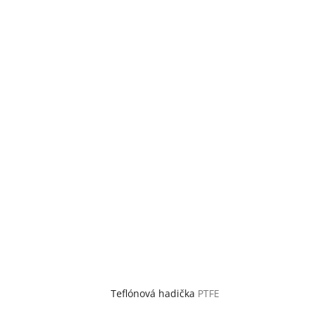
Teflónová hadička
PTFE