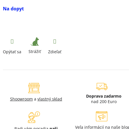
Na dopyt
Strážiť
Opýtať sa
Zdieľať
Doprava zadarmo
Shoowroom
a
vlastný sklad
nad 200 Euro
Veľa informácií na naše
blo
Radi vám poradia
naši