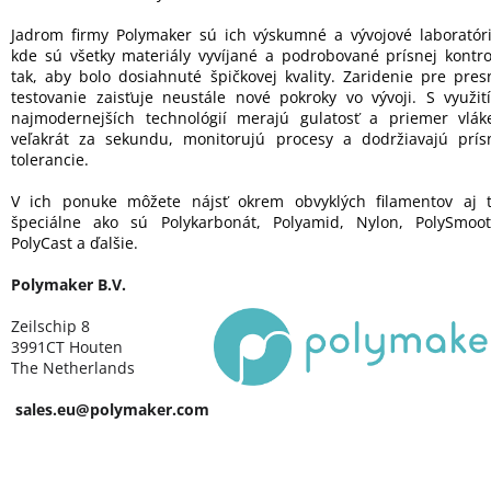
Jadrom firmy Polymaker sú ich výskumné a vývojové laboratóri
kde sú všetky materiály vyvíjané a podrobované prísnej kontro
tak, aby bolo dosiahnuté špičkovej kvality. Zaridenie pre pres
testovanie zaisťuje neustále nové pokroky vo vývoji. S využit
najmodernejších technológií merajú gulatosť a priemer vlák
veľakrát za sekundu, monitorujú procesy a dodržiavajú prís
tolerancie.
V ich ponuke môžete nájsť okrem obvyklých filamentov aj t
špeciálne ako sú Polykarbonát, Polyamid, Nylon, PolySmoot
PolyCast a ďalšie.
Polymaker B.V.
Zeilschip 8
3991CT Houten
The Netherlands
sales.eu@polymaker.com