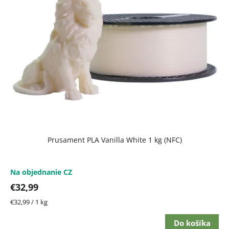
i
s
p
r
o
d
u
k
t
Prusament PLA Vanilla White 1 kg (NFC)
o
v
Na objednanie CZ
€32,99
Jednotková
€32,99 / 1 kg
cena:
Do košíka