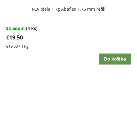
PLA biela 1 kg Abaflex 1,75 mm refill
Skladom
(4 ks)
€19,50
Jednotková
€19,50 / 1 kg
cena:
Do košíka