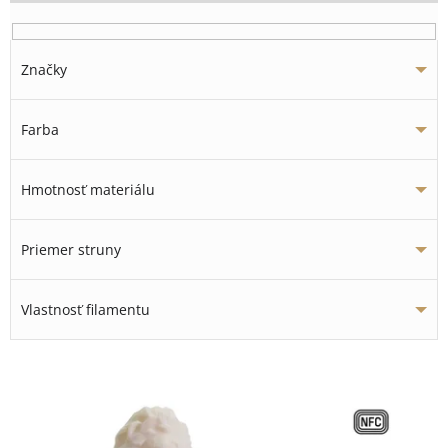
Značky
Farba
Hmotnosť materiálu
Priemer struny
Vlastnosť filamentu
V
ý
p