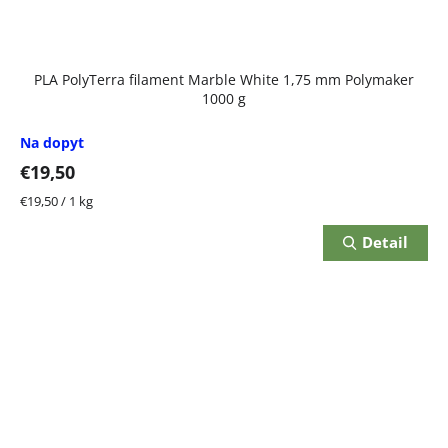
PLA PolyTerra filament Marble White 1,75 mm Polymaker
1000 g
Na dopyt
€19,50
Jednotková
€19,50 / 1 kg
cena:
Detail