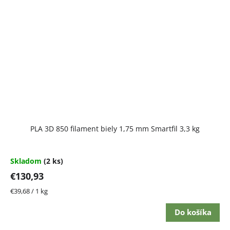
PLA 3D 850 filament biely 1,75 mm Smartfil 3,3 kg
Skladom
(2 ks)
€130,93
Jednotková
€39,68 / 1 kg
cena:
Do košíka