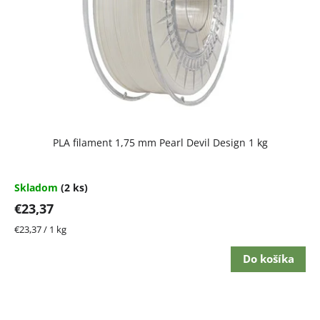
PLA filament 1,75 mm Pearl Devil Design 1 kg
Skladom
(2 ks)
€23,37
Jednotková
€23,37 / 1 kg
cena:
Do košíka