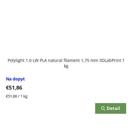
Polylight 1.0 LW PLA natural filament 1,75 mm 3DLabPrint 1
kg
Na dopyt
€51,86
Jednotková
€51,86 / 1 kg
cena:
Detail