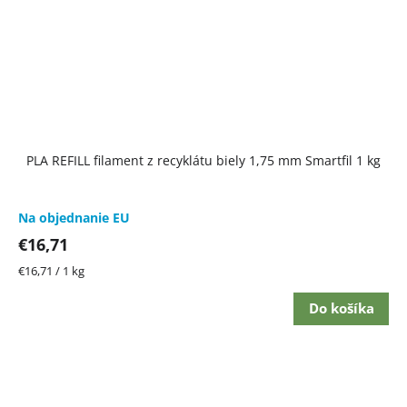
PLA REFILL filament z recyklátu biely 1,75 mm Smartfil 1 kg
Na objednanie EU
€16,71
Jednotková
€16,71 / 1 kg
cena:
Do košíka