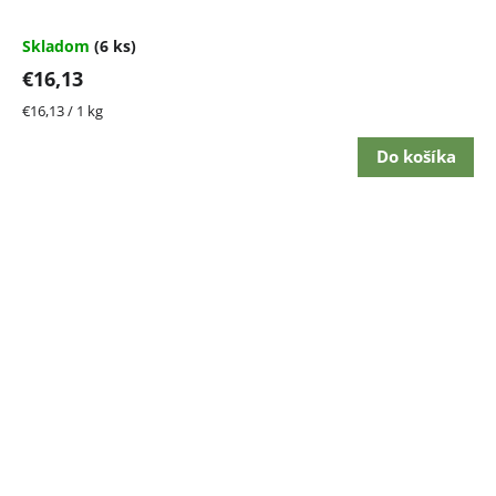
Skladom
(6 ks)
€16,13
Jednotková
€16,13 / 1 kg
cena:
Do košíka