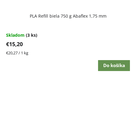
PLA Refill biela 750 g Abaflex 1,75 mm
Skladom
(3 ks)
€15,20
Jednotková
€20,27 / 1 kg
cena:
Do košíka