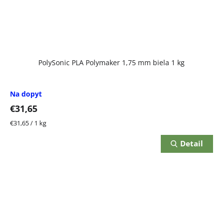
PolySonic PLA Polymaker 1,75 mm biela 1 kg
Na dopyt
€31,65
Jednotková
€31,65 / 1 kg
cena:
Detail