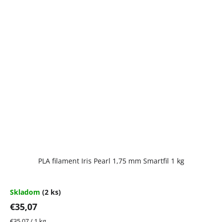
PLA filament Iris Pearl 1,75 mm Smartfil 1 kg
Skladom
(2 ks)
€35,07
Jednotková
€35,07 / 1 kg