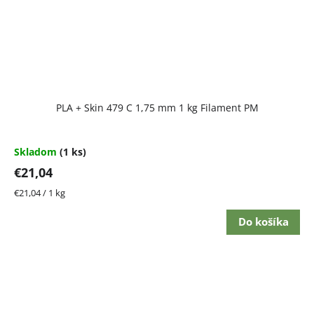
PLA + Skin 479 C 1,75 mm 1 kg Filament PM
Skladom
(1 ks)
€21,04
Jednotková
€21,04 / 1 kg
cena:
Do košíka