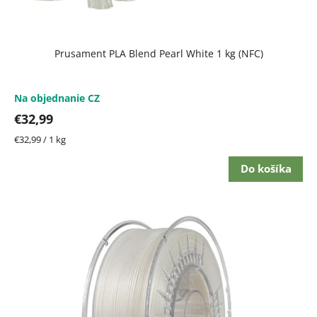
Prusament PLA Blend Pearl White 1 kg (NFC)
Na objednanie CZ
€32,99
Jednotková
€32,99 / 1 kg
cena:
Do košíka