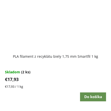
PLA filament z recyklátu biely 1,75 mm Smartfil 1 kg
Skladom
(2 ks)
€17,93
Jednotková
€17,93 / 1 kg
cena:
Do košíka