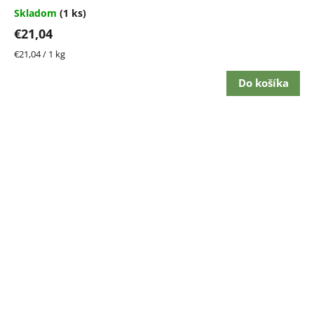
Skladom
(1 ks)
€21,04
Jednotková
€21,04 / 1 kg
cena:
Do košíka