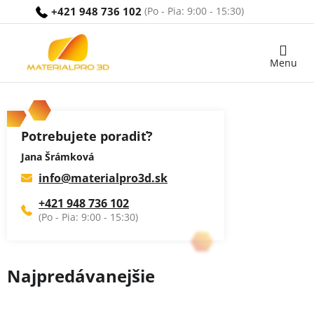
Prejsť
+421 948 736 102
na
obsah
Nákupný
košík
Potrebujete poradiť?
Jana Šrámková
info
@
materialpro3d.sk
+421 948 736 102
Najpredávanejšie