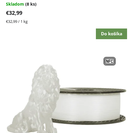
Skladom
(8 ks)
€32,99
Jednotková
€32,99 / 1 kg
cena:
Do košíka