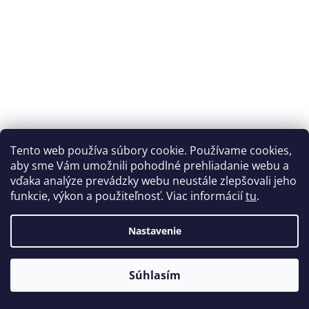
Tento web používa súbory cookie. Používame cookies,
aby sme Vám umožnili pohodlné prehliadanie webu a
vďaka analýze prevádzky webu neustále zlepšovali jeho
funkcie, výkon a použiteľnosť. Viac informácií
tu
.
PLA SILK filament perlový Pearl White 1,75 mm Spectrum 1
Nastavenie
kg
Na dopyt
Súhlasím
€26,56