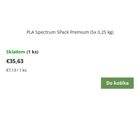
PLA Spectrum 5Pack Premium (5x 0,25 kg)
Skladom
(1 ks)
€35,63
Jednotková
€7,13 / 1 ks
cena:
Do košíka