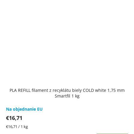
PLA REFILL filament z recyklátu biely COLD white 1,75 mm
Smartfil 1 kg
Na objednanie EU
€16,71
Jednotková
€16,71 / 1 kg
cena: