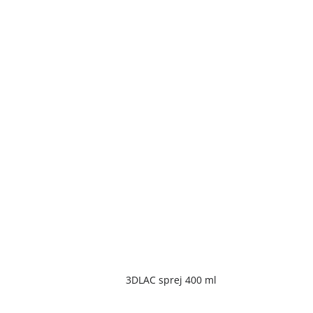
Priemerné
3DLAC sprej 400 ml
hodnotenie
produktu
je