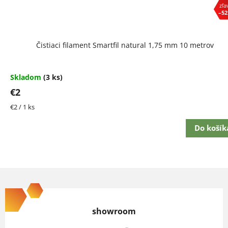
–52
Čistiaci filament Smartfil natural 1,75 mm 10 metrov
Skladom
(3 ks)
€2
Jednotková
€2 / 1 ks
cena:
Do košík
Z
á
p
showroom
ä