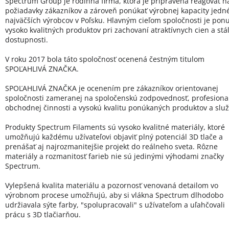
Spectrum Group je rodinná firma, ktorá je pripravená reagovať n
požiadavky zákazníkov a zároveň ponúkať výrobnej kapacity jedn
najväčších výrobcov v Poľsku. Hlavným cieľom spoločnosti je pon
vysoko kvalitných produktov pri zachovaní atraktívnych cien a stál
dostupnosti.
V roku 2017 bola táto spoločnosť ocenená čestným titulom
SPOĽAHLIVÁ ZNAČKA.
SPOĽAHLIVÁ ZNAČKA je ocenením pre zákazníkov orientovanej
spoločnosti zameranej na spoločenskú zodpovednosť, profesional
obchodnej činnosti a vysokú kvalitu ponúkaných produktov a služ
Produkty Spectrum Filaments sú vysoko kvalitné materiály, ktoré
umožňujú každému užívateľovi objaviť plný potenciál 3D tlače a
prenášať aj najrozmanitejšie projekt do reálneho sveta. Rôzne
materiály a rozmanitosť farieb nie sú jedinými výhodami značky
Spectrum.
Vylepšená kvalita materiálu a pozornosť venovaná detailom vo
výrobnom procese umožňujú, aby si vlákna Spectrum dlhodobo
udržiavala sýte farby, "spolupracovali" s užívateľom a uľahčovali
prácu s 3D tlačiarňou.