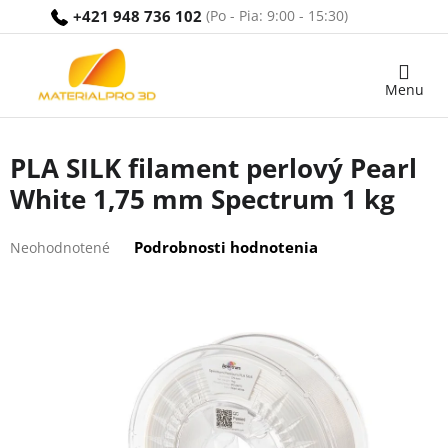
Prejsť
+421 948 736 102
na
obsah
Nákupný
košík
PLA SILK filament perlový Pearl
White 1,75 mm Spectrum 1 kg
Priemerné
Podrobnosti hodnotenia
Neohodnotené
hodnotenie
produktu
je
0,0
z
5
hviezdičiek.