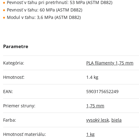
Pevnosť v ťahu pri pretrhnutí: 53 MPa (ASTM D882)
Pevnosť v ťahu: 60 MPa (ASTM D882)
Modul v ťahu: 3,6 MPa (ASTM D882)
Kategória
:
PLA filamenty 1,75 mm
Hmotnosť
:
1.4 kg
EAN
:
5903175652249
Priemer struny
:
1,75 mm
Farba
:
vysoký lesk
,
biela
Hmotnosť materiálu
:
1 kg