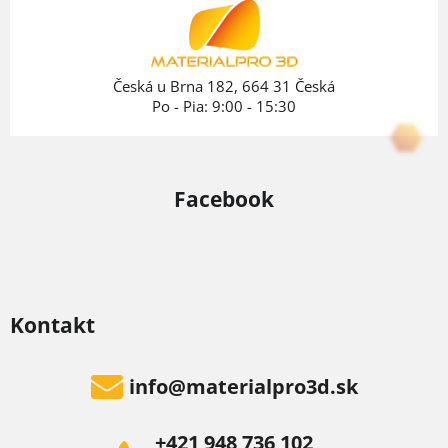
t
i
e
Česká u Brna 182, 664 31 Česká
Po - Pia: 9:00 - 15:30
Facebook
Kontakt
info
@
materialpro3d.sk
+421 948 736 102