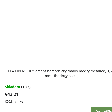
PLA FIBERSILK filament námornícky tmavo modrý metalický 1,
mm Fiberlogy 850 g
Skladom
(1 ks)
€43,21
Jednotková
€50,84 / 1 kg
cena:
Do košík