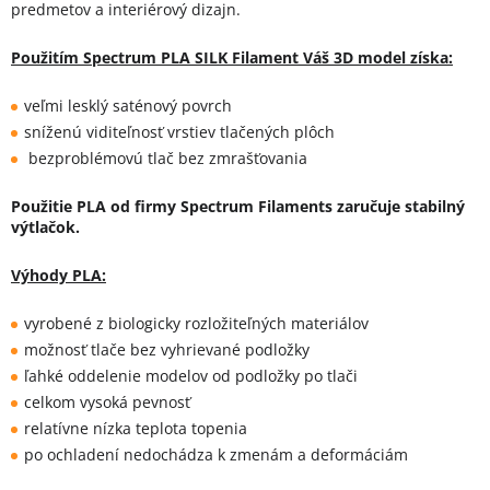
predmetov a interiérový dizajn.
Použitím Spectrum PLA SILK Filament Váš 3D model získa:
veľmi lesklý saténový povrch
sníženú viditeľnosť vrstiev tlačených plôch
bezproblémovú tlač bez zmrašťovania
Použitie PLA od firmy Spectrum Filaments zaručuje stabilný
výtlačok.
Výhody PLA:
vyrobené z biologicky rozložiteľných materiálov
možnosť tlače bez vyhrievané podložky
ľahké oddelenie modelov od podložky po tlači
celkom vysoká pevnosť
relatívne nízka teplota topenia
po ochladení nedochádza k zmenám a deformáciám