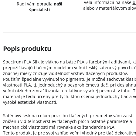
Veľa informácií na naše
b
Radi vám poradia
naši
alebo v
materiálovom slov
špecialisti
Spectrum PLA Silk je vlákno na báze PLA s farebnými aditívami, k
prepožičiavajú tlačeným modelom veľmi lesklý saténový povrch, 
značnej miery znižuje viditeľnosť vrstiev tlačených produktov.
Použitím špeciálne vyvinutého pigmentu je možné zachovať klasi
vlastnosti PLA, tj. Jednoduchý a bezproblémovú tlač, pri dosiahnu
veľmi nízkeho zmrašťovania a relatívne vysokej pevnosti v ťahu. 
materiál je teda určený pre tých, ktorí ocenia jednoduchý tlač a v
vysoké estetické vlastnosti.
Saténový lesk na celom povrchu tlačených predmetov vám zaistí
zníženú viditeľnosť vrstiev tlačených plôch ostatné parametre a
mechanické vlastnosti má rovnaké ako štandardné PLA.
Tento produkt je pre svoj vzhľad veľmi vhodný pre tlač dekoratív