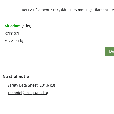
RePLA+ filament z recyklátu 1,75 mm 1 kg Filament-P
Skladom
(1 ks)
€17,21
Jednotková
€17,21 / 1 kg
cena:
Do
Safety Data Sheet (201.6 kB)
Technický list (141.5 kB)