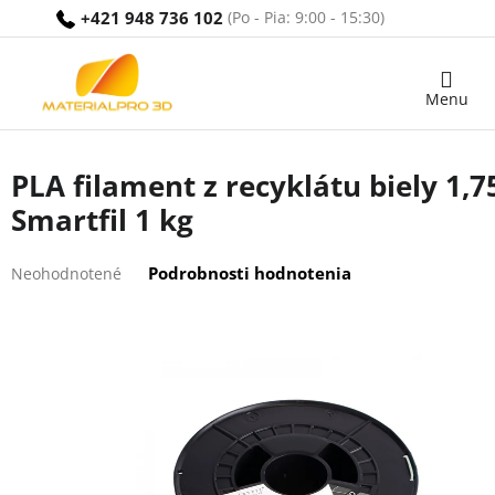
Prejsť
+421 948 736 102
na
obsah
Nákupný
košík
PLA filament z recyklátu biely 1,
Smartfil 1 kg
Priemerné
Podrobnosti hodnotenia
Neohodnotené
hodnotenie
produktu
je
0,0
z
5
hviezdičiek.