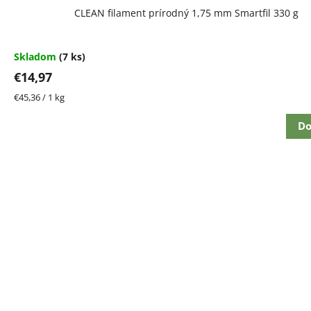
CLEAN filament prírodný 1,75 mm Smartfil 330 g
Skladom
(7 ks)
€14,97
Jednotková
€45,36 / 1 kg
cena:
Do