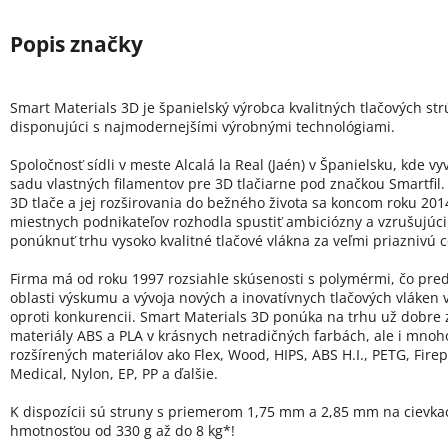
Smart Materials 3D je španielský výrobca kvalitných tlačových st
disponujúci s najmodernejšími výrobnými technológiami.
Spoločnosť sídli v meste Alcalá la Real (Jaén) v Španielsku, kde vy
sadu vlastných filamentov pre 3D tlačiarne pod značkou Smartfil.
3D tlače a jej rozširovania do bežného života sa koncom roku 20
miestnych podnikateľov rozhodla spustiť ambiciózny a vzrušujúci 
ponúknuť trhu vysoko kvalitné tlačové vlákna za veľmi priaznivú 
Firma má od roku 1997 rozsiahle skúsenosti s polymérmi, čo pred
oblasti výskumu a vývoja nových a inovatívnych tlačových vláken
oproti konkurencii. Smart Materials 3D ponúka na trhu už dobre
materiály ABS a PLA v krásnych netradičných farbách, ale i mno
rozšírených materiálov ako Flex, Wood, HIPS, ABS H.I., PETG, Firep
Medical, Nylon, EP, PP a ďalšie.
K dispozícii sú struny s priemerom 1,75 mm a 2,85 mm na cievka
hmotnosťou od 330 g až do 8 kg*!