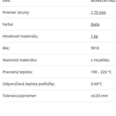
EAN
:
843442901462
Priemer struny
:
1,75 mm
Farba
:
biela
Hmotnosť materiálu
:
1 kg
RAL
:
9010
Vlastnosť materiálu
:
z recyklátu
Pracovná teplota
:
190 - 220 °C
Odporúčaná teplota podložky
:
0-60°C
Tolerancia/priemer
:
±0,03 mm