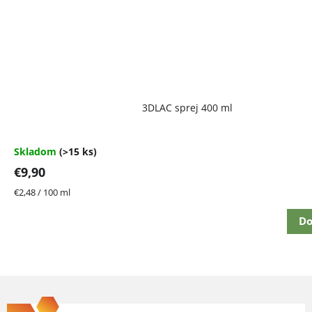
Priemerné
3DLAC sprej 400 ml
hodnotenie
produktu
je
4,7
Skladom
(>15 ks)
z
€9,90
5
hviezdičiek.
Jednotková
€2,48 / 100 ml
cena:
Do
Z
á