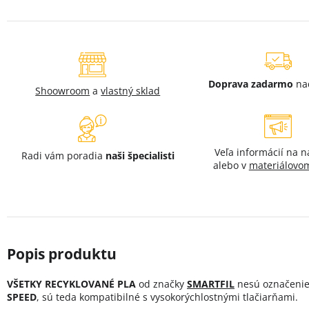
Doprava zadarmo
na
Shoowroom
a
vlastný sklad
Veľa informácií na 
Radi vám poradia
naši špecialisti
alebo v
materiálovom
VŠETKY RECYKLOVANÉ PLA
od značky
SMARTFIL
nesú označeni
SPEED
, sú teda kompatibilné s vysokorýchlostnými tlačiarňami.