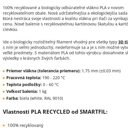
100% recyklované a biologicky odbúrateľné vlákno PLA v novom
recyklovateľnom obale. Nová udržateľnejšia a ekologickejšia sada
ktorá nestráca svoje vlastnosti a kvalitu vlákna pri tlači za vynika
cenu. Nové balenie s recyklovateľnou kartónovou škatuľou a kar
cievkou.
Ide o biologicky rozložiteľný filament vhodný pre všetky typy
3D tl
s ním je veľmi jednoduchý, nedeformuje sa a je s ním možné vytv
veľké predmety. S materiálom PLA od tohto výrobcu dosiahnete s
výsledky v krásnych živých farbách.
Priemer vlákna (tolerancia priemeru):
1,75 mm (±0,03 mm)
Pracovná teplota:
190 - 220 °C
Teplota podložky:
0 - 60 °C
Veľkosť balenia:
1 kg
Farba:
biela (white, RAL 9010)
Vlastnosti PLA RECYCLED od SMARTFIL:
100% recyklovaný