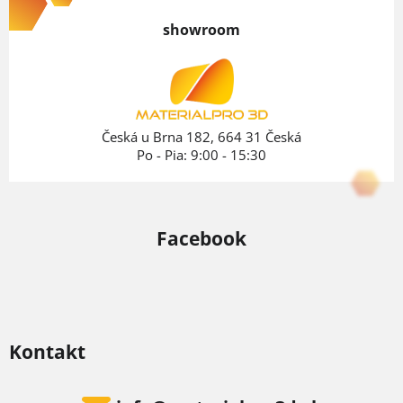
p
showroom
ä
t
i
e
Česká u Brna 182, 664 31 Česká
Po - Pia: 9:00 - 15:30
Facebook
Kontakt