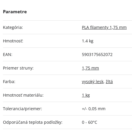
Kategória
:
PLA filamenty 1,75 mm
Hmotnosť
:
1.4 kg
EAN
:
5903175652072
Priemer struny
:
1,75 mm
Farba
:
vysoký lesk
,
žltá
Hmotnosť materiálu
:
1 kg
Tolerancia/priemer
:
+/- 0,05 mm
Odporúčaná teplota podložky
:
0 - 60°C