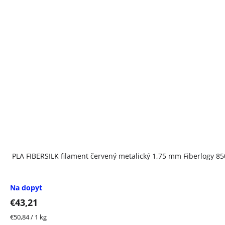
PLA FIBERSILK filament červený metalický 1,75 mm Fiberlogy 85
Na dopyt
€43,21
Jednotková
€50,84 / 1 kg