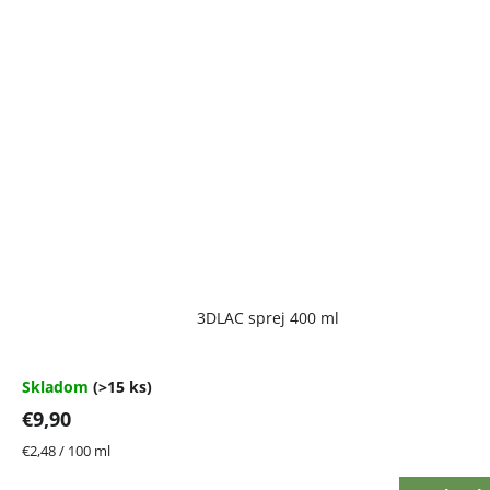
Priemerné
3DLAC sprej 400 ml
hodnotenie
produktu
je
4,7
Skladom
(>15 ks)
z
€9,90
5
hviezdičiek.
Jednotková
€2,48 / 100 ml
cena: