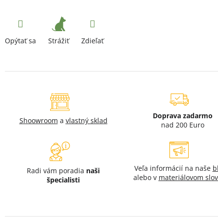
Strážiť
Opýtať sa
Zdieľať
Doprava zadarmo
Shoowroom
a
vlastný sklad
nad 200 Euro
Veľa informácií na naše
b
Radi vám poradia
naši
alebo v
materiálovom slov
špecialisti