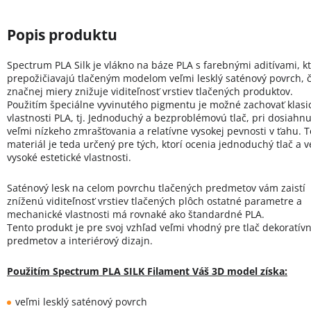
Spectrum PLA Silk je vlákno na báze PLA s farebnými aditívami, k
prepožičiavajú tlačeným modelom veľmi lesklý saténový povrch, 
značnej miery znižuje viditeľnosť vrstiev tlačených produktov.
Použitím špeciálne vyvinutého pigmentu je možné zachovať klasi
vlastnosti PLA, tj. Jednoduchý a bezproblémovú tlač, pri dosiahnu
veľmi nízkeho zmrašťovania a relatívne vysokej pevnosti v ťahu. 
materiál je teda určený pre tých, ktorí ocenia jednoduchý tlač a v
vysoké estetické vlastnosti.
Saténový lesk na celom povrchu tlačených predmetov vám zaistí
zníženú viditeľnosť vrstiev tlačených plôch ostatné parametre a
mechanické vlastnosti má rovnaké ako štandardné PLA.
Tento produkt je pre svoj vzhľad veľmi vhodný pre tlač dekoratív
predmetov a interiérový dizajn.
Použitím Spectrum PLA SILK Filament Váš 3D model získa:
veľmi lesklý saténový povrch