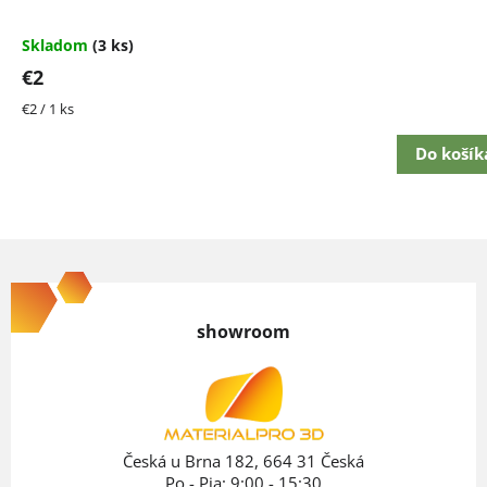
Skladom
(3 ks)
€2
Jednotková
€2 / 1 ks
cena:
Do košík
Z
á
p
showroom
ä
t
i
e
Česká u Brna 182, 664 31 Česká
Po - Pia: 9:00 - 15:30