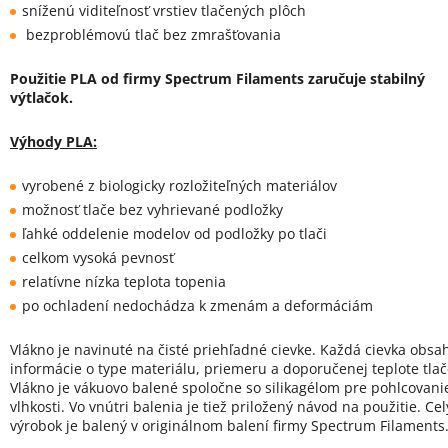
sníženú viditeľnosť vrstiev tlačených plôch
bezproblémovú tlač bez zmrašťovania
Použitie PLA od firmy Spectrum Filaments zaručuje stabilný
výtlačok.
Výhody PLA:
vyrobené z biologicky rozložiteľných materiálov
možnosť tlače bez vyhrievané podložky
ľahké oddelenie modelov od podložky po tlači
celkom vysoká pevnosť
relatívne nízka teplota topenia
po ochladení nedochádza k zmenám a deformáciám
Vlákno je navinuté na čisté priehľadné cievke. Každá cievka obsa
informácie o type materiálu, priemeru a doporučenej teplote tlač
Vlákno je vákuovo balené spoločne so silikagélom pre pohlcovani
vlhkosti. Vo vnútri balenia je tiež priložený návod na použitie. Cel
výrobok je balený v originálnom balení firmy Spectrum Filaments