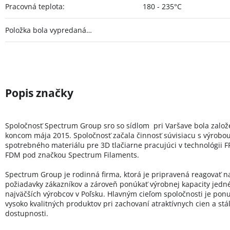
Pracovná teplota
:
180 - 235°C
Položka bola vypredaná…
Spoločnosť Spectrum Group sro so sídlom pri Varšave bola zalo
koncom mája 2015. Spoločnosť začala činnosť súvisiacu s výrobo
spotrebného materiálu pre 3D tlačiarne pracujúci v technológii FF
FDM pod značkou Spectrum Filaments.
Spectrum Group je rodinná firma, ktorá je pripravená reagovať n
požiadavky zákazníkov a zároveň ponúkať výrobnej kapacity jedn
najväčších výrobcov v Poľsku. Hlavným cieľom spoločnosti je pon
vysoko kvalitných produktov pri zachovaní atraktívnych cien a stál
dostupnosti.