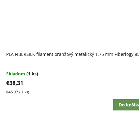
PLA FIBERSILK filament oranžový metalický 1,75 mm Fiberlogy 8
Skladom
(1 ks)
€38,31
Jednotková
€45,07 / 1 kg
cena:
Do košík