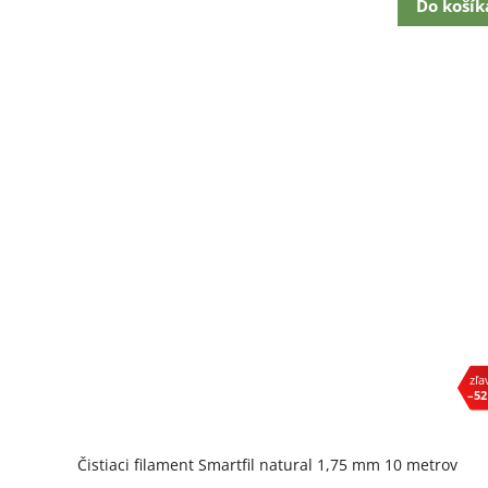
Do košík
–52
Čistiaci filament Smartfil natural 1,75 mm 10 metrov