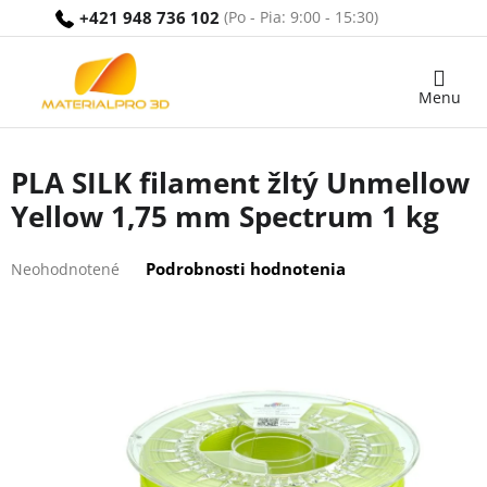
Prejsť
+421 948 736 102
na
obsah
Nákupný
košík
PLA SILK filament žltý Unmellow
Yellow 1,75 mm Spectrum 1 kg
Priemerné
Podrobnosti hodnotenia
Neohodnotené
hodnotenie
produktu
je
0,0
z
5
hviezdičiek.