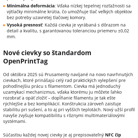
Minimálna deformácia
:
Vďaka nízkej tepelnej rozťažnosti sa
výtlačky minimálne krútia, čo umožňuje tlač veľkých objektov
bez potreby uzavretej tlačovej komory.
Vysoká presnosť
:
Každá cievka je vyrábaná s dôrazom na
detail a kvalitu, s garantovanou toleranciou priemeru ±0,02
mm.
Nové cievky so štandardom
OpenPrintTag
Od októbra 2025 sú Prusamenty navíjané na novo navrhnutých
cievkach, ktoré prinášajú celý rad praktických vylepšení pre
pohodlnejšiu prácu s filamentom. Cievka má jednoduchý
uzamykací mechanizmus, vďaka ktorému ju môžete ľahko
rozobrať a opäť zložiť – dopĺňanie filamentu je tak ešte
rýchlejšie a bez komplikácií. Konštrukcia zároveň zaisťuje
stabilitu pri sušení, a to aj pri vyšších teplotách. Nový užší profil
navyše zvyšuje kompatibilitu s rôznymi multimateriálovými
systémami.
Súčasťou každej novej cievky je aj prepisovateľný
NFC čip