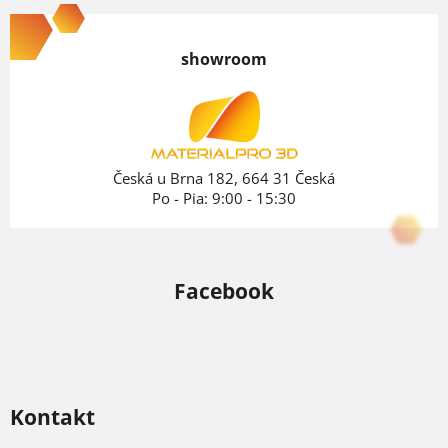
á
p
showroom
ä
t
i
e
Česká u Brna 182, 664 31 Česká
Po - Pia: 9:00 - 15:30
Facebook
Kontakt