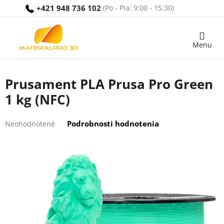
Prejsť
+421 948 736 102
na
obsah
Nákupný
košík
Prusament PLA Prusa Pro Green
1 kg (NFC)
Priemerné
Podrobnosti hodnotenia
Neohodnotené
hodnotenie
produktu
je
0,0
z
5
hviezdičiek.