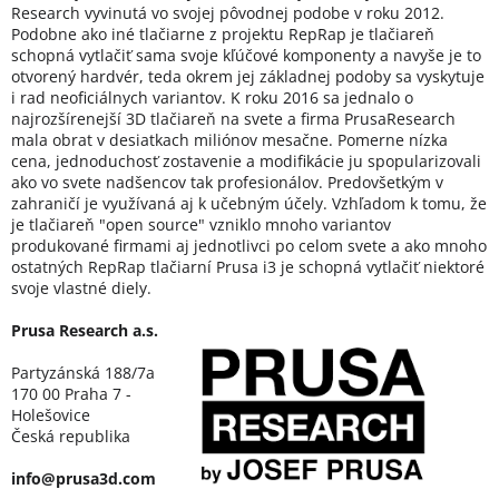
Research vyvinutá vo svojej pôvodnej podobe v roku 2012.
Podobne ako iné tlačiarne z projektu RepRap je tlačiareň
schopná vytlačiť sama svoje kľúčové komponenty a navyše je to
otvorený hardvér, teda okrem jej základnej podoby sa vyskytuje
i rad neoficiálnych variantov. K roku 2016 sa jednalo o
najrozšírenejší 3D tlačiareň na svete a firma PrusaResearch
mala obrat v desiatkach miliónov mesačne. Pomerne nízka
cena, jednoduchosť zostavenie a modifikácie ju spopularizovali
ako vo svete nadšencov tak profesionálov. Predovšetkým v
zahraničí je využívaná aj k učebným účely. Vzhľadom k tomu, že
je tlačiareň "open source" vzniklo mnoho variantov
produkované firmami aj jednotlivci po celom svete a ako mnoho
ostatných RepRap tlačiarní Prusa i3 je schopná vytlačiť niektoré
svoje vlastné diely.
Prusa Research a.s.
Partyzánská 188/7a
170 00 Praha 7 -
Holešovice
Česká republika
info@prusa3d.com