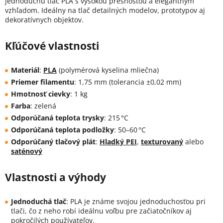
jednoduchú tlač PLA s vysokou presnosťou a elegantným
vzhľadom. Ideálny na tlač detailných modelov, prototypov aj
dekoratívnych objektov.
Kľúčové vlastnosti
Materiál
:
PLA
(polymérová kyselina mliečna)
Priemer filamentu
:
1,75 mm (tolerancia ±0,02 mm)
Hmotnosť cievky
: 1 kg
Farba
:
zelená
Odporúčaná teplota trysky
:
215 °C
Odporúčaná teplota podložky
:
50–60 °C
Odporúčaný tlačový plát
:
Hladký PEI
,
texturovaný
alebo
saténový
Vlastnosti a výhody
Jednoduchá tlač
:
PLA je známe svojou jednoduchosťou pri
tlači, čo z neho robí ideálnu voľbu pre začiatočníkov aj
pokročilých používateľov.