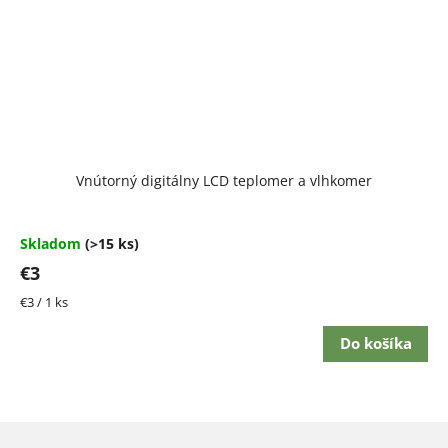
Vnútorný digitálny LCD teplomer a vlhkomer
Skladom
(>15 ks)
€3
Jednotková
€3 / 1 ks
cena:
Do košíka
Z