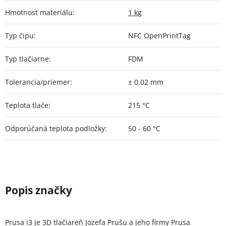
Hmotnosť materiálu
:
1 kg
Typ čipu
:
NFC OpenPrintTag
Typ tlačiarne
:
FDM
Tolerancia/priemer
:
± 0,02 mm
Teplota tlače
:
215 °C
Odporúčaná teplota podložky
:
50 - 60 °C
Prusa i3 je 3D tlačiareň Jozefa Prušu a jeho firmy Prusa