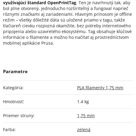
využívajúci štandard OpenPrintTag
. Ten je navrhnutý tak, aby
bol plne otvorený, jednoducho rozšíriteľný a fungoval naprieč
rôznymi značkami aj zariadeniami. Hlavným prínosom je offline
režim – všetky dôležité dáta sú uložené priamo v tagu, takže
tlačiareň cievku rozpozná okamžite, bez potreby internetového
pripojenia alebo uzavretého ekosystému. Tag obsahuje kľúčové
informácie o filamente a možno ho načítať aj prostredníctvom
mobilnej aplikácie Prusa.
Kategória
:
PLA filamenty 1,75 mm
Hmotnosť
:
1.4 kg
Priemer struny
:
1,75 mm
Farba
:
zelená