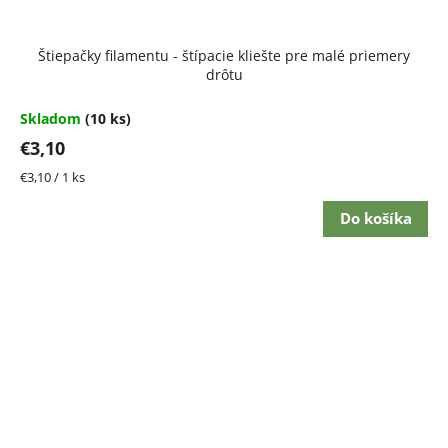
Štiepačky filamentu - štípacie kliešte pre malé priemery
drôtu
Skladom
(10 ks)
€3,10
Jednotková
€3,10 / 1 ks
cena:
Do košíka