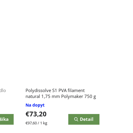
dlo
Polydissolve S1 PVA filament
natural 1,75 mm Polymaker 750 g
Na dopyt
€73,20
šíka
Detail
Jednotková
€97,60 / 1 kg
cena: