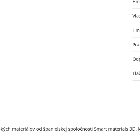
Hmo
Vla
Hmo
Pra
Odp
Tla
kých materiálov od španielskej spoločnosti Smart materials 3D, 