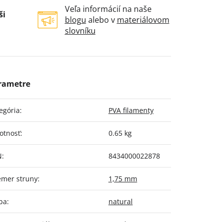
Veľa informácií na naše
ši
blogu
alebo v
materiálovom
slovníku
egória
:
PVA filamenty
otnosť
:
0.65 kg
N
:
8434000022878
emer struny
:
1,75 mm
ba
:
natural