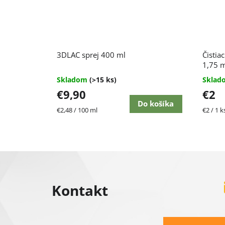
Priemerné
3DLAC sprej 400 ml
Čistiac
hodnotenie
produktu
1,75 
je
Skladom
(>15 ks)
Skla
4,7
€9,90
€2
z
5
Do košíka
Jednotková
Jednot
€2,48 / 100 ml
€2 / 1 k
hviezdičiek.
cena:
cena:
Z
á
Kontakt
p