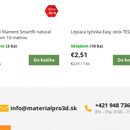
–52 %
i filament Smartfil natural
Lepiaca tyčinka Easy stick TE
mm 10 metrov
dom
(3 ks)
Skladom
(10 ks)
€2,51
Do košíka
Do ko
ková
Jednotková
s
€2,51 / 1 ks
cena:
+421 948 736
info
@
materialpro3d.sk