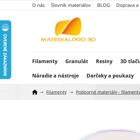
Prejsť
O nás
Slovník materiálov
BLOG
Doprava a 
na
obsah
Filamenty
Granulát
Resiny
3D tlač
Náradie a nástroje
Darčeky a poukazy
Filamenty
Podporné materiály - filament