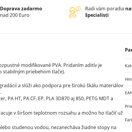
Doprava zadarmo
Radi vám poradia
na
nad 200 Euro
špecialisti
ozpustné modifikované PVA. Pridaním aditív je
Kat
so stabilným priebehom tlače).
Hm
gradácii a slúži ako podpora pre širokú škálu materiálov
.
EA
ter, PA HT, PA CF, EP, PLA 3D870 aj 850, PETG MDT a
Pri
racuje v širšom teplotnom rozsahu a možno ho tlačiť už
Far
 alebo studenou vodou, nezanecháva žiadne stopy na