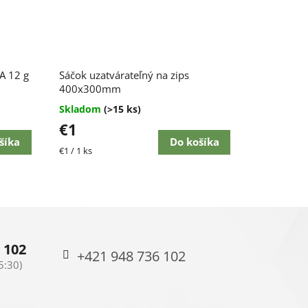
Priemerné
SA 12 g
Sáčok uzatvárateľný na zips
hodnotenie
produktu
400x300mm
je
Skladom
(>15 ks)
4,5
€1
z
5
šíka
Do košíka
Jednotková
€1 / 1 ks
hviezdičiek.
cena:
 102
+421 948 736 102