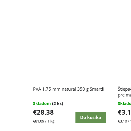
PVA 1,75 mm natural 350 g Smartfil
Štiepa
pre ma
Skladom
(2 ks)
Skla
€28,38
€3,
Do košíka
Jednotková
Jednot
€81,09 / 1 kg
€3,10 / 
cena:
cena: