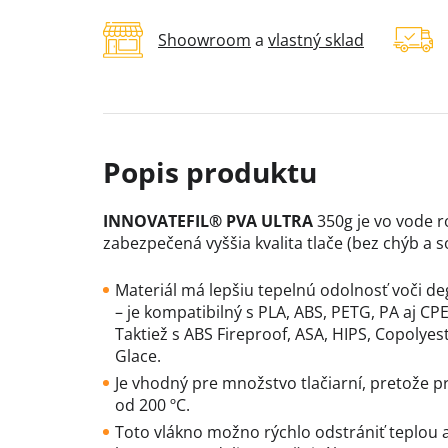
Shoowroom
a
vlastný sklad
INNOVATEFIL® PVA ULTRA
350g je vo vode r
zabezpečená vyššia kvalita tlače (bez chýb a 
Materiál má lepšiu tepelnú odolnosť voči de
– je kompatibilný s PLA, ABS, PETG, PA aj CPE
Taktiež s ABS Fireproof, ASA, HIPS, Copolyes
Glace.
Je vhodný pre množstvo tlačiarní, pretože p
od 200 ºC.
Toto vlákno možno rýchlo odstrániť teplou