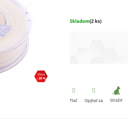
Skladom
(2 ks)
–28 %
Strážiť
Tlač
Opýtať sa