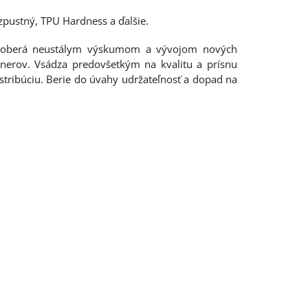
ozpustný, TPU Hardness a ďalšie.
a zaoberá neustálym výskumom a vývojom nových
tnerov. Vsádza predovšetkým na kvalitu a prísnu
stribúciu. Berie do úvahy udržateľnosť a dopad na