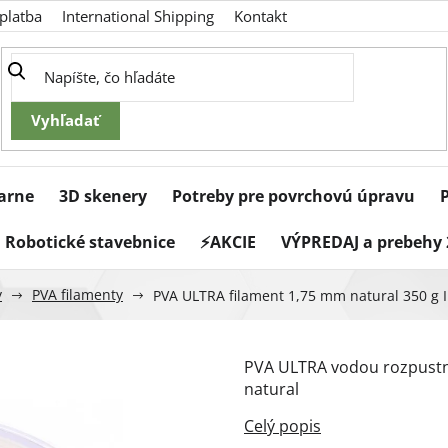
platba
International Shipping
Kontakt
iarne
3D skenery
Potreby pre povrchovú úpravu
Robotické stavebnice
⚡AKCIE
VÝPREDAJ a prebehy 
y
PVA filamenty
PVA ULTRA filament 1,75 mm natural 350 g I
PVA ULTRA vodou rozpustný
natural