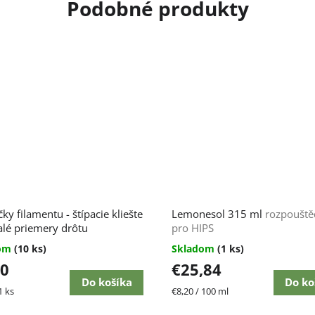
čky filamentu - štípacie kliešte
Lemonesol 315 ml
rozpouště
lé priemery drôtu
pro HIPS
dom
(10 ks)
Skladom
(1 ks)
10
€25,84
Do košíka
Do ko
ková
Jednotková
1 ks
€8,20 / 100 ml
cena: