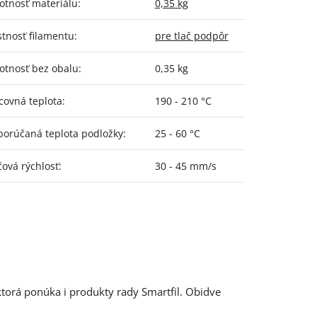
tnosť materiálu
:
0,35 kg
stnosť filamentu
:
pre tlač podpôr
tnosť bez obalu
:
0,35 kg
covná teplota
:
190 - 210 °C
orúčaná teplota podložky
:
25 - 60 °C
čová rýchlosť
:
30 - 45 mm/s
ktorá ponúka i produkty rady Smartfil. Obidve