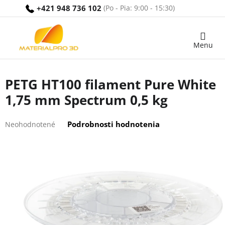
Prejsť
+421 948 736 102
na
obsah
Nákupný
košík
PETG HT100 filament Pure White
1,75 mm Spectrum 0,5 kg
Priemerné
Podrobnosti hodnotenia
Neohodnotené
hodnotenie
produktu
je
0,0
z
5
hviezdičiek.