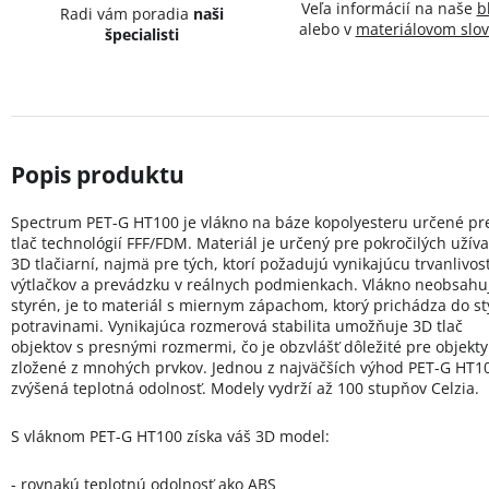
Veľa informácií na naše
b
Radi vám poradia
naši
alebo v
materiálovom slov
špecialisti
Spectrum PET-G HT100 je vlákno na báze kopolyesteru určené pr
tlač technológií FFF/FDM. Materiál je určený pre pokročilých užíva
3D tlačiarní, najmä pre tých, ktorí požadujú vynikajúcu trvanlivos
výtlačkov a prevádzku v reálnych podmienkach. Vlákno neobsahu
styrén, je to materiál s miernym zápachom, ktorý prichádza do st
potravinami. Vynikajúca rozmerová stabilita umožňuje 3D tlač
objektov s presnými rozmermi, čo je obzvlášť dôležité pre objekty
zložené z mnohých prvkov. Jednou z najväčších výhod PET-G HT10
zvýšená teplotná odolnosť. Modely vydrží až 100 stupňov Celzia.
S vláknom PET-G HT100 získa váš 3D model:
- rovnakú teplotnú odolnosť ako ABS