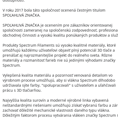
dostupnosti.
V roku 2017 bola táto spoločnosť ocenená čestným titulom
SPOĽAHLIVÁ ZNAČKA.
SPOĽAHLIVÁ ZNAČKA je ocenením pre zákazníkov orientovanej
spoločnosti zameranej na spoločenskú zodpovednosť, profesional
obchodnej činnosti a vysokú kvalitu ponúkaných produktov a služ
Produkty Spectrum Filaments sú vysoko kvalitné materiály, ktoré
umožňujú každému užívateľovi objaviť plný potenciál 3D tlače a
prenášať aj najrozmanitejšie projekt do reálneho sveta. Rôzne
materiály a rozmanitosť farieb nie sú jedinými výhodami značky
Spectrum.
Vylepšená kvalita materiálu a pozornosť venovaná detailom vo
výrobnom procese umožňujú, aby si vlákna Spectrum dlhodobo
udržiavala sýte farby, "spolupracovali" s užívateľom a uľahčovali
prácu s 3D tlačiarňou.
Najvyššia kvalita surovín a moderné výrobné linka vybavená
neštandardnými riešeniami umožňujú získať vybranú farbu a zá
zachovať dôležité mechanické vlastnosti daného typu vlákna.
Dôležitým faktorom procesu vytvárania vlákien značky Spectrum 