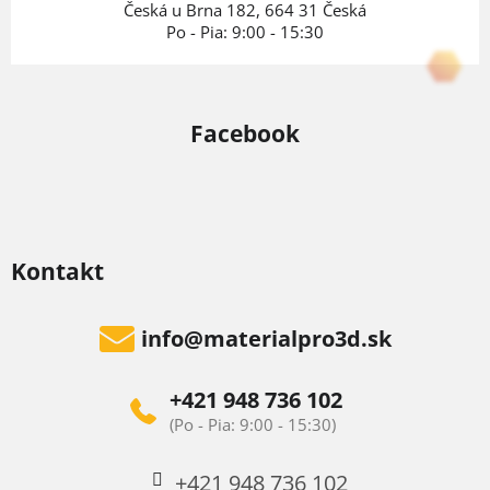
e
Česká u Brna 182, 664 31 Česká
Po - Pia: 9:00 - 15:30
Facebook
Kontakt
info
@
materialpro3d.sk
+421 948 736 102
+421 948 736 102