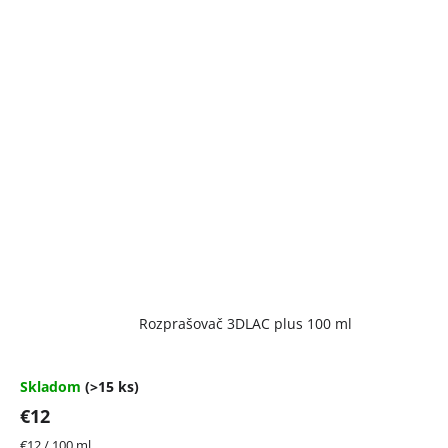
Rozprašovač 3DLAC plus 100 ml
Skladom
(>15 ks)
€12
Jednotková
€12 / 100 ml