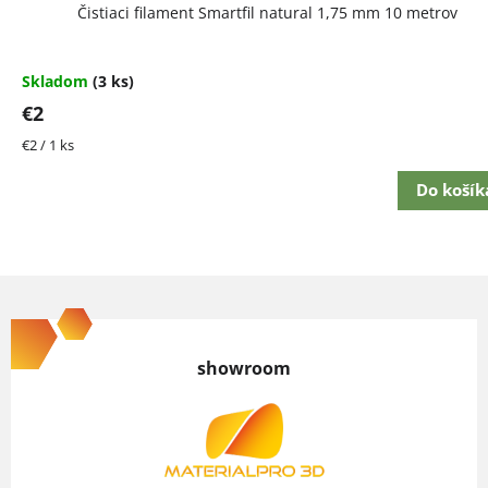
Čistiaci filament Smartfil natural 1,75 mm 10 metrov
Skladom
(3 ks)
€2
Jednotková
€2 / 1 ks
cena:
Do košík
Z
á
p
showroom
ä
t
i