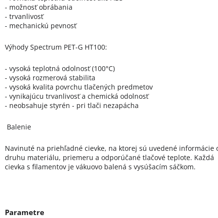
- možnosť obrábania
- trvanlivosť
- mechanickú pevnosť
Výhody Spectrum PET-G HT100:
- vysoká teplotná odolnosť (100°C)
- vysoká rozmerová stabilita
- vysoká kvalita povrchu tlačených predmetov
- vynikajúcu trvanlivosť a chemická odolnosť
- neobsahuje styrén - pri tlači nezapácha
Balenie
Navinuté na priehľadné cievke, na ktorej sú uvedené informácie 
druhu materiálu, priemeru a odporúčané tlačové teplote. Každá
cievka s filamentov je vákuovo balená s vysúšacím sáčkom.