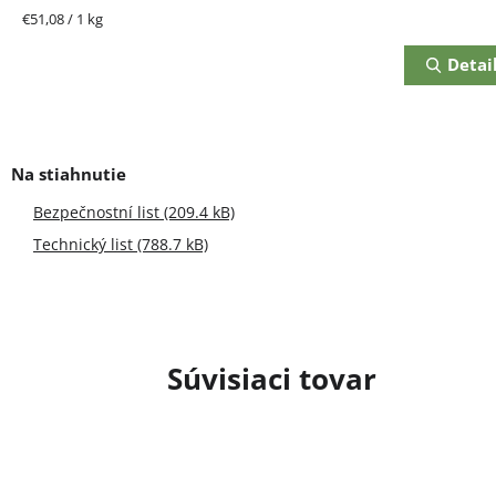
Jednotková
€51,08 / 1 kg
cena:
Detai
Bezpečnostní list (209.4 kB)
Technický list (788.7 kB)
Súvisiaci tovar