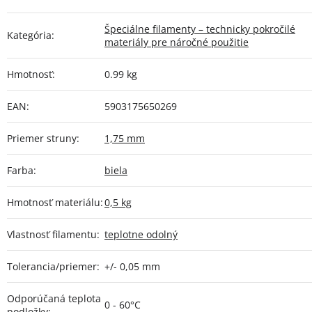
Špeciálne filamenty – technicky pokročilé
Kategória
:
materiály pre náročné použitie
Hmotnosť
:
0.99 kg
EAN
:
5903175650269
Priemer struny
:
1,75 mm
Farba
:
biela
Hmotnosť materiálu
:
0,5 kg
Vlastnosť filamentu
:
teplotne odolný
Tolerancia/priemer
:
+/- 0,05 mm
Odporúčaná teplota
0 - 60°C
podložky
: