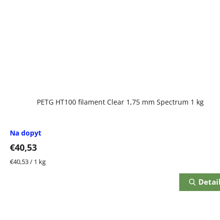
PETG HT100 filament Clear 1,75 mm Spectrum 1 kg
Na dopyt
€40,53
Jednotková
€40,53 / 1 kg
cena:
Detai