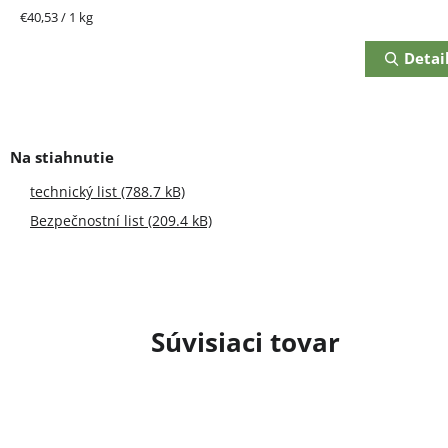
Jednotková
€40,53 / 1 kg
cena:
Detai
technický list (788.7 kB)
Bezpečnostní list (209.4 kB)
Súvisiaci tovar