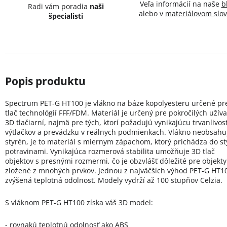
Veľa informácií na naše
b
Radi vám poradia
naši
alebo v
materiálovom slov
špecialisti
Spectrum PET-G HT100 je vlákno na báze kopolyesteru určené pr
tlač technológií FFF/FDM. Materiál je určený pre pokročilých užíva
3D tlačiarní, najmä pre tých, ktorí požadujú vynikajúcu trvanlivos
výtlačkov a prevádzku v reálnych podmienkach. Vlákno neobsahu
styrén, je to materiál s miernym zápachom, ktorý prichádza do st
potravinami. Vynikajúca rozmerová stabilita umožňuje 3D tlač
objektov s presnými rozmermi, čo je obzvlášť dôležité pre objekty
zložené z mnohých prvkov. Jednou z najväčších výhod PET-G HT10
zvýšená teplotná odolnosť. Modely vydrží až 100 stupňov Celzia.
S vláknom PET-G HT100 získa váš 3D model:
- rovnakú teplotnú odolnosť ako ABS