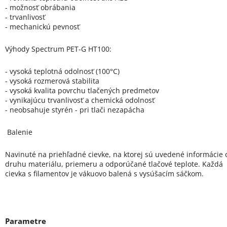
- možnosť obrábania
- trvanlivosť
- mechanickú pevnosť
Výhody Spectrum PET-G HT100:
- vysoká teplotná odolnosť (100°C)
- vysoká rozmerová stabilita
- vysoká kvalita povrchu tlačených predmetov
- vynikajúcu trvanlivosť a chemická odolnosť
- neobsahuje styrén - pri tlači nezapácha
Balenie
Navinuté na priehľadné cievke, na ktorej sú uvedené informácie 
druhu materiálu, priemeru a odporúčané tlačové teplote. Každá
cievka s filamentov je vákuovo balená s vysúšacím sáčkom.