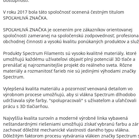
dostupnosti.
V roku 2017 bola táto spoločnosť ocenená čestným titulom
SPOĽAHLIVÁ ZNAČKA.
SPOĽAHLIVÁ ZNAČKA je ocenením pre zákazníkov orientovanej
spoločnosti zameranej na spoločenskú zodpovednosť, profesional
obchodnej činnosti a vysokú kvalitu ponúkaných produktov a služ
Produkty Spectrum Filaments sú vysoko kvalitné materiály, ktoré
umožňujú každému užívateľovi objaviť plný potenciál 3D tlače a
prenášať aj najrozmanitejšie projekt do reálneho sveta. Rôzne
materiály a rozmanitosť farieb nie sú jedinými výhodami značky
Spectrum.
Vylepšená kvalita materiálu a pozornosť venovaná detailom vo
výrobnom procese umožňujú, aby si vlákna Spectrum dlhodobo
udržiavala sýte farby, "spolupracovali" s užívateľom a uľahčovali
prácu s 3D tlačiarňou.
Najvyššia kvalita surovín a moderné výrobné linka vybavená
neštandardnými riešeniami umožňujú získať vybranú farbu a zá
zachovať dôležité mechanické vlastnosti daného typu vlákna.
Dôležitým faktorom procesu vytvárania vlákien značky Spectrum 