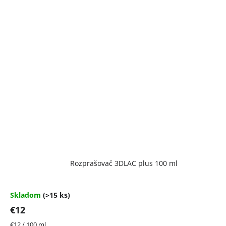
Rozprašovač 3DLAC plus 100 ml
Skladom
(>15 ks)
€12
Jednotková
€12 / 100 ml