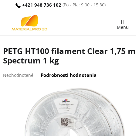
Prejsť
+421 948 736 102
na
obsah
Nákupný
košík
PETG HT100 filament Clear 1,75 
Spectrum 1 kg
Priemerné
Podrobnosti hodnotenia
Neohodnotené
hodnotenie
produktu
je
0,0
z
5
hviezdičiek.