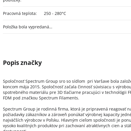
Pracovná teplota
:
250 - 280°C
Položka bola vypredaná…
Spoločnosť Spectrum Group sro so sídlom pri Varšave bola zalo
koncom mája 2015. Spoločnosť začala činnosť súvisiacu s výrobo
spotrebného materiálu pre 3D tlačiarne pracujúci v technológii FF
FDM pod značkou Spectrum Filaments.
Spectrum Group je rodinná firma, ktorá je pripravená reagovať n
požiadavky zákazníkov a zároveň ponúkať výrobnej kapacity jedn
najväčších výrobcov v Poľsku. Hlavným cieľom spoločnosti je pon
vysoko kvalitných produktov pri zachovaní atraktívnych cien a stál