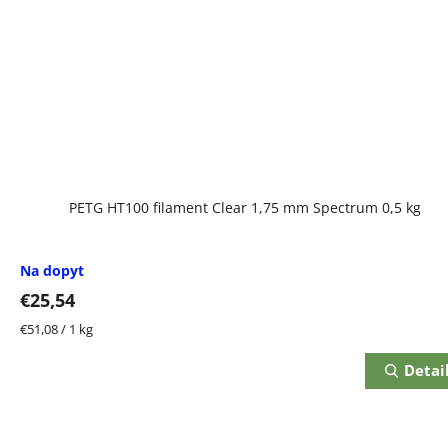
PETG HT100 filament Clear 1,75 mm Spectrum 0,5 kg
Na dopyt
€25,54
Jednotková
€51,08 / 1 kg
cena:
Detai