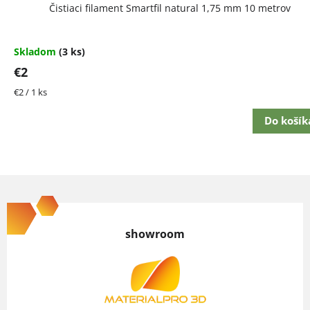
Čistiaci filament Smartfil natural 1,75 mm 10 metrov
Skladom
(3 ks)
€2
Jednotková
€2 / 1 ks
cena:
Do košík
Z
á
p
showroom
ä
t
i