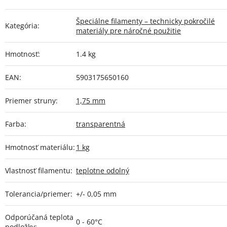
Špeciálne filamenty – technicky pokročilé
Kategória
:
materiály pre náročné použitie
Hmotnosť
:
1.4 kg
EAN
:
5903175650160
Priemer struny
:
1,75 mm
Farba
:
transparentná
Hmotnosť materiálu
:
1 kg
Vlastnosť filamentu
:
teplotne odolný
Tolerancia/priemer
:
+/- 0,05 mm
Odporúčaná teplota
0 - 60°C
podložky
: