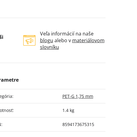
Veľa informácií na naše
ši
blogu
alebo v
materiálovom
slovníku
egória
:
PET-G 1,75 mm
otnosť
:
1.4 kg
N
:
8594173675315