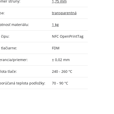
emer struny
:
1,75 mm
ba
:
transparentná
tnosť materiálu
:
1 kg
 čipu
:
NFC OpenPrintTag
 tlačiarne
:
FDM
erancia/priemer
:
± 0,02 mm
lota tlače
:
240 - 260 °C
orúčaná teplota podložky
:
70 - 90 °C