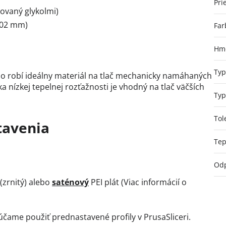
Pri
kovaný glykolmi)
,02 mm)
Far
Hmo
Typ
o robí ideálny materiál na tlač mechanicky namáhaných
a nízkej tepelnej rozťažnosti je vhodný na tlač väčších
Typ
Tol
tavenia
Tep
Odp
(zrnitý) alebo
saténový
PEI plát (Viac informácií o
čame použiť prednastavené profily v PrusaSliceri.