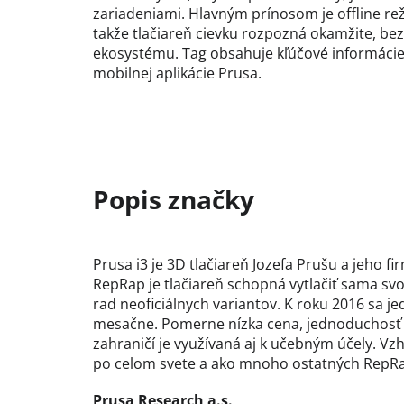
zariadeniami. Hlavným prínosom je offline rež
takže tlačiareň cievku rozpozná okamžite, be
ekosystému. Tag obsahuje kľúčové informácie
mobilnej aplikácie Prusa.
Prusa i3 je 3D tlačiareň Jozefa Prušu a jeho 
RepRap je tlačiareň schopná vytlačiť sama svo
rad neoficiálnych variantov. K roku 2016 sa j
mesačne. Pomerne nízka cena, jednoduchosť zo
zahraničí je využívaná aj k učebným účely. Vz
po celom svete a ako mnoho ostatných RepRap t
Prusa Research a.s.