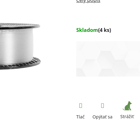
Skladom
(4 ks)
Strážiť
Tlač
Opýtať sa