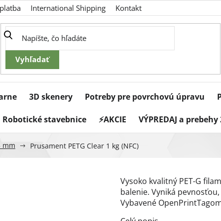
platba
International Shipping
Kontakt
iarne
3D skenery
Potreby pre povrchovú úpravu
Robotické stavebnice
⚡AKCIE
VÝPREDAJ a prebehy 
5 mm
Prusament PETG Clear 1 kg (NFC)
Vysoko kvalitný PET-G filam
balenie. Vyniká pevnosťou
Vybavené OpenPrintTagom 