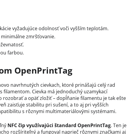
kácie vyžadujúce odolnosť voči vyšším teplotám.
a minimálne zmršťovanie.
ževnatosť.
nou farbou.
dom OpenPrintTag
ovo navrhnutých cievkach, ktoré prinášajú celý rad
u s filamentom. Cievka má jednoduchý uzamykací
ozobrať a opäť zložiť – dopĺňanie filamentu je tak ešte
ň zaisťuje stabilitu pri sušení, a to aj pri vyšších
mpatibilitu s rôznymi multimateriálovými systémami.
eľný
NFC čip využívajúci štandard OpenPrintTag
. Ten je
cho rozšíriteľný a fungoval naprieč rôznymi značkami aj