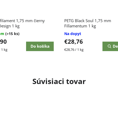
erné
filament 1,75 mm čierny
PETG Black Soul 1,75 mm
enie
tu
Design 1 kg
Fillamentum 1 kg
dom
(>15 ks)
Na dopyt
,90
€28,76
Do košíka
De
ková
Jednotková
 1 kg
€28,76 / 1 kg
čiek.
cena:
Súvisiaci tovar