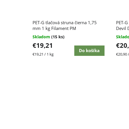
Priem
PET-G tlačová struna čierna 1,75
PET-G 
hodnot
mm 1 kg Filament PM
produk
Devil 
je
Skladom
(15 ks)
Skla
4,4
€19,21
€20
z
5
Do košíka
Jednotková
Jednot
€19,21 / 1 kg
€20,90 /
hviezdi
cena:
cena: