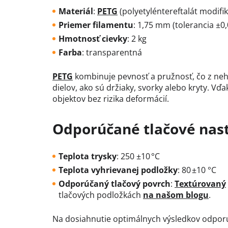
Materiál
:
PETG
(polyetyléntereftalát modifi
Priemer filamentu
:
1,75 mm (tolerancia ±0
Hmotnosť cievky
: 2 kg
Farba
:
transparentná
PETG
kombinuje pevnosť a pružnosť, čo z neh
dielov, ako sú držiaky, svorky alebo kryty.
Vďak
objektov bez rizika deformácií.
Odporúčané tlačové nas
Teplota trysky
:
250 ±10 °C
Teplota vyhrievanej podložky
:
80 ±10 °C
Odporúčaný tlačový povrch
:
Textúrovaný
tlačových podložkách
na našom blogu
.
Na dosiahnutie optimálnych výsledkov odporú