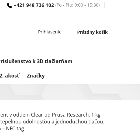
+421 948 736 102
Nákupný
Prázdny košík
košík
Príslušenstvo k 3D tlačiarňam
2. akosť
Značky
ent v odtieni Clear od Prusa Research, 1 kg
, tepelnou odolnosťou a jednoduchou tlačou.
– NFC tag.