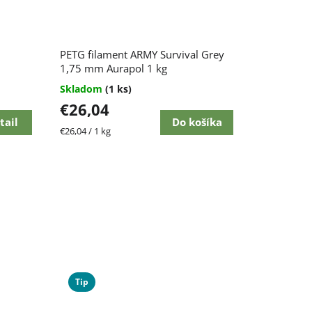
PETG filament ARMY Survival Grey
1,75 mm Aurapol 1 kg
Skladom
(1 ks)
€26,04
tail
Do košíka
Jednotková
€26,04 / 1 kg
cena:
Tip