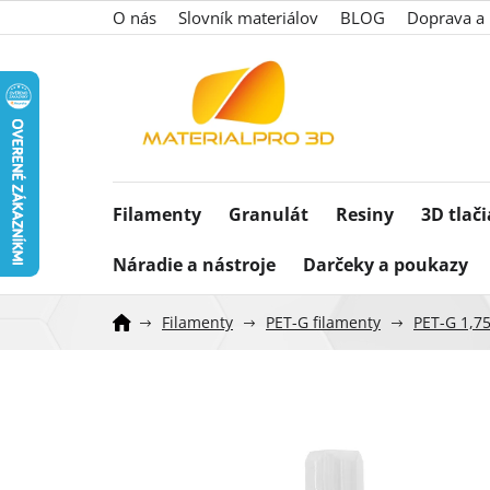
Prejsť
O nás
Slovník materiálov
BLOG
Doprava a 
na
obsah
Filamenty
Granulát
Resiny
3D tlač
Náradie a nástroje
Darčeky a poukazy
Filamenty
PET-G filamenty
PET-G 1,7