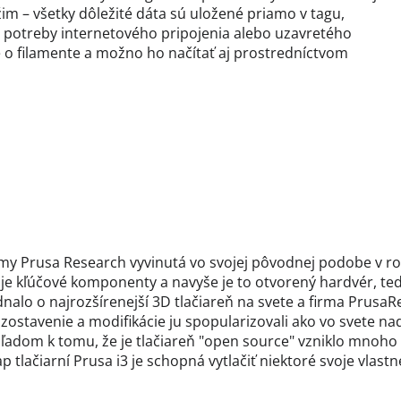
im – všetky dôležité dáta sú uložené priamo v tagu,
z potreby internetového pripojenia alebo uzavretého
 o filamente a možno ho načítať aj prostredníctvom
firmy Prusa Research vyvinutá vo svojej pôvodnej podobe v r
je kľúčové komponenty a navyše je to otvorený hardvér, ted
ednalo o najrozšírenejší 3D tlačiareň na svete a firma Prusa
stavenie a modifikácie ju spopularizovali ako vo svete na
hľadom k tomu, že je tlačiareň "open source" vzniklo mnoho
lačiarní Prusa i3 je schopná vytlačiť niektoré svoje vlastné