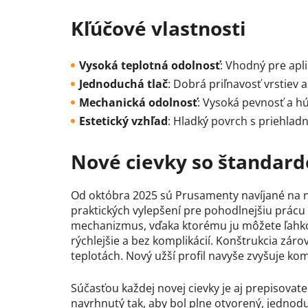
Kľúčové vlastnosti
Vysoká teplotná odolnosť
:
Vhodný pre apli
Jednoduchá tlač
:
Dobrá priľnavosť vrstiev 
Mechanická odolnosť
:
Vysoká pevnosť a hú
Estetický vzhľad
:
Hladký povrch s priehlad
Nové cievky so štandar
Od októbra 2025 sú Prusamenty navíjané na n
praktických vylepšení pre pohodlnejšiu prác
mechanizmus, vďaka ktorému ju môžete ľahko r
rýchlejšie a bez komplikácií. Konštrukcia zárove
teplotách. Nový užší profil navyše zvyšuje ko
Súčasťou každej novej cievky je aj prepisovat
navrhnutý tak, aby bol plne otvorený, jednodu