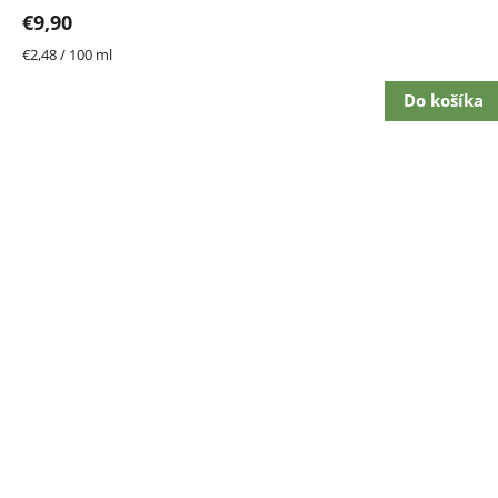
z
€9,90
5
hviezdičiek.
Jednotková
€2,48 / 100 ml
cena:
Do košíka