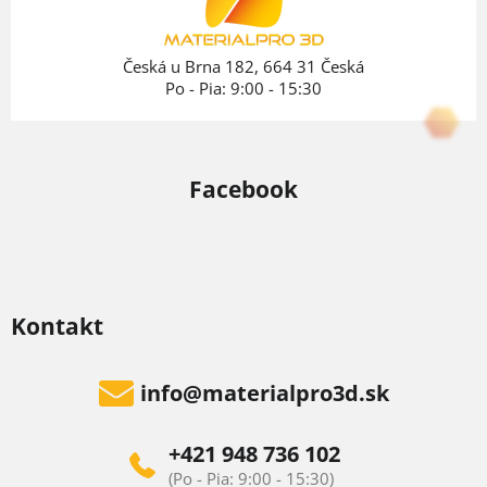
i
e
Česká u Brna 182, 664 31 Česká
Po - Pia: 9:00 - 15:30
Facebook
Kontakt
info
@
materialpro3d.sk
+421 948 736 102