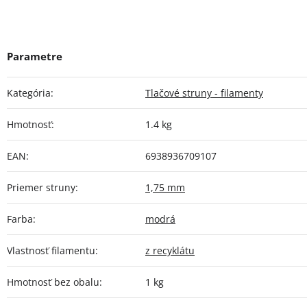
Kategória
:
Tlačové struny - filamenty
Hmotnosť
:
1.4 kg
EAN
:
6938936709107
Priemer struny
:
1,75 mm
Farba
:
modrá
Vlastnosť filamentu
:
z recyklátu
Hmotnosť bez obalu
:
1 kg