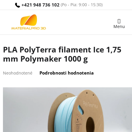
Prejsť
+421 948 736 102
na
obsah
Nákupný
košík
PLA PolyTerra filament Ice 1,75
mm Polymaker 1000 g
Priemerné
Podrobnosti hodnotenia
Neohodnotené
hodnotenie
produktu
je
0,0
z
5
hviezdičiek.