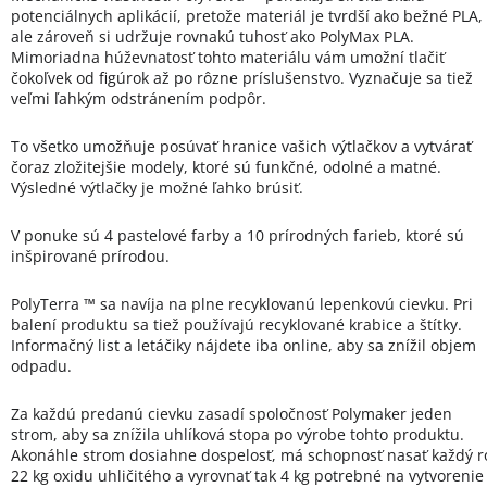
potenciálnych aplikácií, pretože materiál je tvrdší ako bežné PLA,
ale zároveň si udržuje rovnakú tuhosť ako PolyMax PLA.
Mimoriadna húževnatosť tohto materiálu vám umožní tlačiť
čokoľvek od figúrok až po rôzne príslušenstvo. Vyznačuje sa tiež
veľmi ľahkým odstránením podpôr.
To všetko umožňuje posúvať hranice vašich výtlačkov a vytvárať
čoraz zložitejšie modely, ktoré sú funkčné, odolné a matné.
Výsledné výtlačky je možné ľahko brúsiť.
V ponuke sú 4 pastelové farby a 10 prírodných farieb, ktoré sú
inšpirované prírodou.
PolyTerra ™ sa navíja na plne recyklovanú lepenkovú cievku. Pri
balení produktu sa tiež používajú recyklované krabice a štítky.
Informačný list a letáčiky nájdete iba online, aby sa znížil objem
odpadu.
Za každú predanú cievku zasadí spoločnosť Polymaker jeden
strom, aby sa znížila uhlíková stopa po výrobe tohto produktu.
Akonáhle strom dosiahne dospelosť, má schopnosť nasať každý r
22 kg oxidu uhličitého a vyrovnať tak 4 kg potrebné na vytvorenie