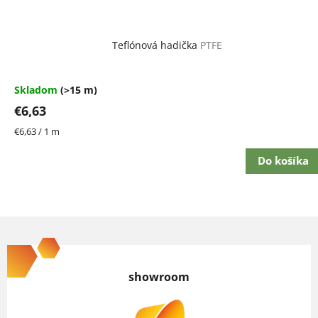
Teflónová hadička
PTFE
Skladom
(>15 m)
€6,63
Jednotková
€6,63 / 1 m
cena:
Do košíka
Z
á
p
showroom
ä
t