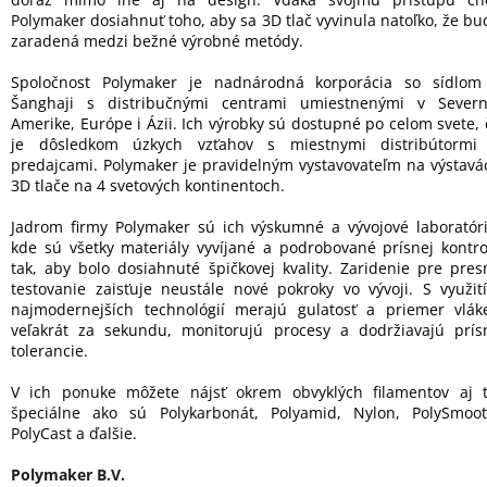
Polymaker dosiahnuť toho, aby sa 3D tlač vyvinula natoľko, že bu
zaradená medzi bežné výrobné metódy.
Spoločnost Polymaker je nadnárodná korporácia so sídlom
Šanghaji s distribučnými centrami umiestnenými v Severn
Amerike, Európe i Ázii. Ich výrobky sú dostupné po celom svete, 
je dôsledkom úzkych vzťahov s miestnymi distribútormi
predajcami. Polymaker je pravidelným vystavovateľm na výstavá
3D tlače na 4 svetových kontinentoch.
Jadrom firmy Polymaker sú ich výskumné a vývojové laboratóri
kde sú všetky materiály vyvíjané a podrobované prísnej kontro
tak, aby bolo dosiahnuté špičkovej kvality. Zaridenie pre pres
testovanie zaisťuje neustále nové pokroky vo vývoji. S využit
najmodernejších technológií merajú gulatosť a priemer vlák
veľakrát za sekundu, monitorujú procesy a dodržiavajú prís
tolerancie.
V ich ponuke môžete nájsť okrem obvyklých filamentov aj t
špeciálne ako sú Polykarbonát, Polyamid, Nylon, PolySmoot
PolyCast a ďalšie.
Polymaker B.V.