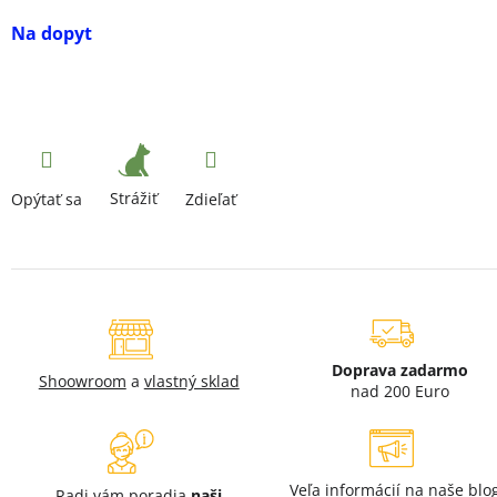
Na dopyt
Strážiť
Opýtať sa
Zdieľať
Doprava zadarmo
Shoowroom
a
vlastný sklad
nad 200 Euro
Veľa informácií na naše
blo
Radi vám poradia
naši