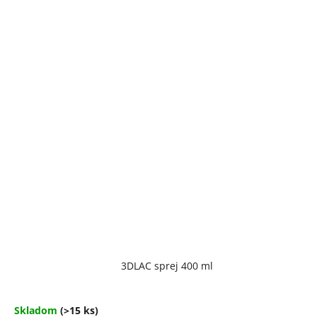
Priemerné
3DLAC sprej 400 ml
hodnotenie
produktu
je
4,7
Skladom
(>15 ks)