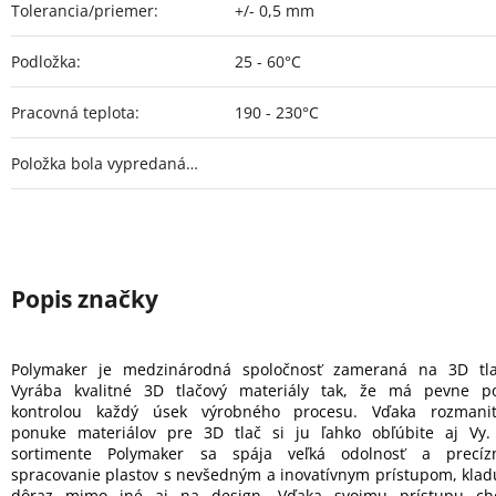
Tolerancia/priemer
:
+/- 0,5 mm
Podložka
:
25 - 60°C
Pracovná teplota
:
190 - 230°C
Položka bola vypredaná…
Polymaker je medzinárodná spoločnosť zameraná na 3D tla
Vyrába kvalitné 3D tlačový materiály tak, že má pevne p
kontrolou každý úsek výrobného procesu. Vďaka rozmanit
ponuke materiálov pre 3D tlač si ju ľahko obľúbite aj Vy.
sortimente Polymaker sa spája veľká odolnosť a precíz
spracovanie plastov s nevšedným a inovatívnym prístupom, klad
dôraz mimo iné aj na design. Vďaka svojmu prístupu ch