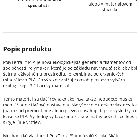
alebo v
materiálovom
špecialisti
slovníku
PolyTerra ™ PLA je nová ekologickejšia generácia filamentov od
spoločnosti Polymaker, ktorá je od základu navrhnutá tak, aby bo
šetrná k životnému prostrediu. Je kombináciou organických
minerálov a PLA, čo výrazne znižuje obsah plastov a vytvára
ekologickejší 3D tlačový materiál.
Tento materiál sa tlačí rovnako ako PLA, takže nebudete musieť
meniť žiadne tlačové nastavenia. Navyše v niektorých vlastnostia
(napríklad premostenie alebo previs) dosahuje lepšie výsledky ak
klasické PLA. Výsledný výtlačok má krásne matný povrch, čo lepši
skryje línie vrstiev.
Mechanické vlastnosti PolyTerra ™ ponúkajú širokú škálu