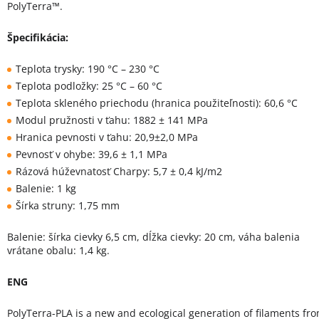
PolyTerra™.
Špecifikácia:
Teplota trysky: 190 °C – 230 °C
Teplota podložky: 25 °C – 60 °C
Teplota skleného priechodu (hranica použiteľnosti): 60,6 °C
Modul pružnosti v ťahu: 1882 ± 141 MPa
Hranica pevnosti v ťahu: 20,9±2,0 MPa
Pevnosť v ohybe: 39,6 ± 1,1 MPa
Rázová húževnatosť Charpy: 5,7 ± 0,4 kJ/m2
Balenie: 1 kg
Šírka struny: 1,75 mm
Balenie: šírka cievky 6,5 cm, dĺžka cievky: 20 cm, váha balenia
vrátane obalu: 1,4 kg.
ENG
PolyTerra-PLA is a new and ecological generation of filaments fr