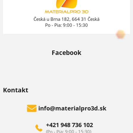
i
e
Česká u Brna 182, 664 31 Česká
Po - Pia: 9:00 - 15:30
Facebook
Kontakt
info
@
materialpro3d.sk
+421 948 736 102