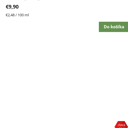
z
€9,90
5
hviezdičiek.
Jednotková
€2,48 / 100 ml
cena:
Do košíka