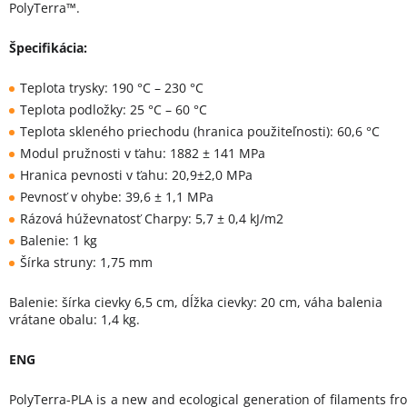
PolyTerra™.
Špecifikácia:
Teplota trysky: 190 °C – 230 °C
Teplota podložky: 25 °C – 60 °C
Teplota skleného priechodu (hranica použiteľnosti): 60,6 °C
Modul pružnosti v ťahu: 1882 ± 141 MPa
Hranica pevnosti v ťahu: 20,9±2,0 MPa
Pevnosť v ohybe: 39,6 ± 1,1 MPa
Rázová húževnatosť Charpy: 5,7 ± 0,4 kJ/m2
Balenie: 1 kg
Šírka struny: 1,75 mm
Balenie: šírka cievky 6,5 cm, dĺžka cievky: 20 cm, váha balenia
vrátane obalu: 1,4 kg.
ENG
PolyTerra-PLA is a new and ecological generation of filaments fr