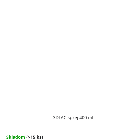
Priemerné
3DLAC sprej 400 ml
hodnotenie
produktu
je
4,7
Skladom
(>15 ks)