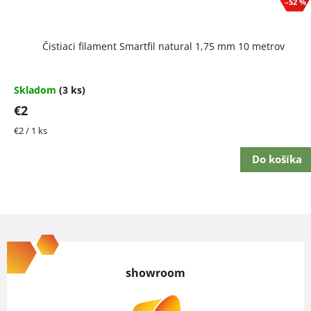
–52 %
Čistiaci filament Smartfil natural 1,75 mm 10 metrov
Skladom
(3 ks)
€2
Jednotková
€2 / 1 ks
cena:
Do košíka
Z
á
p
showroom
ä
t