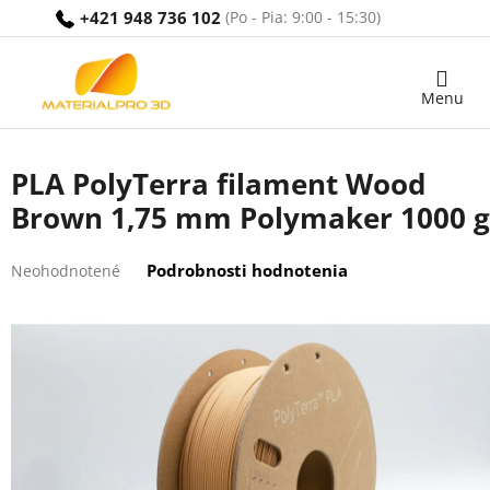
Prejsť
+421 948 736 102
na
obsah
Nákupný
košík
PLA PolyTerra filament Wood
Brown 1,75 mm Polymaker 1000 g
Priemerné
Podrobnosti hodnotenia
Neohodnotené
hodnotenie
produktu
je
0,0
z
5
hviezdičiek.