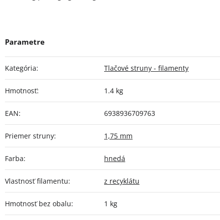
Kategória
:
Tlačové struny - filamenty
Hmotnosť
:
1.4 kg
EAN
:
6938936709763
Priemer struny
:
1,75 mm
Farba
:
hnedá
Vlastnosť filamentu
:
z recyklátu
Hmotnosť bez obalu
:
1 kg