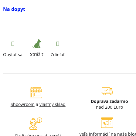
Na dopyt
Strážiť
Opýtať sa
Zdieľať
Doprava zadarmo
Shoowroom
a
vlastný sklad
nad 200 Euro
Veľa informácií na naše
blo
Radi vám poradia
naši