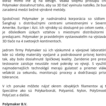
dôraz mimo iné aj na design. Vďaka svojmu prístupu ch
Polymaker dosiahnuť toho, aby sa 3D tlač vyvinula natoľko, že bu
zaradená medzi bežné výrobné metódy.
Spoločnost Polymaker je nadnárodná korporácia so sídlom
Šanghaji s distribučnými centrami umiestnenými v Severn
Amerike, Európe i Ázii. Ich výrobky sú dostupné po celom svete, 
je dôsledkom úzkych vzťahov s miestnymi distribútormi
predajcami. Polymaker je pravidelným vystavovateľm na výstavá
3D tlače na 4 svetových kontinentoch.
Jadrom firmy Polymaker sú ich výskumné a vývojové laboratóri
kde sú všetky materiály vyvíjané a podrobované prísnej kontro
tak, aby bolo dosiahnuté špičkovej kvality. Zaridenie pre pres
testovanie zaisťuje neustále nové pokroky vo vývoji. S využit
najmodernejších technológií merajú gulatosť a priemer vlák
veľakrát za sekundu, monitorujú procesy a dodržiavajú prís
tolerancie.
V ich ponuke môžete nájsť okrem obvyklých filamentov aj t
špeciálne ako sú Polykarbonát, Polyamid, Nylon, PolySmoot
PolyCast a ďalšie.
Polymaker B.V.