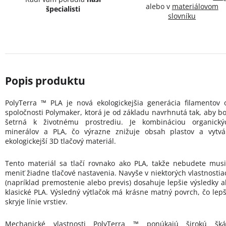
alebo v
materiálovom
špecialisti
slovníku
PolyTerra ™ PLA je nová ekologickejšia generácia filamentov 
spoločnosti Polymaker, ktorá je od základu navrhnutá tak, aby bo
šetrná k životnému prostrediu. Je kombináciou organický
minerálov a PLA, čo výrazne znižuje obsah plastov a vytvá
ekologickejší 3D tlačový materiál.
Tento materiál sa tlačí rovnako ako PLA, takže nebudete musi
meniť žiadne tlačové nastavenia. Navyše v niektorých vlastnostia
(napríklad premostenie alebo previs) dosahuje lepšie výsledky a
klasické PLA. Výsledný výtlačok má krásne matný povrch, čo lepš
skryje línie vrstiev.
Mechanické vlastnosti PolyTerra ™ ponúkajú širokú šká