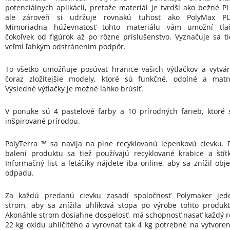
potenciálnych aplikácií, pretože materiál je tvrdší ako bežné PL
ale zároveň si udržuje rovnakú tuhosť ako PolyMax PL
Mimoriadna húževnatosť tohto materiálu vám umožní tlač
čokoľvek od figúrok až po rôzne príslušenstvo. Vyznačuje sa ti
veľmi ľahkým odstránením podpôr.
To všetko umožňuje posúvať hranice vašich výtlačkov a vytvár
čoraz zložitejšie modely, ktoré sú funkčné, odolné a matn
Výsledné výtlačky je možné ľahko brúsiť.
V ponuke sú 4 pastelové farby a 10 prírodných farieb, ktoré 
inšpirované prírodou.
PolyTerra ™ sa navíja na plne recyklovanú lepenkovú cievku. P
balení produktu sa tiež používajú recyklované krabice a štítk
Informačný list a letáčiky nájdete iba online, aby sa znížil obj
odpadu.
Za každú predanú cievku zasadí spoločnosť Polymaker jed
strom, aby sa znížila uhlíková stopa po výrobe tohto produkt
Akonáhle strom dosiahne dospelosť, má schopnosť nasať každý r
22 kg oxidu uhličitého a vyrovnať tak 4 kg potrebné na vytvoren