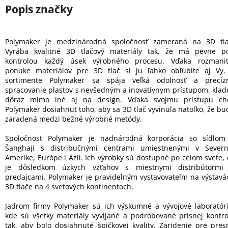
Polymaker je medzinárodná spoločnosť zameraná na 3D tla
Vyrába kvalitné 3D tlačový materiály tak, že má pevne p
kontrolou každý úsek výrobného procesu. Vďaka rozmanit
ponuke materiálov pre 3D tlač si ju ľahko obľúbite aj Vy.
sortimente Polymaker sa spája veľká odolnosť a precíz
spracovanie plastov s nevšedným a inovatívnym prístupom, klad
dôraz mimo iné aj na design. Vďaka svojmu prístupu ch
Polymaker dosiahnuť toho, aby sa 3D tlač vyvinula natoľko, že bu
zaradená medzi bežné výrobné metódy.
Spoločnost Polymaker je nadnárodná korporácia so sídlom
Šanghaji s distribučnými centrami umiestnenými v Severn
Amerike, Európe i Ázii. Ich výrobky sú dostupné po celom svete, 
je dôsledkom úzkych vzťahov s miestnymi distribútormi
predajcami. Polymaker je pravidelným vystavovateľm na výstavá
3D tlače na 4 svetových kontinentoch.
Jadrom firmy Polymaker sú ich výskumné a vývojové laboratóri
kde sú všetky materiály vyvíjané a podrobované prísnej kontro
tak, aby bolo dosiahnuté špičkovej kvality. Zaridenie pre pres