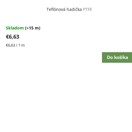
Teflónová hadička
PTFE
Skladom
(>15 m)
€6,63
Jednotková
€6,63 / 1 m
cena:
Do košíka