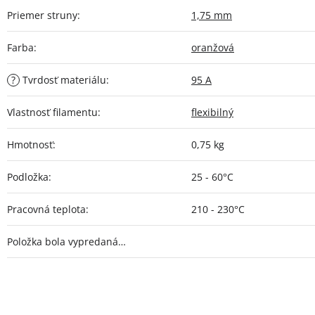
Priemer struny
:
1,75 mm
Farba
:
oranžová
?
Tvrdosť materiálu
:
95 A
Vlastnosť filamentu
:
flexibilný
Hmotnosť
:
0,75 kg
Podložka
:
25 - 60°C
Pracovná teplota
:
210 - 230°C
Položka bola vypredaná…