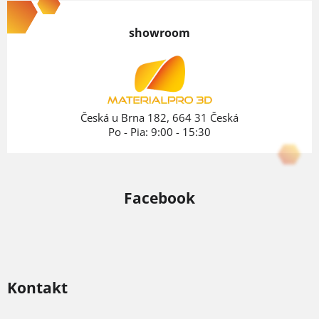
á
p
showroom
ä
t
i
e
Česká u Brna 182, 664 31 Česká
Po - Pia: 9:00 - 15:30
Facebook
Kontakt