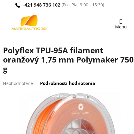
Prejsť
+421 948 736 102
na
obsah
Nákupný
košík
Polyflex TPU-95A filament
oranžový 1,75 mm Polymaker 750
g
Priemerné
Podrobnosti hodnotenia
Neohodnotené
hodnotenie
produktu
je
0,0
z
5
hviezdičiek.