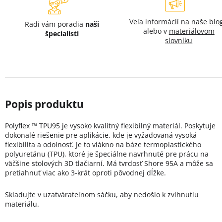
Veľa informácií na naše
blo
Radi vám poradia
naši
alebo v
materiálovom
špecialisti
slovníku
Polyflex ™ TPU95 je vysoko kvalitný flexibilný materiál. Poskytuje
dokonalé riešenie pre aplikácie, kde je vyžadovaná vysoká
flexibilita a odolnosť. Je to vlákno na báze termoplastického
polyuretánu (TPU), ktoré je špeciálne navrhnuté pre prácu na
väčšine stolových 3D tlačiarní. Má tvrdosť Shore 95A a môže sa
pretiahnuť viac ako 3-krát oproti pôvodnej dĺžke.
Skladujte v uzatvárateľnom sáčku, aby nedošlo k zvlhnutiu
materiálu.