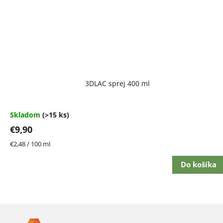
Priemerné
3DLAC sprej 400 ml
hodnotenie
produktu
je
4,7
Skladom
(>15 ks)
z
€9,90
5
hviezdičiek.
Jednotková
€2,48 / 100 ml
cena:
Do košíka
Z