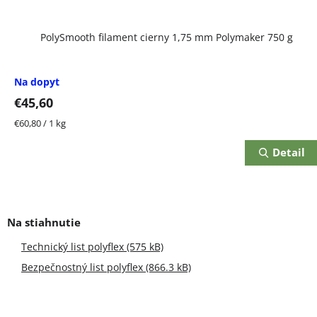
PolySmooth filament cierny 1,75 mm Polymaker 750 g
Na dopyt
€45,60
Jednotková
€60,80 / 1 kg
cena:
Detail
Technický list polyflex (575 kB)
Bezpečnostný list polyflex (866.3 kB)