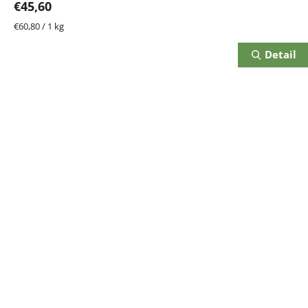
€45,60
Jednotková
€60,80 / 1 kg
cena:
Detail