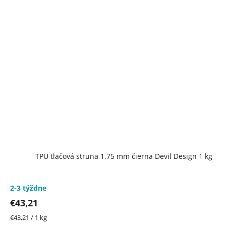
TPU tlačová struna 1,75 mm čierna Devil Design 1 kg
2-3 týždne
€43,21
Jednotková
€43,21 / 1 kg
cena: