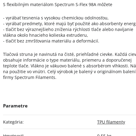
S flexibilným materiálom Spectrum S-Flex 98A môžete
- vyrábať tesnenia s vysokou chemickou odolnosťou,
- vyrábať predmety, ktoré majú byť použité ako absorbenty energ
- tlačiť bez výraznejšieho zníženia rýchlosti tlače alebo navíjanie
vlákna okolo hnacieho kolieska extruderu,
- tlačiť bez zmršťovania materiálu a deformácií.
Tlačová struna je navinutá na čisté, priehľadné cievke. Každá cie
obsahuje informácie o type materiálu, priemeru a doporučenej
teplote tlače. Vlákno je vákuovo balené s absorbérom vlhkosti. N
na použitie vo vnútri. Celý výrobok je balený v originálnom balení
firmy Spectrum Filaments.
Kategória
:
TPU filamenty
Hmotnosť
:
0.55 kg