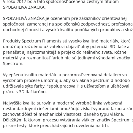
V roku 2017 bola táto spoločnosť ocenená čestným titulom
SPOĽAHLIVÁ ZNAČKA.
SPOĽAHLIVÁ ZNAČKA je ocenením pre zákazníkov orientovanej
spoločnosti zameranej na spoločenskú zodpovednosť, profesional
obchodnej činnosti a vysokú kvalitu ponúkaných produktov a služ
Produkty Spectrum Filaments sú vysoko kvalitné materiály, ktoré
umožňujú každému užívateľovi objaviť plný potenciál 3D tlače a
prenášať aj najrozmanitejšie projekt do reálneho sveta. Rôzne
materiály a rozmanitosť farieb nie sú jedinými výhodami značky
Spectrum.
Vylepšená kvalita materiálu a pozornosť venovaná detailom vo
výrobnom procese umožňujú, aby si vlákna Spectrum dlhodobo
udržiavala sýte farby, "spolupracovali" s užívateľom a uľahčovali
prácu s 3D tlačiarňou.
Najvyššia kvalita surovín a moderné výrobné linka vybavená
neštandardnými riešeniami umožňujú získať vybranú farbu a zá
zachovať dôležité mechanické vlastnosti daného typu vlákna.
Dôležitým faktorom procesu vytvárania vlákien značky Spectrum 
prísne testy, ktoré predchádzajú ich uvedenia na trh.