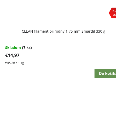
–25
CLEAN filament prírodný 1,75 mm Smartfil 330 g
Skladom
(7 ks)
€14,97
Jednotková
€45,36 / 1 kg
cena:
Do košík