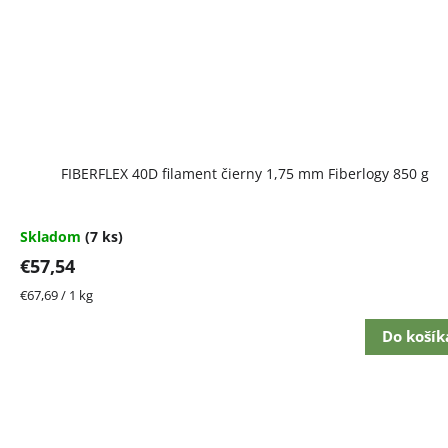
FIBERFLEX 40D filament čierny 1,75 mm Fiberlogy 850 g
Skladom
(7 ks)
€57,54
Jednotková
€67,69 / 1 kg
cena:
Do košík