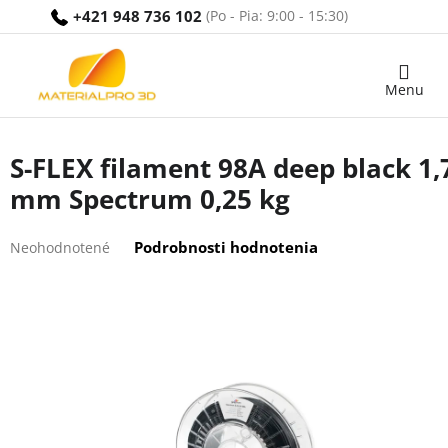
Prejsť
+421 948 736 102
na
obsah
Nákupný
košík
S-FLEX filament 98A deep black 1,
mm Spectrum 0,25 kg
Priemerné
Podrobnosti hodnotenia
Neohodnotené
hodnotenie
produktu
je
0,0
z
5
hviezdičiek.