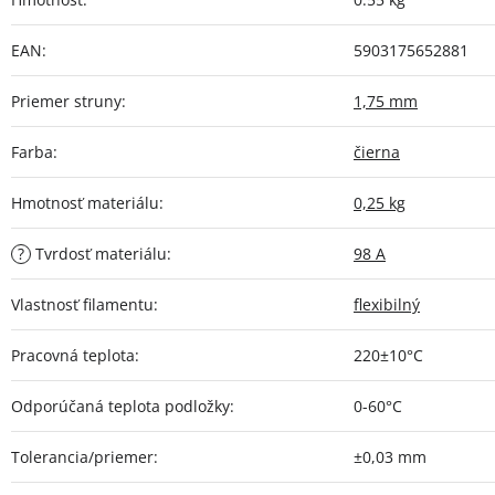
EAN
:
5903175652881
Priemer struny
:
1,75 mm
Farba
:
čierna
Hmotnosť materiálu
:
0,25 kg
?
Tvrdosť materiálu
:
98 A
Vlastnosť filamentu
:
flexibilný
Pracovná teplota
:
220±10°C
Odporúčaná teplota podložky
:
0-60°C
Tolerancia/priemer
:
±0,03 mm