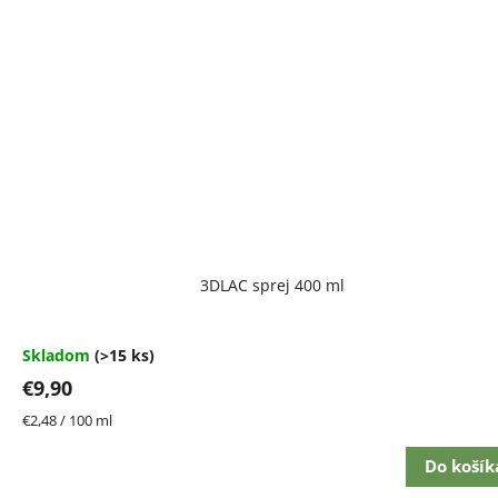
Priemerné
3DLAC sprej 400 ml
hodnotenie
produktu
je
4,7
Skladom
(>15 ks)
z
€9,90
5
hviezdičiek.
Jednotková
€2,48 / 100 ml
cena:
Do košík