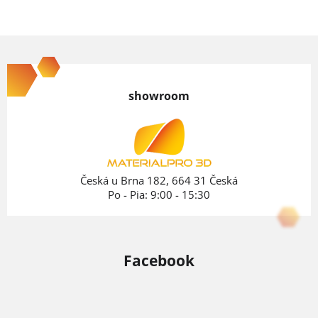
Z
á
p
showroom
ä
t
i
e
Česká u Brna 182, 664 31 Česká
Po - Pia: 9:00 - 15:30
Facebook