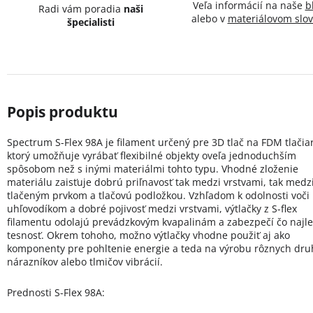
Veľa informácií na naše
b
Radi vám poradia
naši
alebo v
materiálovom slov
špecialisti
Spectrum S-Flex 98A je filament určený pre 3D tlač na FDM tlačiar
ktorý umožňuje vyrábať flexibilné objekty oveľa jednoduchším
spôsobom než s inými materiálmi tohto typu. Vhodné zloženie
materiálu zaisťuje dobrú priľnavosť tak medzi vrstvami, tak medz
tlačeným prvkom a tlačovú podložkou. Vzhľadom k odolnosti voči
uhľovodíkom a dobré pojivosť medzi vrstvami, výtlačky z S-flex
filamentu odolajú prevádzkovým kvapalinám a zabezpečí čo najle
tesnosť. Okrem tohoho, možno výtlačky vhodne použiť aj ako
komponenty pre pohltenie energie a teda na výrobu rôznych dru
nárazníkov alebo tlmičov vibrácií.
Prednosti S-Flex 98A: