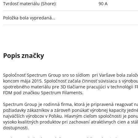
Tvrdosť materiálu (Shore)
:
90 A
Položka bola vypredaná…
Spoločnosť Spectrum Group sro so sídlom pri Varšave bola zalo
koncom mája 2015. Spoločnosť začala činnosť súvisiacu s výrobo
spotrebného materiálu pre 3D tlačiarne pracujúci v technológii FF
FDM pod značkou Spectrum Filaments.
Spectrum Group je rodinná firma, ktorá je pripravená reagovať n
požiadavky zákazníkov a zároveň ponúkať výrobnej kapacity jedn
najväčších výrobcov v Poľsku. Hlavným cieľom spoločnosti je pon
vysoko kvalitných produktov pri zachovaní atraktívnych cien a stál
dostupnosti.