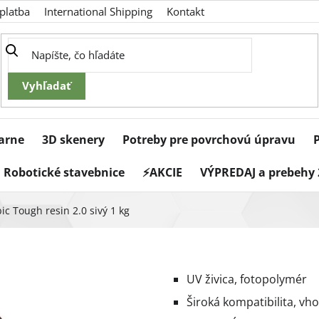
platba
International Shipping
Kontakt
iarne
3D skenery
Potreby pre povrchovú úpravu
Robotické stavebnice
⚡AKCIE
VÝPREDAJ a prebehy 
ic Tough resin 2.0 sivý 1 kg
UV živica, fotopolymér
Široká kompatibilita, vh