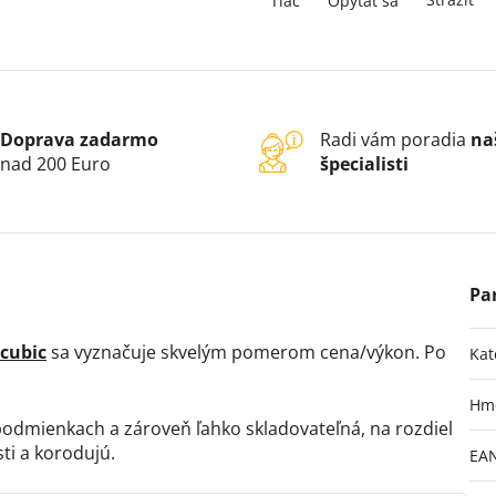
Tlač
Opýtať sa
Doprava zadarmo
Radi vám poradia
na
nad 200 Euro
špecialisti
cubic
sa vyznačuje skvelým pomerom cena/výkon. Po
Kat
Hm
h podmienkach a zároveň ľahko skladovateľná, na rozdiel
ti a korodujú.
EA