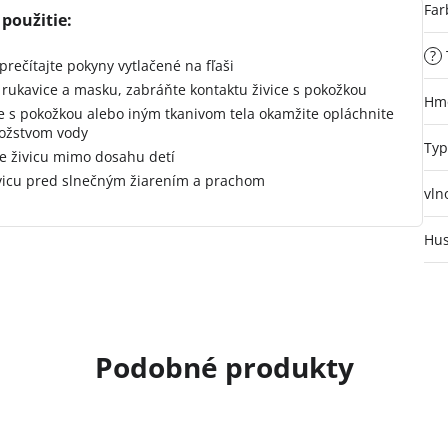
Far
použitie:
?
prečítajte pokyny vytlačené na fľaši
 rukavice a masku, zabráňte kontaktu živice s pokožkou
Hmo
te s pokožkou alebo iným tkanivom tela okamžite opláchnite
ožstvom vody
Typ
e živicu mimo dosahu detí
vicu pred slnečným žiarením a prachom
vln
Hus