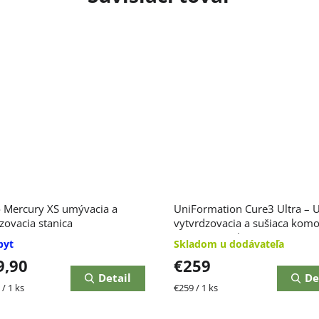
 Mercury XS umývacia a
UniFormation Cure3 Ultra – 
zovacia stanica
vytvrdzovacia a sušiaca komo
živicovú 3D tlač
pyt
Skladom u dodávateľa
9,90
€259
Detail
De
ková
Jednotková
/ 1 ks
€259 / 1 ks
cena: