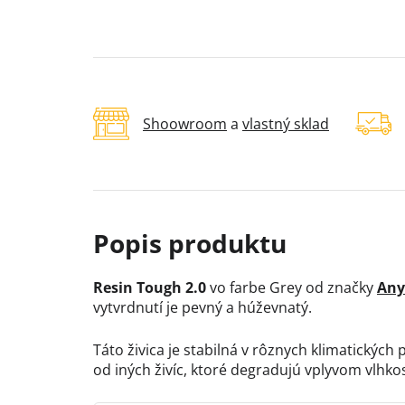
Shoowroom
a
vlastný sklad
Resin Tough 2.0
vo farbe Grey od značky
Any
vytvrdnutí je pevný a húževnatý.
Táto živica je stabilná v rôznych klimatickýc
od iných živíc, ktoré degradujú vplyvom vlhkos