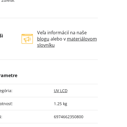
Zdieľať
Veľa informácií na naše
ši
blogu
alebo v
materiálovom
slovníku
egória
:
UV LCD
otnosť
:
1.25 kg
N
:
6974662350800