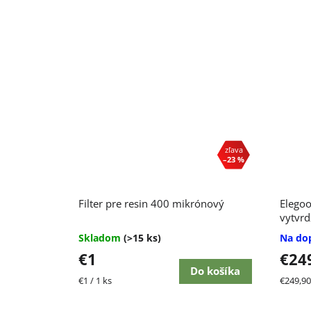
–23 %
Filter pre resin 400 mikrónový
Elegoo
vytvrd
Skladom
(>15 ks)
Na do
€1
€24
Do košíka
Jednotková
Jednot
€1 / 1 ks
€249,90 
cena:
cena: