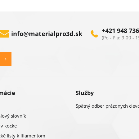
+421 948 736
info
@
materialpro3d.sk
mácie
Služby
Spätný odber prázdnych ciev
lový slovník
 v kocke
ké listy k filamentom