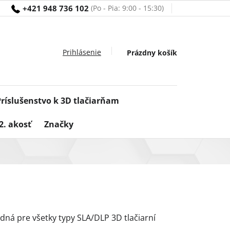
+421 948 736 102
Nákupný
Prázdny košík
košík
Príslušenstvo k 3D tlačiarňam
2. akosť
Značky
odná pre všetky typy SLA/DLP 3D tlačiarní