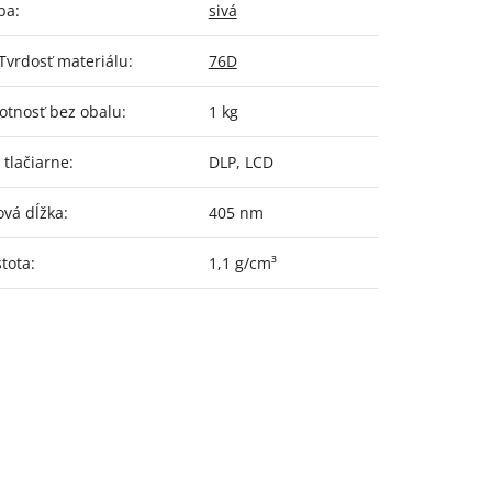
ba
:
sivá
Tvrdosť materiálu
:
76D
tnosť bez obalu
:
1 kg
 tlačiarne
:
DLP, LCD
ová dĺžka
:
405 nm
tota
:
1,1 g/cm³