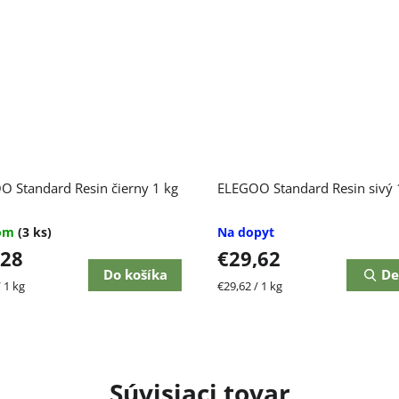
 Standard Resin čierny 1 kg
ELEGOO Standard Resin sivý 
dom
(3 ks)
Na dopyt
,28
€29,62
Do košíka
De
ková
Jednotková
 1 kg
€29,62 / 1 kg
cena:
Súvisiaci tovar