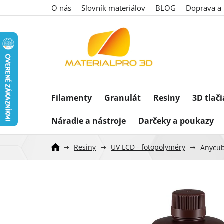
Prejsť
O nás
Slovník materiálov
BLOG
Doprava a 
na
obsah
Filamenty
Granulát
Resiny
3D tlač
Náradie a nástroje
Darčeky a poukazy
Resiny
UV LCD - fotopolyméry
Anycub