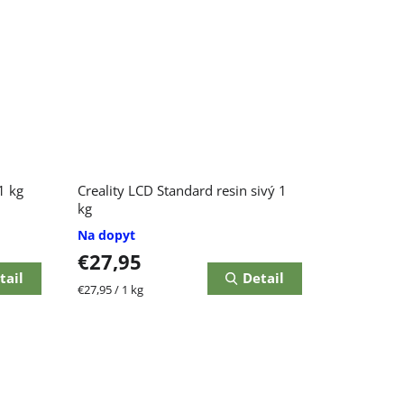
1 kg
Creality LCD Standard resin sivý 1
kg
Na dopyt
€27,95
tail
Detail
Jednotková
€27,95 / 1 kg
cena: