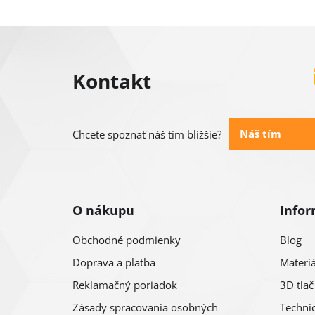
Z
á
Kontakt
p
ä
Náš tím
Chcete spoznať náš tím bližšie?
t
i
O nákupu
Infor
e
Obchodné podmienky
Blog
Doprava a platba
Materiá
Reklamačný poriadok
3D tlač
Zásady spracovania osobných
Technic