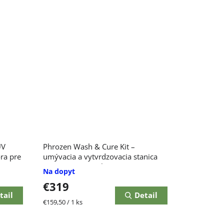
UV
Phrozen Wash & Cure Kit –
ra pre
umývacia a vytvrdzovacia stanica
pre živicovú 3D tlač
Na dopyt
€319
tail
Detail
Jednotková
€159,50 / 1 ks
cena: