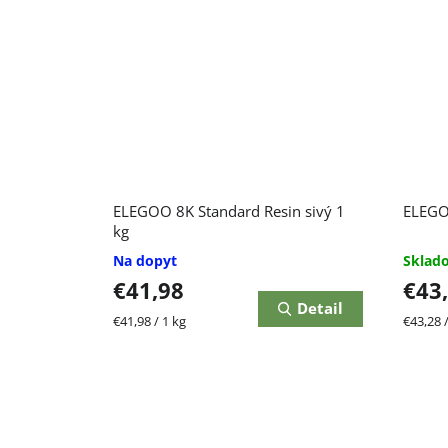
ELEGOO 8K Standard Resin sivý 1
ELEGOO
kg
Na dopyt
Skla
€41,98
€43
Detail
Jednotková
Jednot
€41,98 / 1 kg
€43,28 /
cena:
cena: