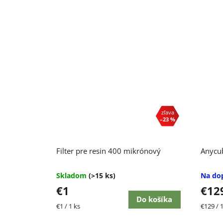
–23 %
Filter pre resin 400 mikrónový
Anycu
Skladom
(>15 ks)
Na do
€1
€12
Do košíka
Jednotková
Jednot
€1 / 1 ks
€129 / 1
cena:
cena: