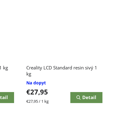
1 kg
Creality LCD Standard resin sivý 1
kg
Na dopyt
€27,95
tail
Detail
Jednotková
€27,95 / 1 kg
cena: