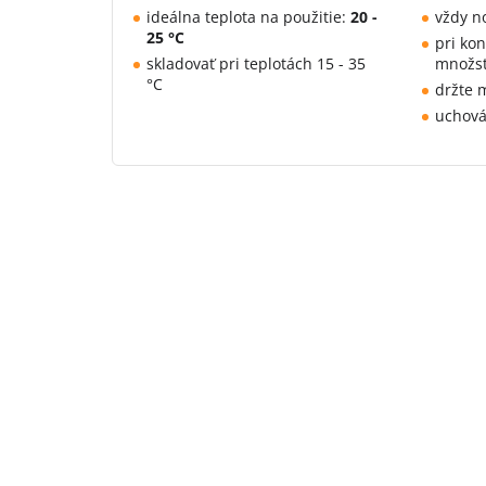
ideálna teplota na použitie:
20 -
vždy n
25 °C
pri ko
skladovať pri teplotách 15 - 35
množs
°C
držte 
uchová