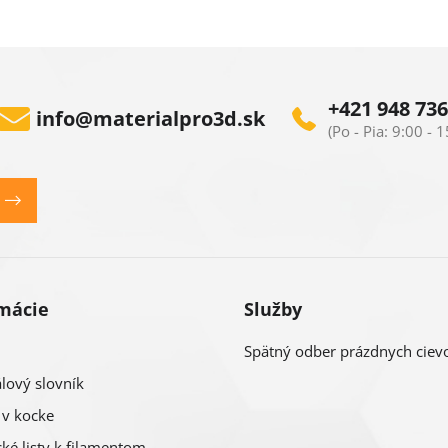
+421 948 736
info
@
materialpro3d.sk
mácie
Služby
Spätný odber prázdnych ciev
lový slovník
 v kocke
ké listy k filamentom