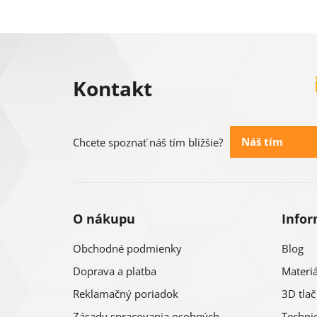
Z
á
Kontakt
p
ä
Náš tím
Chcete spoznať náš tím bližšie?
t
i
O nákupu
Infor
e
Obchodné podmienky
Blog
Doprava a platba
Materiá
Reklamačný poriadok
3D tlač
Zásady spracovania osobných
Technic