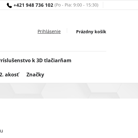
+421 948 736 102
Nákupný
Prázdny košík
košík
Príslušenstvo k 3D tlačiarňam
2. akosť
Značky
ou