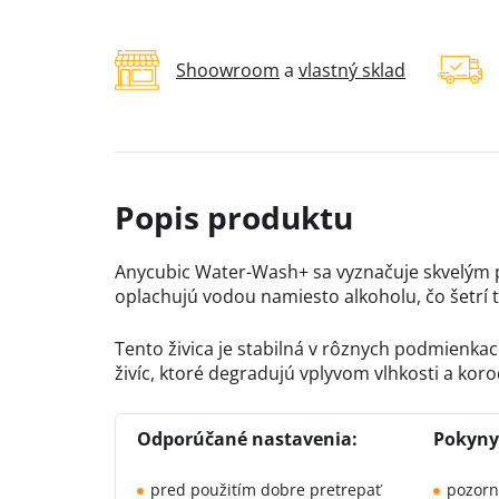
Shoowroom
a
vlastný sklad
Anycubic Water-Wash+ sa vyznačuje skvelým p
oplachujú vodou namiesto alkoholu, čo šetrí t
Tento živica je stabilná v rôznych podmienkac
živíc, ktoré degradujú vplyvom vlhkosti a koro
Odporúčané nastavenia:
Pokyny 
pred použitím dobre pretrepať
pozorn