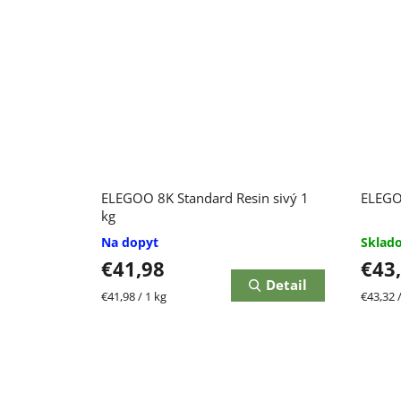
ELEGOO 8K Standard Resin sivý 1
ELEGOO
kg
Na dopyt
Skla
€41,98
€43
Detail
Jednotková
Jednot
€41,98 / 1 kg
€43,32 /
cena:
cena: