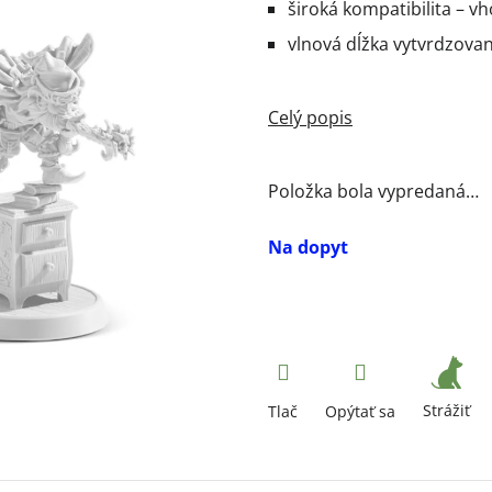
široká kompatibilita – v
vlnová dĺžka vytvrdzovan
Položka bola vypredaná…
Na dopyt
Strážiť
Tlač
Opýtať sa