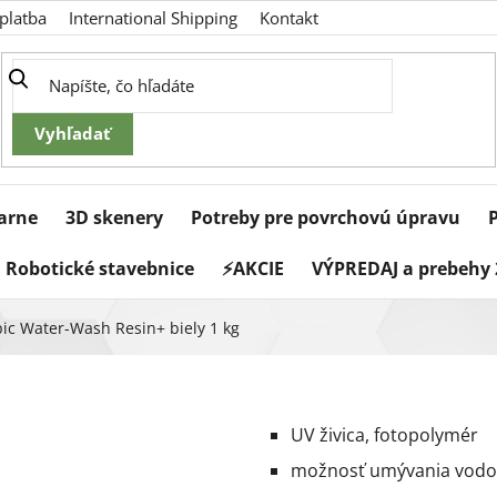
platba
International Shipping
Kontakt
iarne
3D skenery
Potreby pre povrchovú úpravu
Robotické stavebnice
⚡AKCIE
VÝPREDAJ a prebehy 
ic Water-Wash Resin+ biely 1 kg
UV živica, fotopolymér
možnosť umývania vod