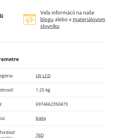
Veľa informácií na naše
ši
blogu
alebo v
materiálovom
slovníku
egória
:
UV LCD
otnosť
:
1.25 kg
N
:
6974662350473
ba
:
biela
Tvrdosť
76D