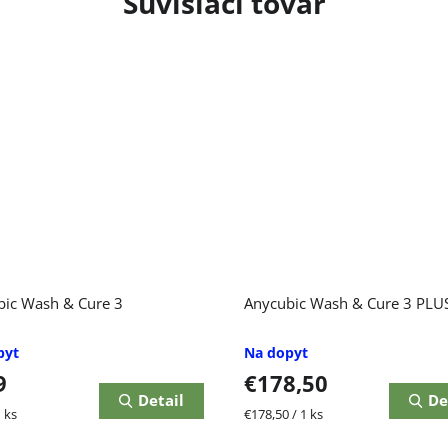
Súvisiaci tovar
bic Wash & Cure 3
Anycubic Wash & Cure 3 PLU
pyt
Na dopyt
9
€178,50
Detail
De
ková
Jednotková
 ks
€178,50 / 1 ks
cena: