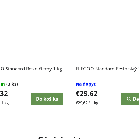
 Standard Resin čierny 1 kg
ELEGOO Standard Resin sivý 
dom
(3 ks)
Na dopyt
,32
€29,62
Do košíka
De
ková
Jednotková
 1 kg
€29,62 / 1 kg
cena: