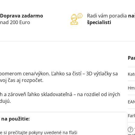
Doprava zadarmo
Radi vám poradia
na
nad 200 Euro
špecialisti
omerom cena/výkon. Ľahko sa čistí – 3D výtlačky sa
Kat
voj čas aj rozpočet.
Hm
h a zároveň ľahko skladovateľná – na rozdiel od iných
dujú.
EA
Far
na použitie:
?
e si prečítajte pokyny uvedené na fľaši