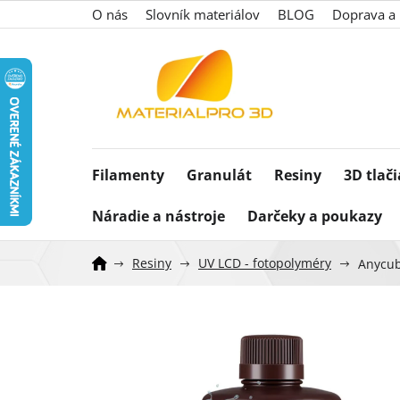
Prejsť
O nás
Slovník materiálov
BLOG
Doprava a 
na
obsah
Filamenty
Granulát
Resiny
3D tlač
Náradie a nástroje
Darčeky a poukazy
Resiny
UV LCD - fotopolyméry
Anycub