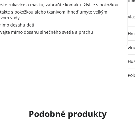
mat
oste rukavice a masku, zabráňte kontaktu živice s pokožkou
ntakte s pokožkou alebo tkanivom ihneď umyte veľkým
Vla
tvom vody
mimo dosahu detí
vajte mimo dosahu slnečného svetla a prachu
Hmo
vln
Hus
Pol