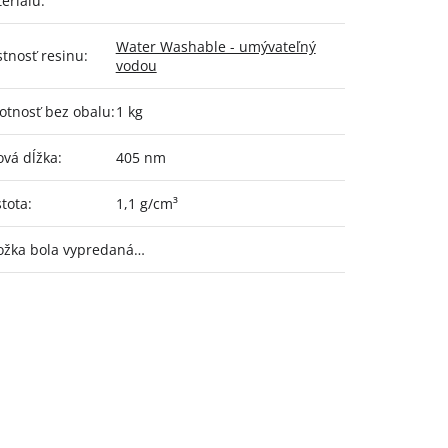
eriálu
:
Water Washable - umývateľný
stnosť resinu
:
vodou
tnosť bez obalu
:
1 kg
ová dĺžka
:
405 nm
tota
:
1,1 g/cm³
ožka bola vypredaná…