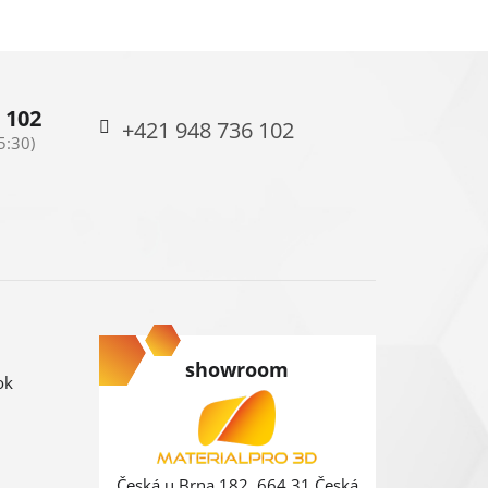
 102
+421 948 736 102
showroom
ok
Česká u Brna 182, 664 31 Česká