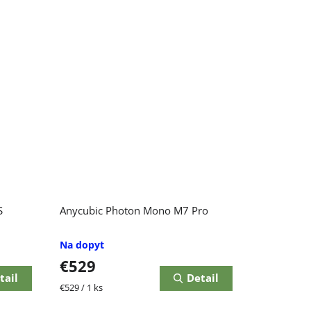
S
Anycubic Photon Mono M7 Pro
Na dopyt
€529
tail
Detail
Jednotková
€529 / 1 ks
cena: