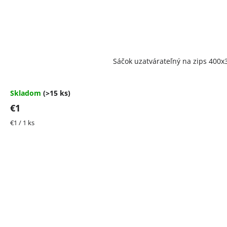
Priemerné
Sáčok uzatvárateľný na zips 40
hodnotenie
produktu
je
4,5
Skladom
(>15 ks)
z
€1
5
hviezdičiek.
Jednotková
€1 / 1 ks
cena: