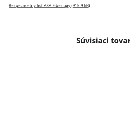
Bezpečnostný list ASA Fiberlogy (915.9 kB)
Súvisiaci tova