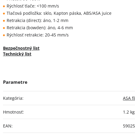
Rýchlosť tlače: <100 mm/s
Tlačová podložka: sklo, Kapton páska, ABS/ASA juice
Retrakcia (direct): áno, 1-2 mm
Retrakcia (bowden): áno, 4-6 mm
Rýchlosť retrakcie: 20-45 mm/s
Bezpečnostný list
Technický list
Kategória
:
ASA f
Hmotnosť
:
1.2 kg
EAN
:
59025