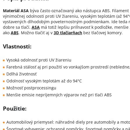
Materiál ASA
býva často označovaný ako nástupca ABS. Filamen
výnimočnej odolnosti proti UV žiareniu, vysokým teplotám (až 94°C
vystavených dlhodobým poveternostným podmienkam. Ide teda ma
dobre sa tlačí.
ASA
má totiž lepšiu priľnavosť k podložke, menšie 
ako
ABS
. Možno tlačiť aj v
3D tlačiarňach
bez tlačovej komory.
Vlastnosti:
Vysoká odolnosť proti UV žiareniu
Farebná stálosť aj pri použití vo vonkajšom prostredí (nebledne
Ddlhá životnosť
Odolnosť vysokým teplotám až do 94°C
Možnosť postprocessingu
Menšie emisie nepríjemných výparov než pri tlači ABS
Použitie:
Automobilový priemysel: náhradné diely pre automobily a moto
Športové vybavenie: ochranné pomôcky, športové pomôcky a ná