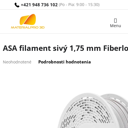
Prejsť
+421 948 736 102
na
obsah
Nákupný
košík
ASA filament sivý 1,75 mm Fiberlo
Priemerné
Podrobnosti hodnotenia
Neohodnotené
hodnotenie
produktu
je
0,0
z
5
hviezdičiek.