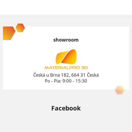
Z
á
p
showroom
ä
t
i
e
Česká u Brna 182, 664 31 Česká
Po - Pia: 9:00 - 15:30
Facebook