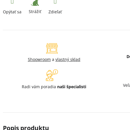
Strážiť
Opýtať sa
Zdieľať
D
Shoowroom
a
vlastný sklad
Veľ
Radi vám poradia
naši špecialisti