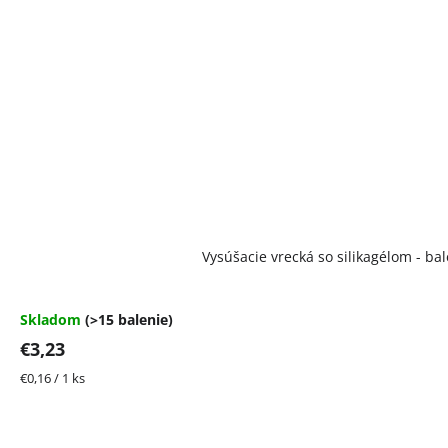
Vysúšacie vrecká so silikagélom - bal
Skladom
(>15 balenie)
€3,23
Jednotková
€0,16 / 1 ks
cena: