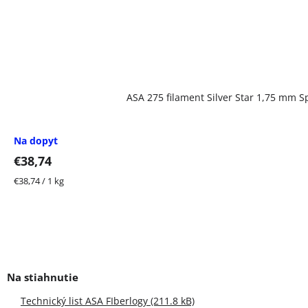
ASA 275 filament Silver Star 1,75 mm S
Na dopyt
€38,74
Jednotková
€38,74 / 1 kg
cena:
Technický list ASA FIberlogy (211.8 kB)