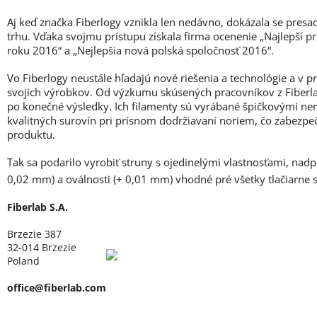
Aj keď značka Fiberlogy vznikla len nedávno, dokázala se presa
trhu. Vďaka svojmu prístupu získala firma ocenenie „Najlepší p
roku 2016“ a „Nejlepšia nová polská spoločnosť 2016“.
Vo Fiberlogy neustále hľadajú nové riešenia a technológie a v 
svojich výrobkov. Od výzkumu skúsených pracovníkov z Fiberlab
po konečné výsledky. Ich filamenty sú vyrábané špičkovými ne
kvalitných surovín pri prísnom dodržiavaní noriem, čo zabezpe
produktu.
Tak sa podarilo vyrobiť struny s ojedinelými vlastnosťami, nad
0,02 mm) a oválnosti (+ 0,01 mm) vhodné pré všetky tlačiarne
Fiberlab S.A.
Brzezie 387
32-014 Brzezie
Poland
office@fiberlab.com