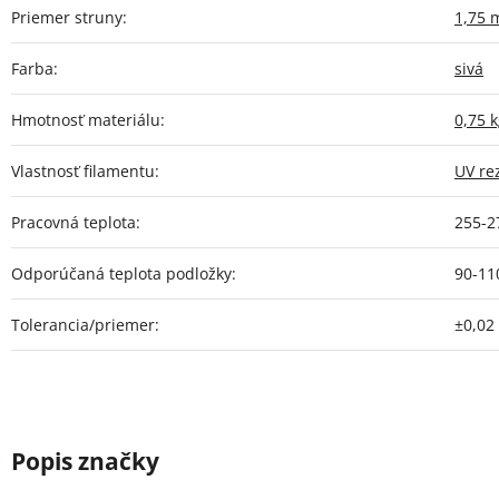
Priemer struny
:
1,75
Farba
:
sivá
Hmotnosť materiálu
:
0,75 
Vlastnosť filamentu
:
UV re
Pracovná teplota
:
255-2
Odporúčaná teplota podložky
:
90-11
Tolerancia/priemer
:
±0,0