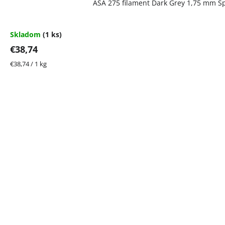
ASA 275 filament Dark Grey 1,75 mm S
hodnotenie
produktu
je
5,0
Skladom
(1 ks)
z
€38,74
5
hviezdičiek.
Jednotková
€38,74 / 1 kg
cena: