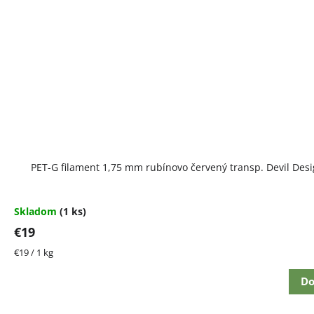
PET-G filament 1,75 mm rubínovo červený transp. Devil Desi
Skladom
(1 ks)
€19
Jednotková
€19 / 1 kg
cena:
Do