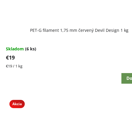
PET-G filament 1,75 mm červený Devil Design 1 kg
Skladom
(6 ks)
€19
Jednotková
€19 / 1 kg
cena:
Do
Akcia