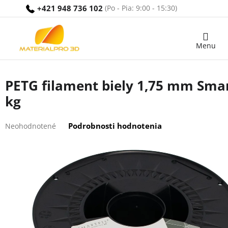
Prejsť
+421 948 736 102
na
obsah
Nákupný
košík
PETG filament biely 1,75 mm Smart
kg
Priemerné
Podrobnosti hodnotenia
Neohodnotené
hodnotenie
produktu
je
0,0
z
5
hviezdičiek.