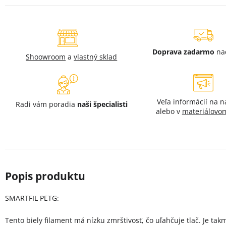
Doprava zadarmo
na
Shoowroom
a
vlastný sklad
Veľa informácií na 
Radi vám poradia
naši špecialisti
alebo v
materiálovom
SMARTFIL PETG:
Tento biely filament má nízku zmrštivosť, čo uľahčuje tlač. Je tak