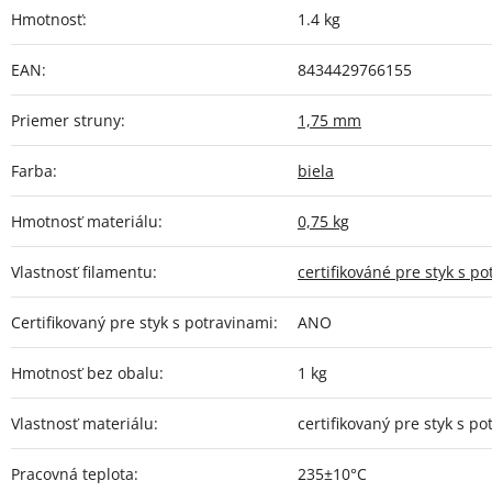
Hmotnosť
:
1.4 kg
EAN
:
8434429766155
Priemer struny
:
1,75 mm
Farba
:
biela
Hmotnosť materiálu
:
0,75 kg
Vlastnosť filamentu
:
certifikováné pre styk s p
Certifikovaný pre styk s potravinami
:
ANO
Hmotnosť bez obalu
:
1 kg
Vlastnosť materiálu
:
certifikovaný pre styk s p
Pracovná teplota
:
235±10°C