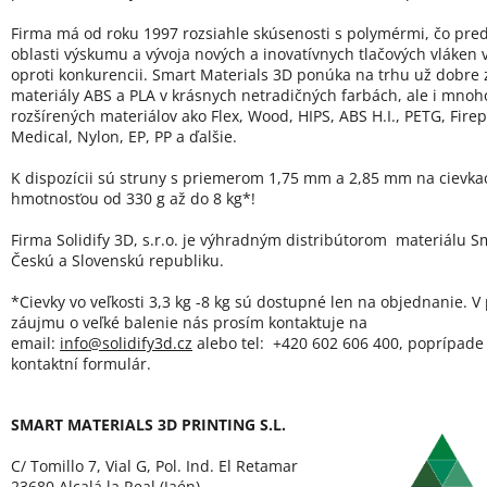
Firma má od roku 1997 rozsiahle skúsenosti s polymérmi, čo pred
oblasti výskumu a vývoja nových a inovatívnych tlačových vláken
oproti konkurencii. Smart Materials 3D ponúka na trhu už dobre
materiály ABS a PLA v krásnych netradičných farbách, ale i mno
rozšírených materiálov ako Flex, Wood, HIPS, ABS H.I., PETG, Firep
Medical, Nylon, EP, PP a ďalšie.
K dispozícii sú struny s priemerom 1,75 mm a 2,85 mm na cievka
hmotnosťou od 330 g až do 8 kg*!
Firma Solidify 3D, s.r.o. je výhradným distribútorom materiálu Sm
Českú a Slovenskú republiku.
*Cievky vo veľkosti 3,3 kg -8 kg sú dostupné len na objednanie. V
záujmu o veľké balenie nás prosím kontaktuje na
email:
info@solidify3d.cz
alebo tel: +420 602 606 400, poprípade 
kontaktní formulár.
SMART MATERIALS 3D PRINTING S.L.
C/ Tomillo 7, Vial G, Pol. Ind. El Retamar
23680 Alcalá la Real (Jaén)