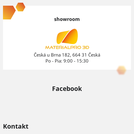
á
p
showroom
ä
t
i
e
Česká u Brna 182, 664 31 Česká
Po - Pia: 9:00 - 15:30
Facebook
Kontakt