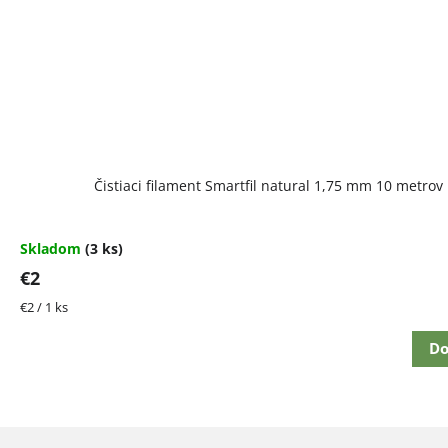
Čistiaci filament Smartfil natural 1,75 mm 10 metrov
Skladom
(3 ks)
€2
Jednotková
€2 / 1 ks
cena:
Do
Z