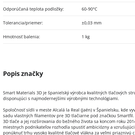
Odporúčaná teplota podložky
:
60-90°C
Tolerancia/priemer
:
±0,03 mm
Hmotnosť balenia
:
1 kg
Smart Materials 3D je španielský výrobca kvalitných tlačových st
disponujúci s najmodernejšími výrobnými technológiami.
Spoločnosť sídli v meste Alcalá la Real (Jaén) v Španielsku, kde vy
sadu vlastných filamentov pre 3D tlačiarne pod značkou Smartfil.
3D tlače a jej rozširovania do bežného života sa koncom roku 20
miestnych podnikateľov rozhodla spustiť ambiciózny a vzrušujúci 
ponúknuť trhu vysoko kvalitné tlačové vlákna za veľmi priaznivú 