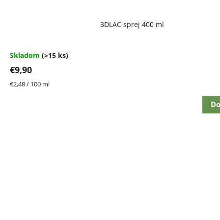
Priemerné
3DLAC sprej 400 ml
hodnotenie
produktu
je
4,7
Skladom
(>15 ks)
z
€9,90
5
hviezdičiek.
Jednotková
€2,48 / 100 ml
cena:
Do