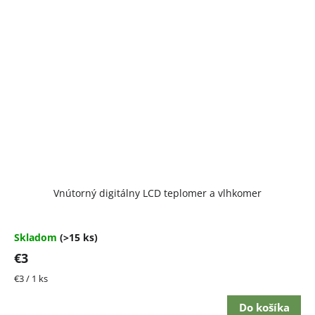
Vnútorný digitálny LCD teplomer a vlhkomer
Skladom
(>15 ks)
€3
Jednotková
€3 / 1 ks
cena:
Do košíka