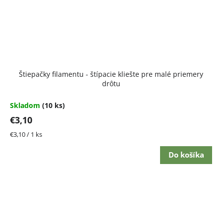
Štiepačky filamentu - štípacie kliešte pre malé priemery
drôtu
Skladom
(10 ks)
€3,10
Jednotková
€3,10 / 1 ks
cena:
Do košíka