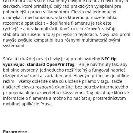
Od októbra 2025 sú Prusamenty navíjané na novo navrhnutých
cievkach, ktoré prinášajú celý rad praktických vylepšení pre
pohodlnejšiu prácu s filamentom. Cievka má jednoduchý
uzamykací mechanizmus, vďaka ktorému ju môžete ľahko
rozobrať a opäť zložiť – dopĺňanie filamentu je tak ešte
rýchlejšie a bez komplikácií. Konštrukcia zároveň zaisťuje
stabilitu pri sušení, a to aj pri vyšších teplotách. Nový užší profil
navyše zvyšuje kompatibilitu s rôznymi multimateriálovými
systémami.
Súčasťou každej novej cievky je aj prepisovateľný
NFC čip
využívajúci štandard OpenPrintTag
. Ten je navrhnutý tak, aby
bol plne otvorený, jednoducho rozšíriteľný a fungoval naprieč
rôznymi značkami aj zariadeniami. Hlavným prínosom je offline
režim – všetky dôležité dáta sú uložené priamo v tagu, takže
tlačiareň cievku rozpozná okamžite, bez potreby internetového
pripojenia alebo uzavretého ekosystému. Tag obsahuje kľúčové
informácie o filamente a možno ho načítať aj prostredníctvom
mobilnej aplikácie Prusa.