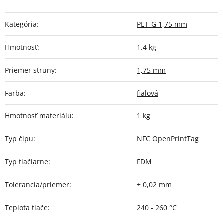
Kategória
:
PET-G 1,75 mm
Hmotnosť
:
1.4 kg
Priemer struny
:
1,75 mm
Farba
:
fialová
Hmotnosť materiálu
:
1 kg
Typ čipu
:
NFC OpenPrintTag
Typ tlačiarne
:
FDM
Tolerancia/priemer
:
± 0,02 mm
Teplota tlače
:
240 - 260 °C