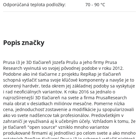
Odporúčaná teplota podložky
:
70 - 90 °C
Prusa i3 je 3D tlačiareň Jozefa Prušu a jeho firmy Prusa
Research vyvinutá vo svojej pôvodnej podobe v roku 2012.
Podobne ako iné tlačiarne z projektu RepRap je tlačiareň
schopná vytlačiť sama svoje kľúčové komponenty a navyše je to
otvorený hardvér, teda okrem jej základnej podoby sa vyskytuje
i rad neoficiálnych variantov. K roku 2016 sa jednalo o
najrozšírenejší 3D tlačiareň na svete a firma PrusaResearch
mala obrat v desiatkach miliónov mesačne. Pomerne nízka
cena, jednoduchosť zostavenie a modifikácie ju spopularizovali
ako vo svete nadšencov tak profesionálov. Predovšetkým v
zahraničí je využívaná aj k učebným účely. Vzhľadom k tomu, že
je tlačiareň "open source" vzniklo mnoho variantov
produkované firmami aj jednotlivci po celom svete a ako mnoho
ostatných RepRap tlačiarní Prusa i3 je schopná vytlačiť niektoré