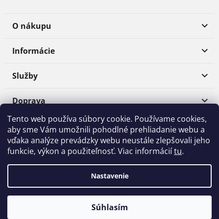
O nákupu
Informácie
Služby
Doprava
Tento web používa súbory cookie. Používame cookies,
Platba
aby sme Vám umožnili pohodlné prehliadanie webu a
vďaka analýze prevádzky webu neustále zlepšovali jeho
funkcie, výkon a použiteľnosť. Viac informácií
tu
.
Shoptet
|
Realizoval
mime digital
Nastavenie
Copyright 2026
Materialpro3D.sk
. Všetky práva vyhradené.
Súhlasím
Upraviť nastavenie cookies