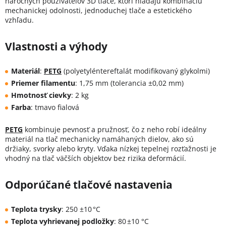
náročných používateľov 3D tlače, ktorí hľadajú kombináciu
mechanickej odolnosti, jednoduchej tlače a estetického
vzhľadu.
Vlastnosti a výhody
Materiál
:
PETG
(polyetyléntereftalát modifikovaný glykolmi)
Priemer filamentu
:
1,75 mm (tolerancia ±0,02 mm)
Hmotnosť cievky
: 2 kg
Farba
:
tmavo fialová
PETG
kombinuje pevnosť a pružnosť, čo z neho robí ideálny
materiál na tlač mechanicky namáhaných dielov, ako sú
držiaky, svorky alebo kryty.
Vďaka nízkej tepelnej rozťažnosti je
vhodný na tlač väčších objektov bez rizika deformácií.
Odporúčané tlačové nastavenia
Teplota trysky
:
250 ±10 °C
Teplota vyhrievanej podložky
:
80 ±10 °C