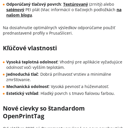
Odporúčaný tlačový povrch
:
Textúrovaný
(zrnitý) alebo
saténový
PEI plát (Viac informácií o tlačových podložkách
na
našom blogu
.
Na dosiahnutie optimálnych výsledkov odporúčame použiť
prednastavené profily v PrusaSliceri.
Kľúčové vlastnosti
Vysoká teplotná odolnosť
:
Vhodný pre aplikácie vyžadujúce
odolnosť voči vyšším teplotám.
Jednoduchá tlač
:
Dobrá priľnavosť vrstiev a minimálne
zmršťovanie.
Mechanická odolnosť
:
Vysoká pevnosť a húževnatosť.
Estetický vzhľad
:
Hladký povrch s tmavo fialovou farbou.
Nové cievky so štandardom
OpenPrintTag