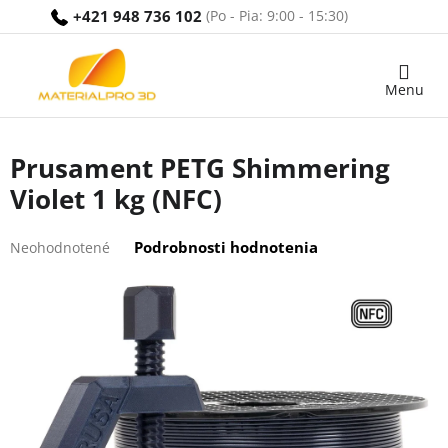
Prejsť
+421 948 736 102
na
obsah
Nákupný
košík
Prusament PETG Shimmering
Violet 1 kg (NFC)
Priemerné
Podrobnosti hodnotenia
Neohodnotené
hodnotenie
produktu
je
0,0
z
5
hviezdičiek.