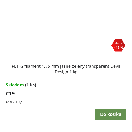
–15 %
PET-G filament 1,75 mm jasne zelený transparent Devil
Design 1 kg
Skladom
(1 ks)
€19
Jednotková
€19 / 1 kg
cena:
Do košíka