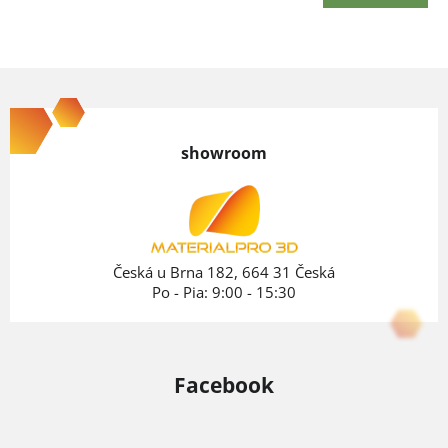
Z
á
p
showroom
ä
t
i
e
Česká u Brna 182, 664 31 Česká
Po - Pia: 9:00 - 15:30
Facebook