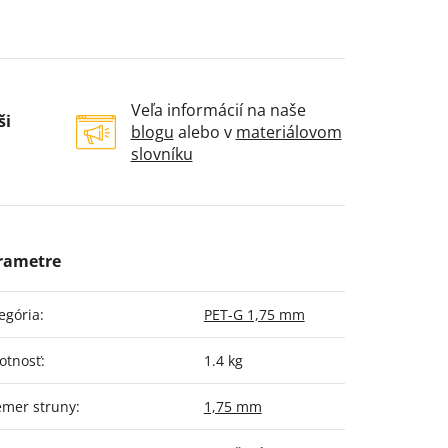
Veľa informácií na naše
ši
blogu
alebo v
materiálovom
slovníku
egória
:
PET-G 1,75 mm
otnosť
:
1.4 kg
emer struny
:
1,75 mm