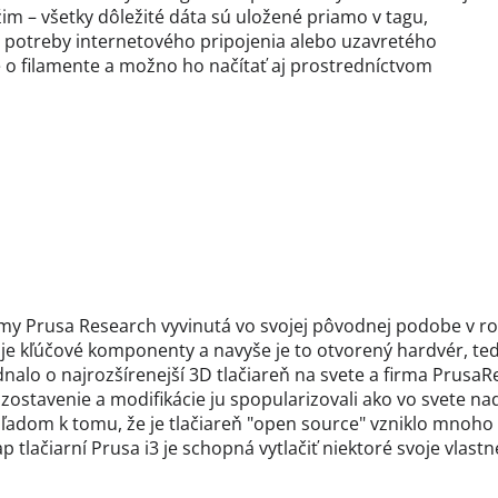
im – všetky dôležité dáta sú uložené priamo v tagu,
z potreby internetového pripojenia alebo uzavretého
 o filamente a možno ho načítať aj prostredníctvom
firmy Prusa Research vyvinutá vo svojej pôvodnej podobe v r
je kľúčové komponenty a navyše je to otvorený hardvér, ted
ednalo o najrozšírenejší 3D tlačiareň na svete a firma Prusa
stavenie a modifikácie ju spopularizovali ako vo svete na
hľadom k tomu, že je tlačiareň "open source" vzniklo mnoho
lačiarní Prusa i3 je schopná vytlačiť niektoré svoje vlastné