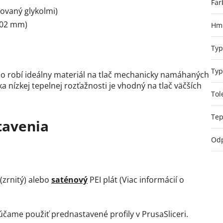
Far
kovaný glykolmi)
,02 mm)
Hmo
Typ
Typ
o robí ideálny materiál na tlač mechanicky namáhaných
a nízkej tepelnej rozťažnosti je vhodný na tlač väčších
Tol
Tep
tavenia
Odp
(zrnitý) alebo
saténový
PEI plát (Viac informácií o
čame použiť prednastavené profily v PrusaSliceri.