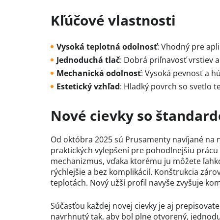
Kľúčové vlastnosti
Vysoká teplotná odolnosť
:
Vhodný pre apli
Jednoduchá tlač
:
Dobrá priľnavosť vrstiev 
Mechanická odolnosť
:
Vysoká pevnosť a hú
Estetický vzhľad
:
Hladký povrch so svetlo t
Nové cievky so štandar
Od októbra 2025 sú Prusamenty navíjané na n
praktických vylepšení pre pohodlnejšiu prác
mechanizmus, vďaka ktorému ju môžete ľahko r
rýchlejšie a bez komplikácií. Konštrukcia zárove
teplotách. Nový užší profil navyše zvyšuje ko
Súčasťou každej novej cievky je aj prepisovat
navrhnutý tak, aby bol plne otvorený, jednodu