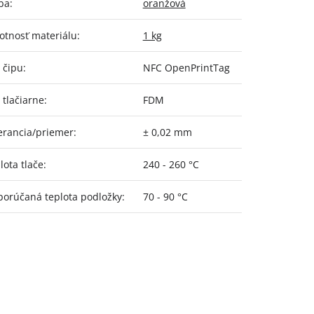
ba
:
oranžová
tnosť materiálu
:
1 kg
 čipu
:
NFC OpenPrintTag
 tlačiarne
:
FDM
erancia/priemer
:
± 0,02 mm
lota tlače
:
240 - 260 °C
orúčaná teplota podložky
:
70 - 90 °C