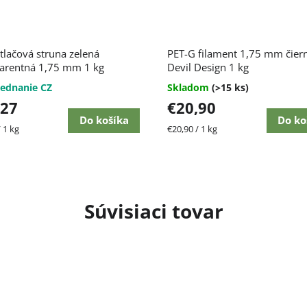
Priemerné
tlačová struna zelená
PET-G filament 1,75 mm čier
hodnotenie
arentná 1,75 mm 1 kg
produktu
Devil Design 1 kg
je
ent PM
ednanie CZ
Skladom
(>15 ks)
4,4
,27
€20,90
z
5
Do košíka
Do ko
ková
Jednotková
 1 kg
€20,90 / 1 kg
hviezdičiek.
cena:
Súvisiaci tovar