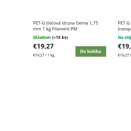
PET-G tlačová struna čierna 1,75
PET-G 
mm 1 kg Filament PM
transp
Filam
Skladom
(>15 ks)
Na obj
€19,27
€19
Do košíka
Jednotková
Jednot
€19,27 / 1 kg
€19,27 /
cena:
cena: