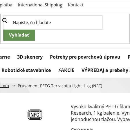
platba
International Shipping
Kontakt
iarne
3D skenery
Potreby pre povrchovú úpravu
Robotické stavebnice
⚡AKCIE
VÝPREDAJ a prebehy 
5 mm
Prusament PETG Terracotta Light 1 kg (NFC)
Vysoko kvalitný PET-G filam
Research, 1 kg balenie. Vy
jednoduchou tlačou. Vyba