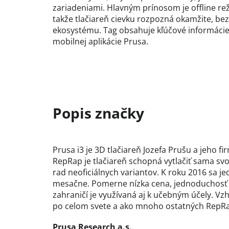
zariadeniami. Hlavným prínosom je offline rež
takže tlačiareň cievku rozpozná okamžite, be
ekosystému. Tag obsahuje kľúčové informácie
mobilnej aplikácie Prusa.
Prusa i3 je 3D tlačiareň Jozefa Prušu a jeho 
RepRap je tlačiareň schopná vytlačiť sama svo
rad neoficiálnych variantov. K roku 2016 sa j
mesačne. Pomerne nízka cena, jednoduchosť zo
zahraničí je využívaná aj k učebným účely. Vz
po celom svete a ako mnoho ostatných RepRap t
Prusa Research a.s.