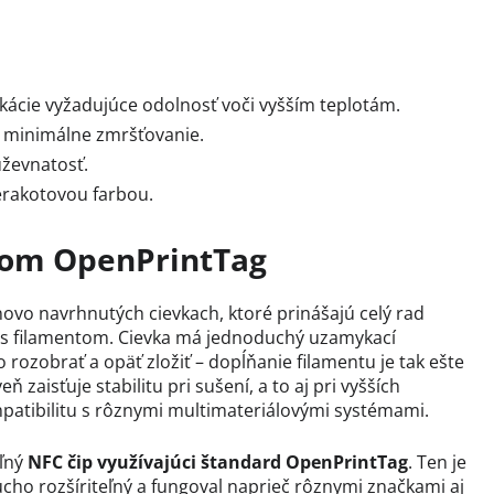
kácie vyžadujúce odolnosť voči vyšším teplotám.
a minimálne zmršťovanie.
ževnatosť.
erakotovou farbou.
dom OpenPrintTag
ovo navrhnutých cievkach, ktoré prinášajú celý rad
u s filamentom. Cievka má jednoduchý uzamykací
ozobrať a opäť zložiť – dopĺňanie filamentu je tak ešte
ň zaisťuje stabilitu pri sušení, a to aj pri vyšších
mpatibilitu s rôznymi multimateriálovými systémami.
eľný
NFC čip využívajúci štandard OpenPrintTag
. Ten je
cho rozšíriteľný a fungoval naprieč rôznymi značkami aj