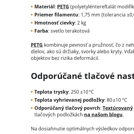
Materiál
:
PETG
(polyetyléntereftalát modifi
Priemer filamentu
:
1,75 mm (tolerancia ±0
Hmotnosť cievky
: 2 kg
Farba
:
svetlo terakotová
PETG
kombinuje pevnosť a pružnosť, čo z neh
dielov, ako sú držiaky, svorky alebo kryty.
Vďak
objektov bez rizika deformácií.
Odporúčané tlačové nas
Teplota trysky
:
250 ±10 °C
Teplota vyhrievanej podložky
:
80 ±10 °C
Odporúčaný tlačový povrch
:
Textúrovaný
tlačových podložkách
na našom blogu
.
Na dosiahnutie optimálnych výsledkov odporú