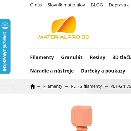
Prejsť
O nás
Slovník materiálov
BLOG
Doprava a 
na
obsah
Filamenty
Granulát
Resiny
3D tlač
Náradie a nástroje
Darčeky a poukazy
Filamenty
PET-G filamenty
PET-G 1,7