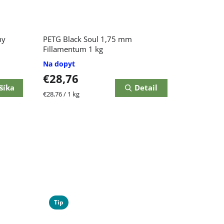
ny
PETG Black Soul 1,75 mm
Fillamentum 1 kg
Na dopyt
€28,76
šíka
Detail
Jednotková
€28,76 / 1 kg
cena:
Tip