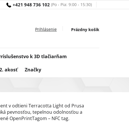
+421 948 736 102
Nákupný
Prázdny košík
košík
Príslušenstvo k 3D tlačiarňam
2. akosť
Značky
ent v odtieni Terracotta Light od Prusa
niká pevnosťou, tepelnou odolnosťou a
vené OpenPrintTagom – NFC tag.