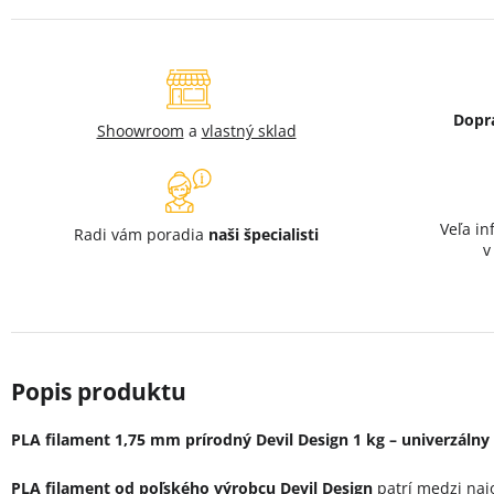
Dopr
Shoowroom
a
vlastný sklad
Veľa in
Radi vám poradia
naši špecialisti
PLA filament 1,75 mm prírodný Devil Design 1 kg – univerzálny 
PLA filament od poľského výrobcu
Devil Design
patrí medzi naj