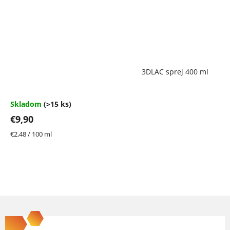
Priemerné
3DLAC sprej 400 ml
hodnotenie
produktu
je
4,7
Skladom
(>15 ks)
z
€9,90
5
hviezdičiek.
Jednotková
€2,48 / 100 ml
cena:
Z
á