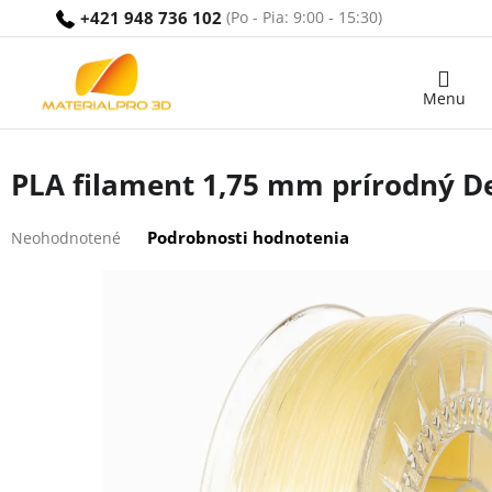
Prejsť
+421 948 736 102
na
obsah
Nákupný
košík
PLA filament 1,75 mm prírodný De
Priemerné
Podrobnosti hodnotenia
Neohodnotené
hodnotenie
produktu
je
0,0
z
5
hviezdičiek.