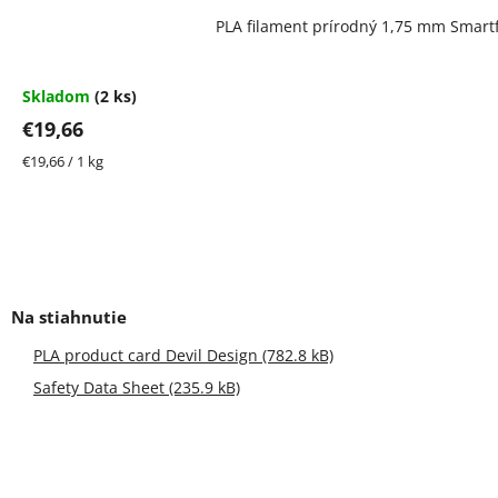
PLA filament prírodný 1,75 mm Smartfi
Skladom
(2 ks)
€19,66
Jednotková
€19,66 / 1 kg
cena:
PLA product card Devil Design (782.8 kB)
Safety Data Sheet (235.9 kB)