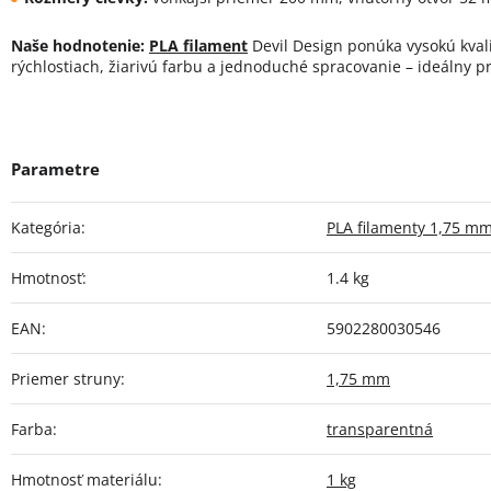
Naše hodnotenie:
PLA filament
Devil Design ponúka vysokú kvalit
rýchlostiach, žiarivú farbu a jednoduché spracovanie – ideálny p
Kategória
:
PLA filamenty 1,75 m
Hmotnosť
:
1.4 kg
EAN
:
5902280030546
Priemer struny
:
1,75 mm
Farba
:
transparentná
Hmotnosť materiálu
:
1 kg