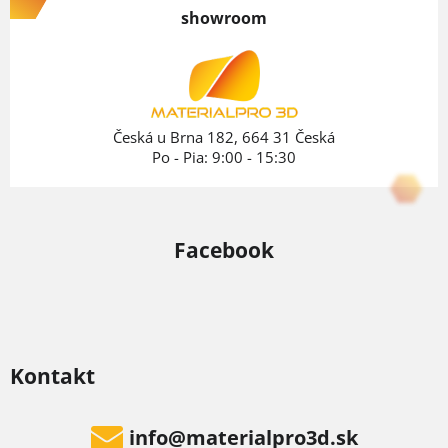
p
showroom
ä
t
i
e
Česká u Brna 182, 664 31 Česká
Po - Pia: 9:00 - 15:30
Facebook
Kontakt
info
@
materialpro3d.sk