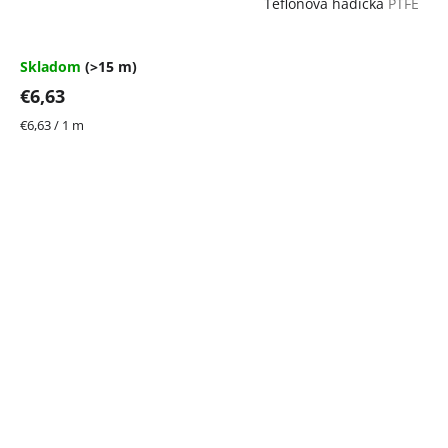
Teflónová hadička
PTFE
Skladom
(>15 m)
€6,63
Jednotková
€6,63 / 1 m
cena: