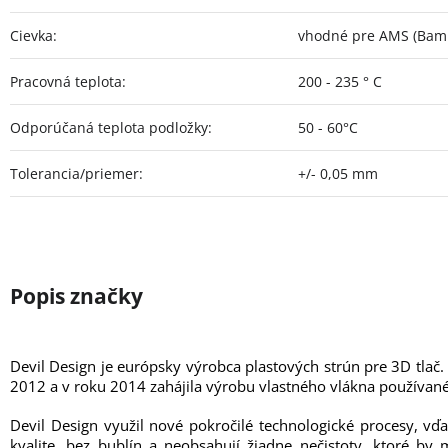
Cievka
:
vhodné pre AMS (Bamb
Pracovná teplota
:
200 - 235 ° C
Odporúčaná teplota podložky
:
50 - 60°C
Tolerancia/priemer
:
+/- 0,05 mm
Devil Design je európsky výrobca plastových strún pre 3D tlač.
2012 a v roku 2014 zahájila výrobu vlastného vlákna používané
Devil Design využil nové pokročilé technologické procesy, vď
kvalite, bez bublín a neobsahují žiadne nečistoty, ktoré b