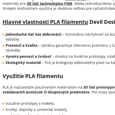
materiály pre
3D tlač technológiou FDM
. Vďaka jednoduchému sp
širokým možnostiam využitia je ideálnou voľbou pre začiatočníkov
Hlavné vlastnosti PLA filamentu
Devil Des
Jednoduchá tlač bez deformácií
– minimálna náchylnosť na krút
výtlačky.
Presnosť a kvalita
– výrobca garantuje toleranciu priemeru ± 
výsledky.
Vysoká pevnosť a tvrdosť
– vhodný na funkčné prototypy, mod
Ekologický materiál
– PLA je biologicky odbúrateľný plast na b
Využitie PLA filamentu
PLA je najčastejšie používaným materiálom na
3D tlač prototypo
vzdelávacích pomôcok či dizajnových predmetov
. Pre svoju spo
vizuálne prototypy a makety,
hračky, doplnky a umelecké modely,