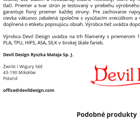
tlači. Priemer a tvar strún je testovaný v priebehu výrobné
garantuje fixný priemer každej struny. Pre zachovanie najvy
cievka vákuovo zabalená společne s vysúšacím vrecúškom a v
doplnená o etiketu popisujúcu obsah. Výrobca tiež uvádza dopo
Výrobca Devil Design uvádza na trh filamenty s priemerom 
PLA, TPU, HIPS, ASA, SILK v širokej škále farieb.
Devil Design Ryszka Mateja Sp. J.
Żwirki i Wigury 56E
43-190 Mikołów
Poland
office@devildesign.com