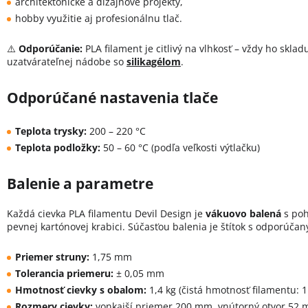
architektonické a dizajnové projekty,
hobby využitie aj profesionálnu tlač.
⚠️
Odporúčanie:
PLA filament je citlivý na vlhkosť – vždy ho skla
uzatvárateľnej nádobe so
silikagélom
.
Odporúčané nastavenia tlače
Teplota trysky:
200 – 220 °C
Teplota podložky:
50 – 60 °C (podľa veľkosti výtlačku)
Balenie a parametre
Každá cievka PLA filamentu Devil Design je
vákuovo balená
s poh
pevnej kartónovej krabici. Súčasťou balenia je štítok s odporúča
Priemer struny:
1,75 mm
Tolerancia priemeru:
± 0,05 mm
Hmotnosť cievky s obalom:
1,4 kg (čistá hmotnosť filamentu: 1
Rozmery cievky:
vonkajší priemer 200 mm, vnútorný otvor 52 