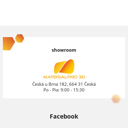
Z
á
p
showroom
ä
t
i
e
Česká u Brna 182, 664 31 Česká
Po - Pia: 9:00 - 15:30
Facebook