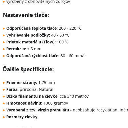
vyrobený z obnoviteľných zdrojov
Nastavenie tlače:
Odporúčaná teplota tlače:
200 - 220 °C
Vyhrievanie podložky:
40 - 60 °C
Prietok materiálu (Flow):
100 %
Retrakcia:
± 5 mm
Odporúčaná rýchlosť tlače:
30 - 60 mm/s
Ďalšie špecifikácie:
Priemer struny:
1,75 mm
Farba:
prírodná, Natural
Dĺžka filamentu na cievke:
cca 340 metrov
Hmotnosť návinu:
1000 gramov
Vyrobené z tzv. virgin granulátu
- neobsahuje recyklát ani iné
Rozmery cievky: