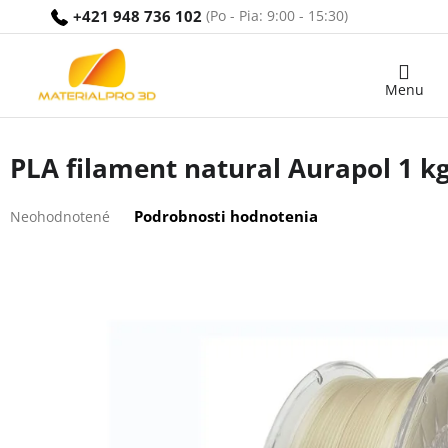
Prejsť
+421 948 736 102
na
obsah
Nákupný
košík
PLA filament natural Aurapol 1 k
Priemerné
Podrobnosti hodnotenia
Neohodnotené
hodnotenie
produktu
je
0,0
z
5
hviezdičiek.