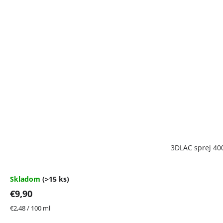
Priemerné
3DLAC sprej 40
hodnotenie
produktu
je
4,7
Skladom
(>15 ks)
z
€9,90
5
hviezdičiek.
Jednotková
€2,48 / 100 ml
cena: