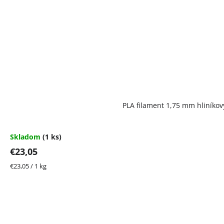
PLA filament 1,75 mm hliníkov
Skladom
(1 ks)
€23,05
Jednotková
€23,05 / 1 kg
cena: