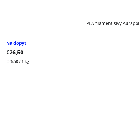
PLA filament sivý Aurapo
Na dopyt
€26,50
Jednotková
€26,50 / 1 kg
cena: