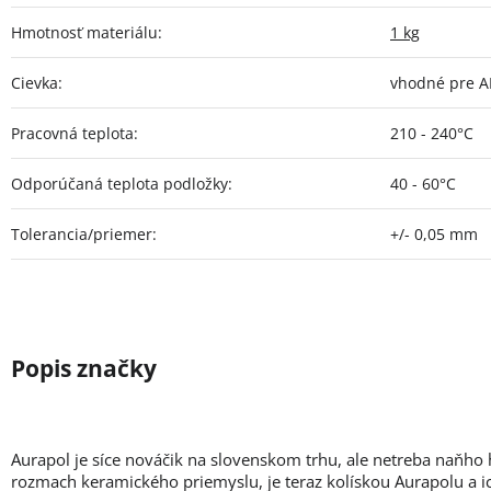
Hmotnosť materiálu
:
1 kg
Cievka
:
vhodné pre A
Pracovná teplota
:
210 - 240°C
Odporúčaná teplota podložky
:
40 - 60°C
Tolerancia/priemer
:
+/- 0,05 mm
Aurapol je síce nováčik na slovenskom trhu, ale netreba naňho hľ
rozmach keramického priemyslu, je teraz kolískou Aurapolu a ic