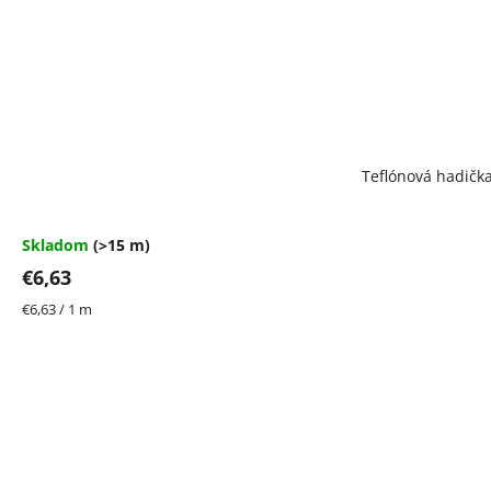
Teflónová hadičk
Skladom
(>15 m)
€6,63
Jednotková
€6,63 / 1 m
cena: