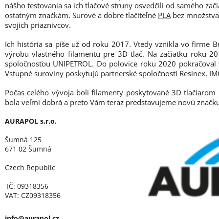
nášho testovania sa ich tlačové struny osvedčili od samého za
ostatným značkám. Surové a dobre tlačiteľné
PLA
bez množstva 
svojich priaznivcov.
Ich história sa píše už od roku 2017. Vtedy vznikla vo firme B
výrobu vlastného filamentu pre 3D tlač. Na začiatku roku 20
spoločnosťou UNIPETROL. Do polovice roku 2020 pokračoval v
Vstupné suroviny poskytujú partnerské spoločnosti Resinex, IM
Počas celého vývoja boli filamenty poskytované 3D tlačiarom 
bola veľmi dobrá a preto Vám teraz predstavujeme novú znač
AURAPOL s.r.o.
Šumná 125
671 02 Šumná
Czech Republic
IČ: 09318356
VAT: CZ09318356
info@aurapol.cz