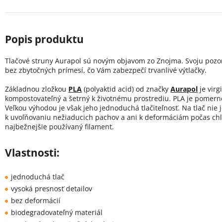
Tlačové struny Aurapol sú novým objavom zo Znojma. Svoju pozorn
bez zbytočných prímesí, čo Vám zabezpečí trvanlivé výtlačky.
Základnou zložkou
PLA
(polyaktid acid) od značky
Aurapol
je virg
kompostovateľný a šetrný k životnému prostrediu. PLA je pomern
Veľkou výhodou je však jeho jednoduchá tlačiteľnosť. Na tlač ni
k uvoľňovaniu nežiaducich pachov a ani k deformáciám počas chl
najbežnejšie používaný filament.
Vlastnosti:
jednoduchá tlač
vysoká presnosť detailov
bez deformácií
biodegradovateľný materiál