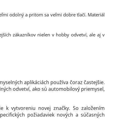
eľmi odolný a pritom sa veľmi dobre tlačí. Materiál
nejších zákazníkov nielen v hobby odvetví, ale aj v
emyselných aplikáciách používa čoraz častejšie.
lných odvetví, ako sú automobilový priemysel,
e k vytvoreniu novej značky. So založením
 špecifických požiadaviek nových a súčasných