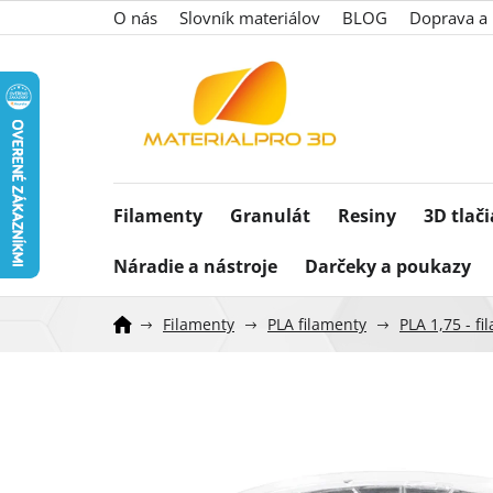
Prejsť
O nás
Slovník materiálov
BLOG
Doprava a 
na
obsah
Filamenty
Granulát
Resiny
3D tlač
Náradie a nástroje
Darčeky a poukazy
Filamenty
PLA filamenty
PLA 1,75 - f