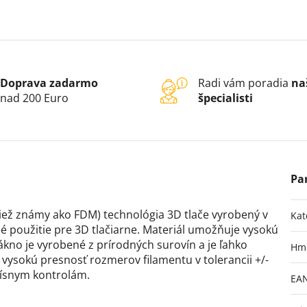
Doprava zadarmo
Radi vám poradia
na
nad 200 Euro
špecialisti
 (tiež známy ako FDM) technológia 3D tlače vyrobený v
Kat
 použitie pre 3D tlačiarne. Materiál umožňuje vysokú
vlákno je vyrobené z prírodných surovín a je ľahko
Hm
 vysokú presnosť rozmerov filamentu v tolerancii +/-
rísnym kontrolám.
EA