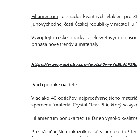
Fillamentum
je značka kvalitných vlákien pre 3
juhovýchodnej časti Českej republiky v meste Hul
Vývoj tejto českej značky s celosvetovým ohlasom
prináša nové trendy a materiály.
https://www.youtube.com/watch?v=vYa5LdLFZR
V ich ponuke nájdete:
Viac ako 40 odtieňov najpredávanejšieho materiá
spomenúť materiál
Crystal Clear PLA
, ktorý sa vy
Fillamentum ponúka tiež 18 farieb vysoko kvalitn
Pre náročnejších zákazníkov sú v ponuke tiež te