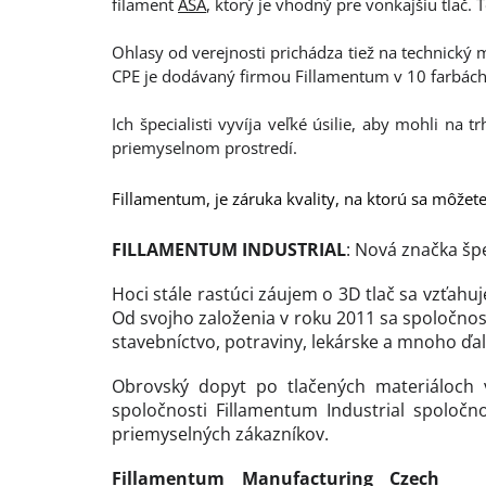
filament
ASA
, ktorý je vhodný pre vonkajšiu tlač. 
Ohlasy od verejnosti prichádza tiež na technický m
CPE je dodávaný firmou Fillamentum v 10 farbách
Ich špecialisti vyvíja veľké úsilie, aby mohli na 
priemyselnom prostredí.
Fillamentum, je záruka kvality, na ktorú sa môžet
FILLAMENTUM INDUSTRIAL
: Nová značka šp
Hoci stále rastúci záujem o 3D tlač sa vzťahuj
Od svojho založenia v roku 2011 sa spoločnos
stavebníctvo, potraviny, lekárske a mnoho ďal
Obrovský dopyt po tlačených materiáloch 
spoločnosti Fillamentum Industrial spoločno
priemyselných zákazníkov.
Fillamentum Manufacturing Czech