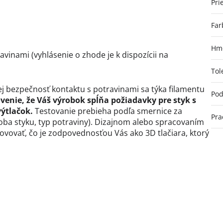
Pri
Far
Hmo
ravinami (vyhlásenie o zhode je k dispozícii na
Tol
j bezpečnosť kontaktu s potravinami sa týka filamentu
Pod
venie, že Váš výrobok spĺňa požiadavky pre styk s
výtlačok.
Testovanie prebieha podľa smernice za
Pra
doba styku, typ potraviny). Dizajnom alebo spracovaním
vovať, čo je zodpovednosťou Vás ako 3D tlačiara, ktorý