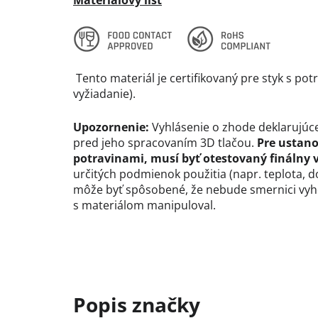
Materiálový list
Tento materiál je certifikovaný pre styk s pot
vyžiadanie).
Upozornenie:
Vyhlásenie o zhode deklarujúce
pred jeho spracovaním 3D tlačou.
Pre ustano
potravinami, musí byť otestovaný finálny 
určitých podmienok použitia (napr. teplota, 
môže byť spôsobené, že nebude smernici vyho
s materiálom manipuloval.