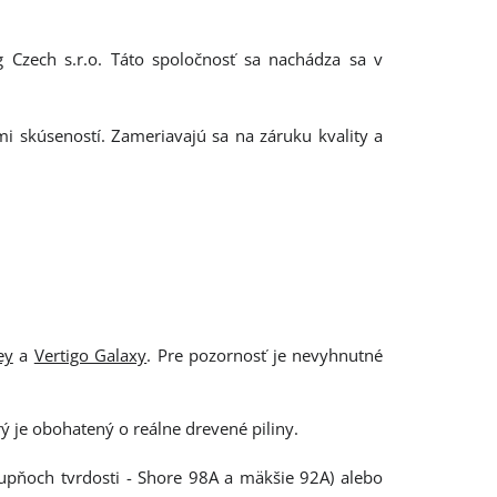
g Czech s.r.o. Táto spoločnosť sa nachádza sa v
mi skúseností. Zameriavajú sa na záruku kvality a
ey
a
Vertigo Galaxy
. Pre pozornosť je nevyhnutné
 je obohatený o reálne drevené piliny.
upňoch tvrdosti - Shore 98A a mäkšie 92A) alebo