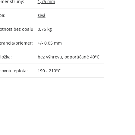
emer struny
:
1,75 mm
ba
:
sivá
tnosť bez obalu
:
0,75 kg
erancia/priemer
:
+/- 0,05 mm
ložka
:
bez výhrevu, odporúčané 40°C
covná teplota
:
190 - 210°C