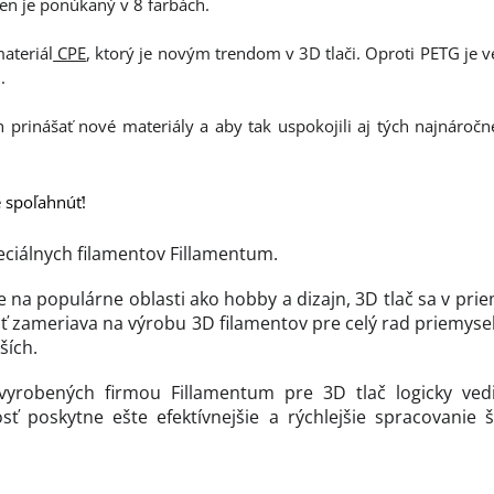
Ten je ponúkaný v 8 farbách.
ateriál
CPE
, ktorý je novým trendom v 3D tlači. Oproti PETG je v
.
trh prinášať nové materiály a aby tak uspokojili aj tých najnároč
e spoľahnúť!
eciálnych filamentov Fillamentum.
e na populárne oblasti ako hobby a dizajn, 3D tlač sa v pri
ť zameriava na výrobu 3D filamentov pre celý rad priemyse
ších.
vyrobených firmou Fillamentum pre 3D tlač logicky vedi
sť poskytne ešte efektívnejšie a rýchlejšie spracovanie