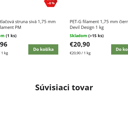
–0 %
Priemerné
tlačová struna sivá 1,75 mm
PET-G filament 1,75 mm čier
hodnotenie
ilament PM
produktu
Devil Design 1 kg
je
dom
(1 ks)
Skladom
(>15 ks)
4,4
,96
€20,90
z
5
Do košíka
Do ko
ková
Jednotková
 1 kg
€20,90 / 1 kg
hviezdičiek.
cena:
Súvisiaci tovar