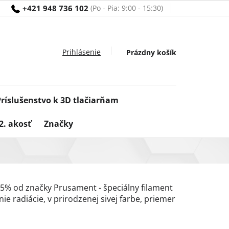
+421 948 736 102
Nákupný
Prázdny košík
košík
Príslušenstvo k 3D tlačiarňam
2. akosť
Značky
5% od značky Prusament - špeciálny filament
ie radiácie, v prirodzenej sivej farbe, priemer