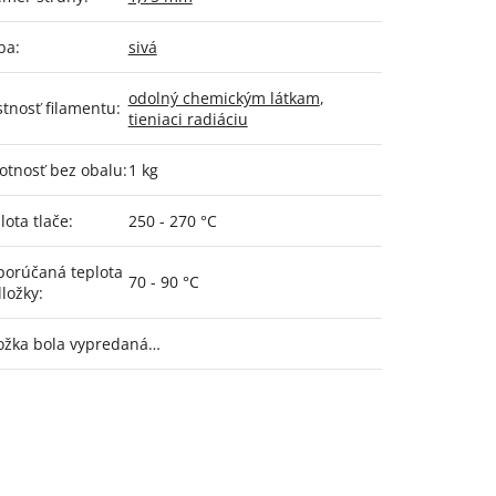
ba
:
sivá
odolný chemickým látkam
,
stnosť filamentu
:
tieniaci radiáciu
tnosť bez obalu
:
1 kg
lota tlače
:
250 - 270 °C
orúčaná teplota
70 - 90 °C
ložky
:
ožka bola vypredaná…