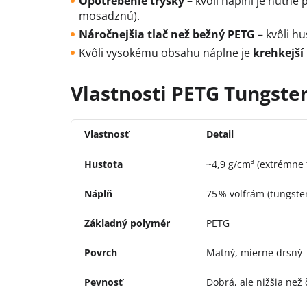
Opotrebenie trysky
– kvôli náplni je nutné
mosadznú).
Náročnejšia tlač než bežný PETG
– kvôli hu
Kvôli vysokému obsahu náplne je
krehkejší
Vlastnosti PETG Tungste
Vlastnosť
Detail
Hustota
~4,9 g/cm³ (extrémne 
Náplň
75 % volfrám (tungste
Základný polymér
PETG
Povrch
Matný, mierne drsný
Pevnosť
Dobrá, ale nižšia než