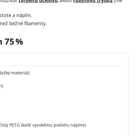
 používať
tvrdenú oceľovú
alebo
rubínovú trysku
(nie
stote a náplni.
než bežné filamenty.
n 75 %
ťažký materiál)
n)
 čistý PETG (kvôli vysokému podielu náplne)