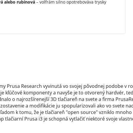
vá alebo rubínová
– volfrám silno opotrebováva trysky
firmy Prusa Research vyvinutá vo svojej pôvodnej podobe v r
je kľúčové komponenty a navyše je to otvorený hardvér, ted
ednalo o najrozšírenejší 3D tlačiareň na svete a firma Prusa
stavenie a modifikácie ju spopularizovali ako vo svete na
hľadom k tomu, že je tlačiareň "open source" vzniklo mnoho
lačiarní Prusa i3 je schopná vytlačiť niektoré svoje vlastné