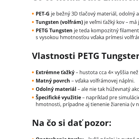
PET-G
je bežný 3D tlačový materiál, odolný a 
Tungsten (volfrám)
je veľmi ťažký kov – má
PETG Tungsten
je teda kompozitný filamen
s vysokou hmotnosťou vďaka prímesi volfr
Vlastnosti PETG Tungste
Extrémne ťažký
– hustota cca 4× vyššia než
Matný povrch
– vďaka volfrámovej náplni.
Odolný materiál
– ale nie tak húževnatý ako
Špecifické využitie
– napríklad pre simuláci
hmotnosti, prípadne aj tienenie žiarenia (v 
Na čo si dať pozor: