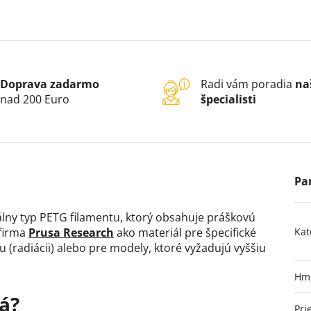
Doprava zadarmo
Radi vám poradia
na
nad 200 Euro
špecialisti
lny typ PETG filamentu, ktorý obsahuje práškovú
 firma
Prusa Research
ako materiál pre špecifické
Kat
iu (radiácii) alebo pre modely, ktoré vyžadujú vyššiu
Hm
á?
Pri