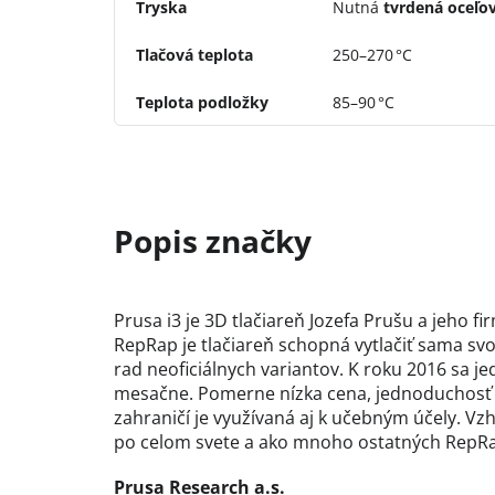
Tryska
Nutná
tvrdená oceľo
Tlačová teplota
250–270 °C
Teplota podložky
85–90 °C
Prusa i3 je 3D tlačiareň Jozefa Prušu a jeho 
RepRap je tlačiareň schopná vytlačiť sama svo
rad neoficiálnych variantov. K roku 2016 sa j
mesačne. Pomerne nízka cena, jednoduchosť zo
zahraničí je využívaná aj k učebným účely. Vz
po celom svete a ako mnoho ostatných RepRap t
Prusa Research a.s.