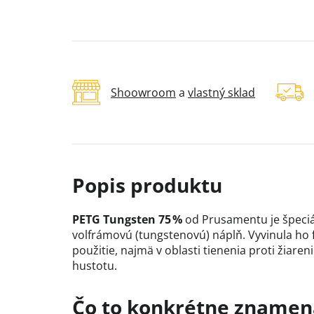
Shoowroom
a
vlastný sklad
PETG Tungsten 75 %
od Prusamentu je špeciá
volfrámovú (tungstenovú) náplň. Vyvinula ho
použitie, najmä v oblasti tienenia proti žiaren
hustotu.
Čo to konkrétne znamen