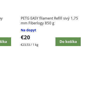
ny
PETG EASY filament Refill sivý 1,75
mm Fiberlogy 850 g
Na dopyt
€20
šíka
Do košíka
Jednotková
€23,53 / 1 kg
cena: