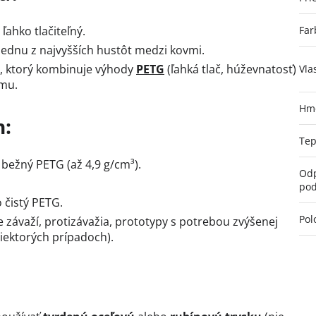
ľahko tlačiteľný.
Far
 jednu z najvyšších hustôt medzi kovmi.
t, ktorý kombinuje výhody
PETG
(ľahká tlač, húževnatosť)
Vla
ámu.
Hmo
n:
Tep
 bežný PETG (až 4,9 g/cm³).
Odp
pod
 čistý PETG.
Pol
e závaží, protizávažia, prototypy s potrebou zvýšenej
niektorých prípadoch).