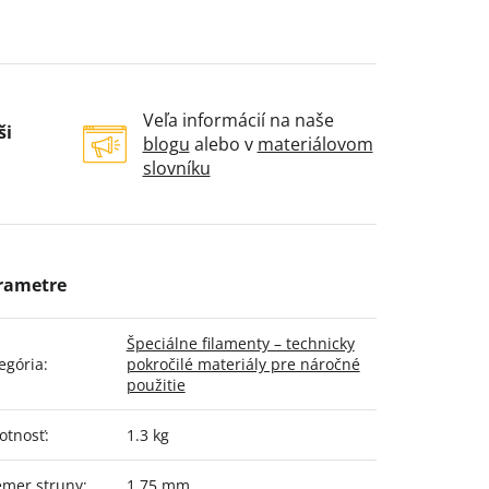
Veľa informácií na naše
ši
blogu
alebo v
materiálovom
slovníku
Špeciálne filamenty – technicky
egória
:
pokročilé materiály pre náročné
použitie
otnosť
:
1.3 kg
emer struny
:
1,75 mm