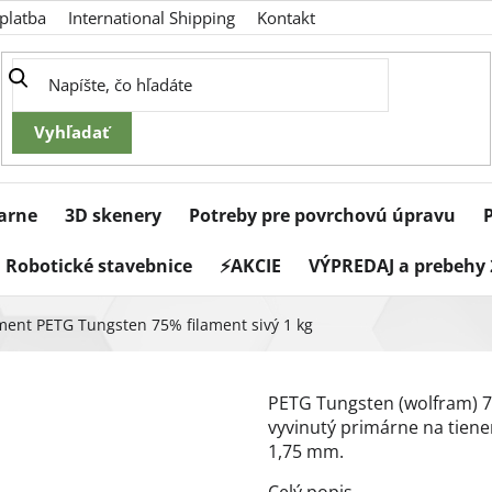
platba
International Shipping
Kontakt
iarne
3D skenery
Potreby pre povrchovú úpravu
Robotické stavebnice
⚡AKCIE
VÝPREDAJ a prebehy 
ent PETG Tungsten 75% filament sivý 1 kg
PETG Tungsten (wolfram) 7
vyvinutý primárne na tienen
1,75 mm.