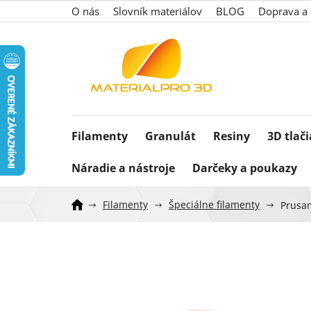
Prejsť
O nás
Slovník materiálov
BLOG
Doprava a 
na
obsah
Filamenty
Granulát
Resiny
3D tlač
Náradie a nástroje
Darčeky a poukazy
Filamenty
Špeciálne filamenty
Prusam