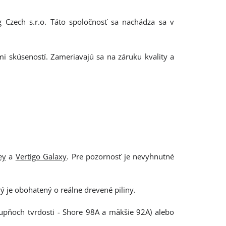
g Czech s.r.o. Táto spoločnosť sa nachádza sa v
mi skúseností. Zameriavajú sa na záruku kvality a
ey
a
Vertigo Galaxy
. Pre pozornosť je nevyhnutné
 je obohatený o reálne drevené piliny.
upňoch tvrdosti - Shore 98A a mäkšie 92A) alebo