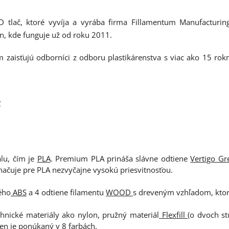
D tlač, ktoré vyvíja a vyrába firma Fillamentum Manufacturin
ín, kde funguje už od roku 2011.
 zaisťujú odborníci z odboru plastikárenstva s viac ako 15 rok
c
lu, čím je
PLA
. Premium PLA prináša slávne odtiene
Vertigo Gr
značuje pre PLA nezvyčajne vysokú priesvitnosťou.
ého
ABS
a 4 odtiene filamentu
WOOD
s dreveným vzhľadom, ktorý
chnické materiály ako nylon, pružný materiál
Flexfill
(o dvoch st
Ten je ponúkaný v 8 farbách.