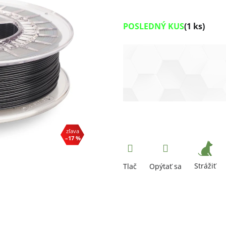
POSLEDNÝ KUS
(1 ks)
–17 %
Strážiť
Tlač
Opýtať sa