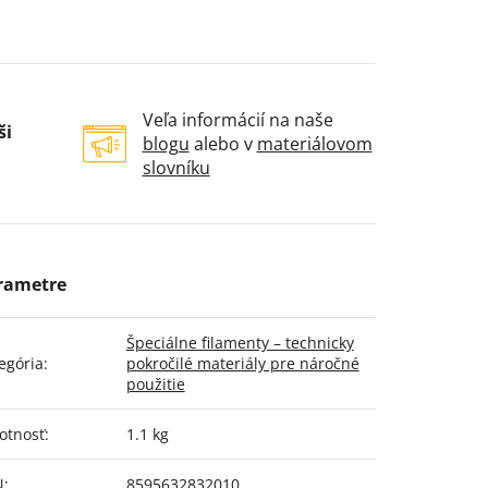
Veľa informácií na naše
ši
blogu
alebo v
materiálovom
slovníku
Špeciálne filamenty – technicky
egória
:
pokročilé materiály pre náročné
použitie
otnosť
:
1.1 kg
N
:
8595632832010