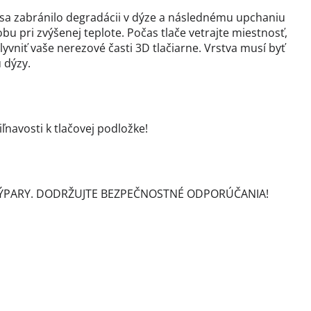
y sa zabránilo degradácii v dýze a následnému upchaniu
obu pri zvýšenej teplote. Počas tlače vetrajte miestnosť,
yvniť vaše nerezové časti 3D tlačiarne. Vrstva musí byť
 dýzy.
ľnavosti k tlačovej podložke!
 VÝPARY. DODRŽUJTE BEZPEČNOSTNÉ ODPORÚČANIA!