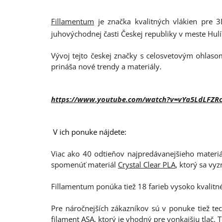
Fillamentum
je značka kvalitných vlákien pre 3
juhovýchodnej časti Českej republiky v meste Hul
Vývoj tejto českej značky s celosvetovým ohlasom
prináša nové trendy a materiály.
https://www.youtube.com/watch?v=vYa5LdLFZR
V ich ponuke nájdete:
Viac ako 40 odtieňov najpredávanejšieho materiá
spomenúť materiál
Crystal Clear PLA
, ktorý sa vy
Fillamentum ponúka tiež 18 farieb vysoko kvalitn
Pre náročnejších zákazníkov sú v ponuke tiež te
filament
ASA
, ktorý je vhodný pre vonkajšiu tlač. 