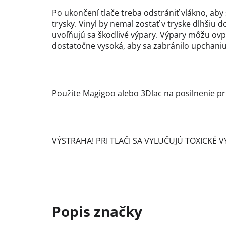
Po ukončení tlače treba odstrániť vlákno, ab
trysky. Vinyl by nemal zostať v tryske dlhšiu d
uvoľňujú sa škodlivé výpary. Výpary môžu ovpl
dostatočne vysoká, aby sa zabránilo upchaniu
Použite Magigoo alebo 3Dlac na posilnenie pri
VÝSTRAHA! PRI TLAČI SA VYLUČUJÚ TOXICKÉ