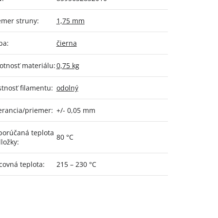
emer struny
:
1,75 mm
ba
:
čierna
tnosť materiálu
:
0,75 kg
stnosť filamentu
:
odolný
erancia/priemer
:
+/- 0,05 mm
orúčaná teplota
80 °C
ložky
:
covná teplota
:
215 – 230 °C