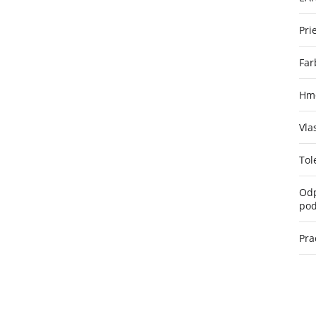
Pri
Far
Hmo
Vla
Tol
Odp
pod
Pra