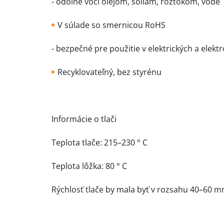
- odolné voči olejom, soliam, roztokom, vode
V súlade so smernicou RoHS
- bezpečné pre použitie v elektrických a elekt
Recyklovateľný, bez styrénu
Informácie o tlači
Teplota tlače: 215–230 ° C
Teplota lôžka: 80 ° C
Rýchlosť tlače by mala byť v rozsahu 40–60 m