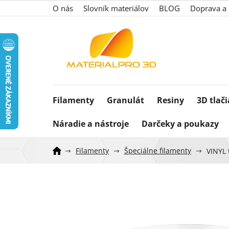
Prejsť
O nás
Slovník materiálov
BLOG
Doprava a 
na
obsah
Filamenty
Granulát
Resiny
3D tlač
Náradie a nástroje
Darčeky a poukazy
Filamenty
Špeciálne filamenty
VINYL 