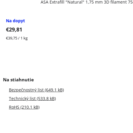
ASA Extrafill "Natural" 1,75 mm 3D filament 7
Na dopyt
€29,81
Jednotková
€39,75 / 1 kg
cena:
Bezpečnostný list (649.1 kB)
Technický list (533.8 kB)
RoHS (210.1 kB)