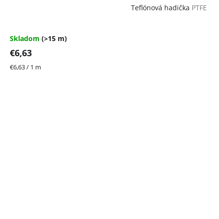
Teflónová hadička
PTFE
Skladom
(>15 m)
€6,63
Jednotková
€6,63 / 1 m
cena: