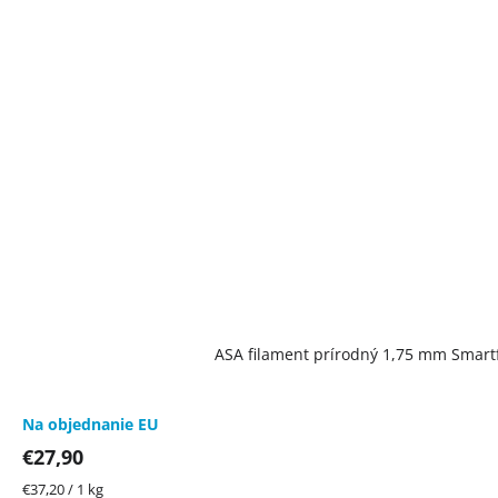
ASA filament prírodný 1,75 mm Smartf
Na objednanie EU
€27,90
Jednotková
€37,20 / 1 kg