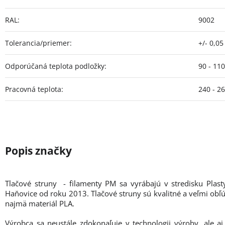
RAL
:
9002
Tolerancia/priemer
:
+/- 0,0
Odporúčaná teplota podložky
:
90 - 11
Pracovná teplota
:
240 - 2
Tlačové struny - filamenty PM sa vyrábajú v stredisku Plas
Haňovice od roku 2013. Tlačové struny sú kvalitné a veľmi obľú
najmä materiál PLA.
Výrobca sa neustále zdokonaľuje v technologii výroby, ale aj