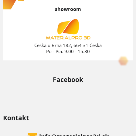
p
showroom
ä
t
i
e
Česká u Brna 182, 664 31 Česká
Po - Pia: 9:00 - 15:30
Facebook
Kontakt