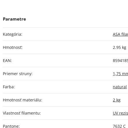
Kategória
:
ASA fil
Hmotnosť
:
2.95 kg
EAN
:
859418
Priemer struny
:
1,75 m
Farba
:
natural
Hmotnosť materiálu
:
2 kg
Vlastnosť filamentu
:
UV rezi
Pantone
:
7632 C