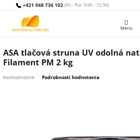
Prejsť
+421 948 736 102
na
obsah
Nákupný
košík
ASA tlačová struna UV odolná na
Filament PM 2 kg
Priemerné
Podrobnosti hodnotenia
Neohodnotené
hodnotenie
produktu
je
0,0
z
5
hviezdičiek.