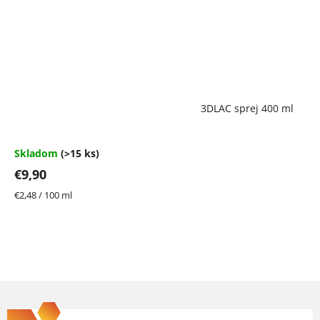
Priemerné
3DLAC sprej 400 ml
hodnotenie
produktu
je
4,7
Skladom
(>15 ks)
z
€9,90
5
hviezdičiek.
Jednotková
€2,48 / 100 ml
cena:
Z
á